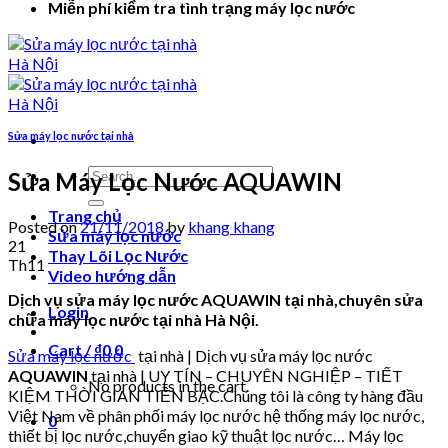
Miễn phí kiểm tra tình trạng máy lọc nước
Sửa máy lọc nước tại nhà
Search
Sửa Máy Lọc Nước AQUAWIN
for:
Trang chủ
Posted on
21/11/2018
by
khang khang
Sửa máy lọc nước
21
Thay Lõi Lọc Nước
Th11
Video hướng dẫn
Dịch vụ sửa máy lọc nước AQUAWIN tại nhà,chuyên sửa
Login
chữa máy lọc nước tại nhà Hà Nội.
Cart /
₫
0
0
Sửa máy lọc nước
tại nhà | Dịch vụ sửa máy lọc nước
AQUAWIN
tại nhà | UY TÍN – CHUYÊN NGHIỆP – TIẾT
No products in the cart.
KIỆM THỜI GIAN TIỀN BẠC.Chúng tôi là công ty hàng đầu
Việt Nam về phân phối máy lọc nước hệ thống máy lọc nước,
0
thiết bị lọc nước,chuyển giao kỹ thuật lọc nước… Máy lọc