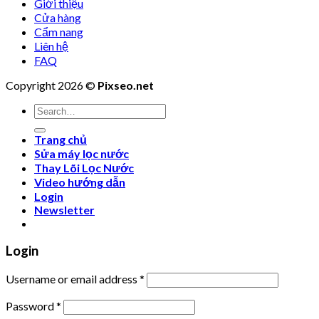
Giới thiệu
Cửa hàng
Cẩm nang
Liên hệ
FAQ
Copyright 2026 ©
Pixseo.net
Search
for:
Trang chủ
Sửa máy lọc nước
Thay Lõi Lọc Nước
Video hướng dẫn
Login
Newsletter
Login
Username or email address
*
Password
*