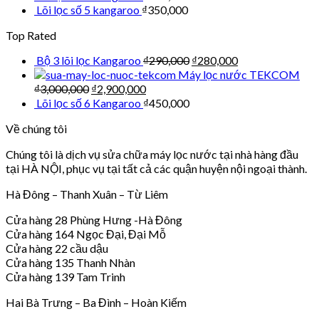
Lõi lọc số 5 kangaroo
₫
350,000
Top Rated
Bộ 3 lõi lọc Kangaroo
₫
290,000
₫
280,000
Máy lọc nước TEKCOM
₫
3,000,000
₫
2,900,000
Lõi lọc số 6 Kangaroo
₫
450,000
Về chúng tôi
Chúng tôi là dịch vụ sửa chữa máy lọc nước tại nhà hàng đầu
tại HÀ NỘI, phục vụ tại tất cả các quận huyện nội ngoại thành.
Hà Đông – Thanh Xuân – Từ Liêm
Cửa hàng 28 Phùng Hưng -Hà Đông
Cửa hàng 164 Ngọc Đại, Đại Mỗ
Cửa hàng 22 cầu dậu
Cửa hàng 135 Thanh Nhàn
Cửa hàng 139 Tam Trinh
Hai Bà Trưng – Ba Đình – Hoàn Kiếm