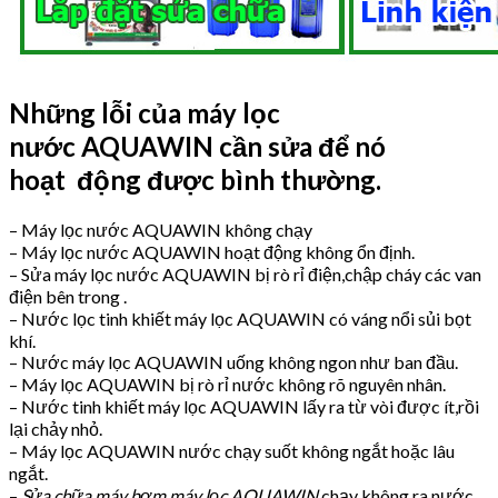
Những lỗi của máy lọc
nước AQUAWIN cần sửa để nó
hoạt động được bình thường
.
– Máy lọc nước AQUAWIN không chạy
– Máy lọc nước AQUAWIN hoạt động không ổn định.
– Sửa máy lọc nước AQUAWIN bị rò rỉ điện,chập cháy các van
điện bên trong .
– Nước lọc tinh khiết máy lọc AQUAWIN có váng nổi sủi bọt
khí.
– Nước máy lọc AQUAWIN uống không ngon như ban đầu.
– Máy lọc AQUAWIN bị rò rỉ nước không rõ nguyên nhân.
– Nước tinh khiết máy lọc AQUAWIN lấy ra từ vòi được ít,rồi
lại chảy nhỏ.
– Máy lọc AQUAWIN nước chạy suốt không ngắt hoặc lâu
ngắt.
–
Sửa chữa máy bơm máy lọc AQUAWIN
chạy không ra nước.