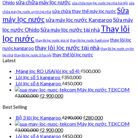
sửa chữa máy lọc nước
Ohido
sửa chữa máy lọc nước tại nhà hà Nội
sửa
Sửa
sửa chữa thay thế máy lọc nước
chữa máy lọc nước uy tín tại nhà
máy lọc nước
sửa máy lọc nước Kangaroo
Sửa máy
Thay lõi
lọc nước Ohido
Sửa máy lọc nước tại nhà
lọc nước
thay lõi lọc
thay lõi lọc nước giá rẻ
thay lõi lọc nước haohsing
thay lõi lọc nước tại nhà
nước kangaroo
thay lõi lọc nước uy tín
thay thế lõi lọc nước
tại nhà
thay lõi lọc nước ở hà nội
Latest
Màng lọc RO USA(lõi lọc số 4)
₫
500,000
Lõi lọc số 5 kangaroo
₫
350,000
Lõi lọc số 6 Kangaroo
₫
450,000
Máy lọc nước TEKCOM
₫
3,000,000
₫
2,900,000
Best Selling
Bộ 3 lõi lọc Kangaroo
₫
290,000
₫
280,000
Máy lọc nước TEKCOM
₫
3,000,000
₫
2,900,000
Lõi lọc số 6 Kangaroo
₫
450,000