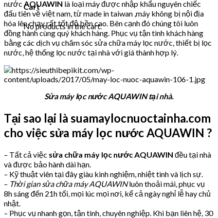
nước
AQUAWIN
là loại máy được nhập khẩu nguyên chiếc
Cart
đấu tiên về việt nam, từ made in taiwan ,máy không bị nội địa
hóa lên chạy rất tốt độ bền cao. Bên cạnh đó chúng tôi luôn
No products in the cart.
đồng hành cùng quý khách hàng. Phục vụ tận tình khách hàng
bằng các dịch vụ chăm sóc sửa chữa máy lọc nước, thiết bị lọc
nước, hệ thống lọc nước tại nhà với giá thành hợp lý.
Sửa máy lọc nước AQUAWIN tại nhà.
Tại sao lại là suamaylocnuoctainha.com
cho việc sửa máy lọc nước AQUAWIN ?
– Tất cả việc
sửa chữa máy lọc nước AQUAWIN
đều tại nhà
và được bảo hành dài hạn.
– Kỹ thuật viên tại đây giàu kinh nghiệm, nhiệt tình và lịch sự.
–
Thời gian sửa chữa máy AQUAWIN
luôn thoải mái, phục vụ
8h sáng đến 21h tối, mọi lúc mọi nơi, kể cả ngày nghỉ lễ hay chủ
nhật.
– Phục vụ nhanh gọn, tận tình, chuyên nghiệp. Khi bạn liên hệ, 30