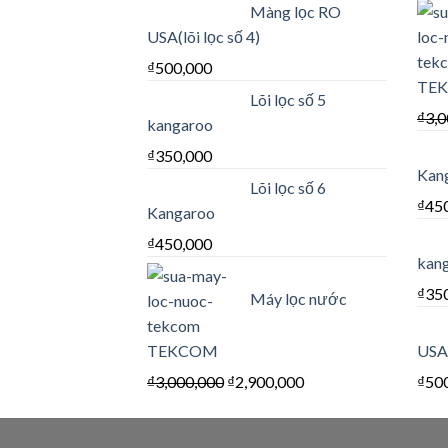
Màng lọc RO
USA(lõi lọc số 4)
₫
500,000
TE
Lõi lọc số 5
₫
3,0
kangaroo
₫
350,000
Kan
Lõi lọc số 6
₫
45
Kangaroo
₫
450,000
kan
₫
35
Máy lọc nước
TEKCOM
USA(
₫
3,000,000
₫
2,900,000
₫
50