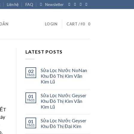
g
Liên hệ
FAQ
Newsletter
 DẪN
LOGIN
CART /
₫
0
0
LATEST POSTS
Sửa Lọc Nước NoNan
02
Th11
Khu Đô Thị Kim Văn
Kim Lũ
Sửa Lọc Nước Geyser
01
Th11
Khu Đô Thị Kim Văn
Kim Lũ
IẾT
máy
Sửa Lọc Nước Geyser
01
p
Th11
Khu Đô Thị Đại Kim
o.