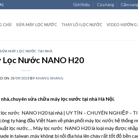
Giới thiệu
Cửa hàng
Cẩm nan
ỚC
G CHỦ
SỬA MÁY LỌC NƯỚC
THAY LÕI LỌC NƯỚC
VIDEO HƯỚNG
SỬA MÁY LỌC NƯỚC TẠI NHÀ
y Lọc Nước NANO H20
ED ON
28/09/2018
BY
KHANG KHANG
nhà,chuyên sửa chữa máy lọc nước tại nhà Hà Nội.
máy lọc nước NANO H20 tại nhà | UY TÍN – CHUYÊN NGHIỆP – T
ng ty hàng đầu Việt Nam về phân phối máy lọc nước hệ thống 
kỹ thuật lọc nước… Máy lọc nước NANO H20 là loại máy được nhậ
ade in taiwan ,máy không bị nội địa hóa lên chạy rất tốt độ bền ca