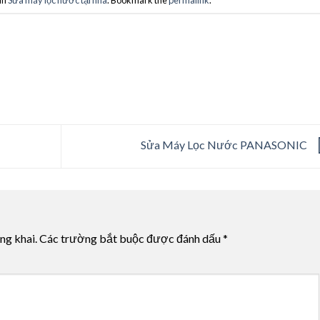
in
Sửa máy lọc nước tại nhà
. Bookmark the
permalink
.
Sửa Máy Lọc Nước PANASONIC
ng khai.
Các trường bắt buộc được đánh dấu
*