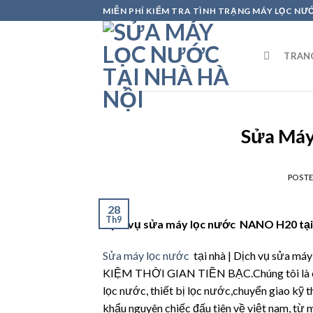
Skip
MIỄN PHÍ KIỂM TRA TÌNH TRẠNG MÁY LỌC NƯ
to
content
TRAN
Sửa Má
POST
28
Th9
Dịch vụ sửa máy lọc nước NANO H20 tại 
Sửa máy lọc nước
tại nhà | Dịch vụ sửa 
KIỆM THỜI GIAN TIỀN BẠC.Chúng tôi là cô
lọc nước, thiết bị lọc nước,chuyển giao 
khẩu nguyên chiếc đấu tiên về việt nam, từ m