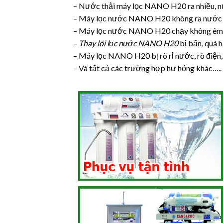
– Nước thải máy lọc NANO H20 ra nhiều, nướ
– Máy lọc nước NANO H20 không ra nước 
– Máy lọc nước NANO H20 chạy không êm, 
–
Thay lõi lọc nước NANO H20
bị bẩn, quá h
– Máy lọc NANO H20 bị rò rỉ nước, rò điện
– Và tất cả các trường hợp hư hỏng khác…..