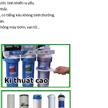
c tinh khiết ra yếu.
thải.
có tiếng kêu không bình thường.
ạn.
, hỏng máy bơm, van từ…