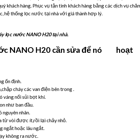
quý khách hàng. Phục vụ tận tình khách hàng bằng các dịch vụ chă
, hệ thống lọc nước tại nhà với giá thành hợp lý.
y lọc nước NANO H20 tại nhà.
nước NANO H20 cần sửa để nó hoạt
 ổn định.
chập cháy các van điện bên trong .
váng nổi sủi bọt khí.
n như ban đầu.
õ nguyên nhân.
ừ vòi được ít,rồi lại chảy nhỏ.
ngắt hoặc lâu ngắt.
ạy không ra nước.