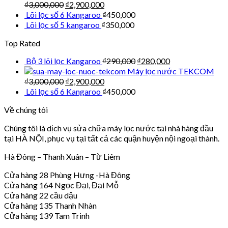
₫
3,000,000
₫
2,900,000
Lõi lọc số 6 Kangaroo
₫
450,000
Lõi lọc số 5 kangaroo
₫
350,000
Top Rated
Bộ 3 lõi lọc Kangaroo
₫
290,000
₫
280,000
Máy lọc nước TEKCOM
₫
3,000,000
₫
2,900,000
Lõi lọc số 6 Kangaroo
₫
450,000
Về chúng tôi
Chúng tôi là dịch vụ sửa chữa máy lọc nước tại nhà hàng đầu
tại HÀ NỘI, phục vụ tại tất cả các quận huyện nội ngoại thành.
Hà Đông – Thanh Xuân – Từ Liêm
Cửa hàng 28 Phùng Hưng -Hà Đông
Cửa hàng 164 Ngọc Đại, Đại Mỗ
Cửa hàng 22 cầu dậu
Cửa hàng 135 Thanh Nhàn
Cửa hàng 139 Tam Trinh