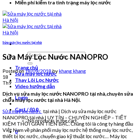
Miễn phí kiểm tra tình trạng máy lọc nước
Sửa máy lọc nước tại nhà
Search
Sửa Máy Lọc Nước NANOPRO
for:
Trang chủ
Posted on
18/09/2018
by
khang khang
Sửa máy lọc nước
18
Thay Lõi Lọc Nước
Th9
Video hướng dẫn
Dịch vụ sửa máy lọc nước NANOPRO tại nhà,chuyên sửa
Login
chữa máy lọc nước tại nhà Hà Nội.
Cart /
₫
0
0
Sửa máy lọc nước
tại nhà | Dịch vụ sửa máy lọc nước
NANOPRO tại nhà | UY TÍN – CHUYÊN NGHIỆP – TIẾT
No products in the cart.
KIỆM THỜI GIAN TIỀN BẠC. Chúng tôi là công ty hàng đầu
Việt Nam về phân phối máy lọc nước hệ thống máy lọc nước,
0
thiết bị lọc nước, chuyển giao kỹ thuật lọc nước… Máy lọc