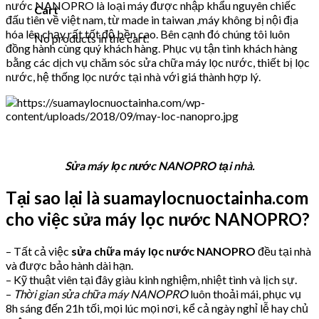
nước NANOPRO là loại máy được nhập khẩu nguyên chiếc
Cart
đấu tiên về việt nam, từ made in taiwan ,máy không bị nội địa
hóa lên chạy rất tốt độ bền cao. Bên cạnh đó chúng tôi luôn
No products in the cart.
đồng hành cùng quý khách hàng. Phục vụ tận tình khách hàng
bằng các dịch vụ chăm sóc sửa chữa máy lọc nước, thiết bị lọc
nước, hệ thống lọc nước tại nhà với giá thành hợp lý.
Sửa máy lọc nước NANOPRO tại nhà.
Tại sao lại là suamaylocnuoctainha.com
cho việc sửa máy lọc nước NANOPRO?
– Tất cả việc
sửa chữa máy lọc nước NANOPRO
đều tại nhà
và được bảo hành dài hạn.
– Kỹ thuật viên tại đây giàu kinh nghiệm, nhiệt tình và lịch sự.
–
Thời gian sửa chữa máy NANOPRO
luôn thoải mái, phục vụ
8h sáng đến 21h tối, mọi lúc mọi nơi, kể cả ngày nghỉ lễ hay chủ