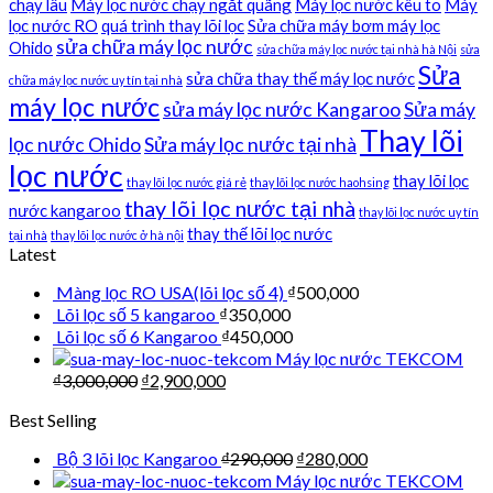
chạy lâu
Máy lọc nước chạy ngắt quãng
Máy lọc nước kêu to
Máy
lọc nước RO
quá trình thay lõi lọc
Sửa chữa máy bơm máy lọc
sửa chữa máy lọc nước
Ohido
sửa chữa máy lọc nước tại nhà hà Nội
sửa
Sửa
sửa chữa thay thế máy lọc nước
chữa máy lọc nước uy tín tại nhà
máy lọc nước
sửa máy lọc nước Kangaroo
Sửa máy
Thay lõi
lọc nước Ohido
Sửa máy lọc nước tại nhà
lọc nước
thay lõi lọc
thay lõi lọc nước giá rẻ
thay lõi lọc nước haohsing
thay lõi lọc nước tại nhà
nước kangaroo
thay lõi lọc nước uy tín
thay thế lõi lọc nước
tại nhà
thay lõi lọc nước ở hà nội
Latest
Màng lọc RO USA(lõi lọc số 4)
₫
500,000
Lõi lọc số 5 kangaroo
₫
350,000
Lõi lọc số 6 Kangaroo
₫
450,000
Máy lọc nước TEKCOM
₫
3,000,000
₫
2,900,000
Best Selling
Bộ 3 lõi lọc Kangaroo
₫
290,000
₫
280,000
Máy lọc nước TEKCOM