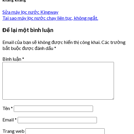
Sửa máy lọc nước Kingway
Tai sao máy lọc nước chay liên tục, không ngắt.
Để lại một bình luận
Email của bạn sẽ không được hiển thị công khai.
Các trường
bắt buộc được đánh dấu
*
Bình luận
*
Tên
*
Email
*
Trang web