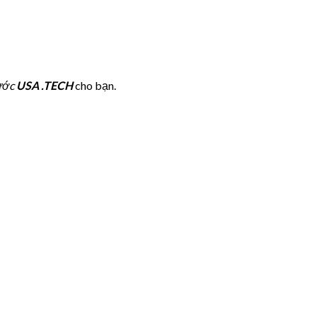
nước
USA .TECH
cho bạn.