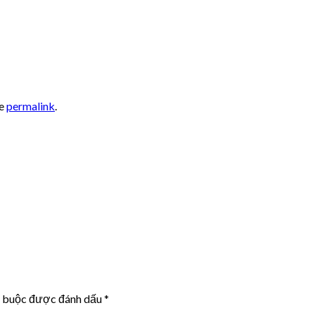
he
permalink
.
t buộc được đánh dấu
*