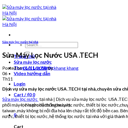
Sửa máy lọc nước tại nhà
Search
for:
Sửa Máy Lọc Nước USA .TECH
Trang chủ
Sửa máy lọc nước
Thay Lõi Lọc Nước
Posted on
06/11/2018
by
khang khang
06
Video hướng dẫn
Th11
Login
Dịch vụ sửa máy lọc nước USA .TECH tại nhà,chuyên sửa chữ
Cart /
₫
0
0
Sửa máy lọc nước
tại nhà | Dịch vụ sửa máy lọc nước USA .T
phối máy lọc nước hệ thống máy lọc nước, thiết bị lọc nước,ch
No products in the cart.
taiwan ,máy không bị nội địa hóa lên chạy rất tốt độ bền cao. B
0
nước, thiết bị lọc nước, hệ thống lọc nước tại nhà với giá thành h
Cart