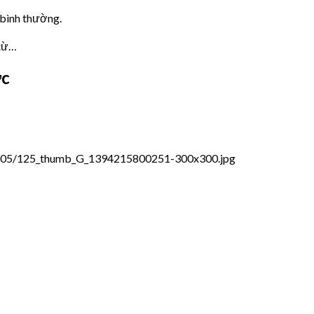
 bình thường.
 từ…
ớc