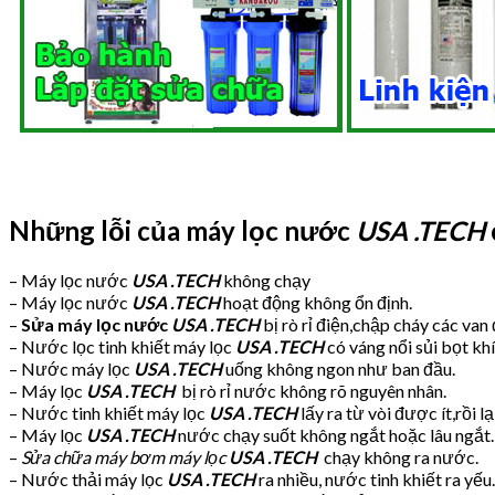
Những lỗi của máy lọc nước
USA .TECH
– Máy lọc nước
USA .TECH
không chạy
– Máy lọc nước
USA .TECH
hoạt động không ổn định.
–
Sửa máy lọc nước
USA .TECH
bị rò rỉ điện,chập cháy các van 
– Nước lọc tinh khiết máy lọc
USA .TECH
có váng nổi sủi bọt khí
– Nước máy lọc
USA .TECH
uống không ngon như ban đầu.
– Máy lọc
USA .TECH
bị rò rỉ nước không rõ nguyên nhân.
– Nước tinh khiết máy lọc
USA .TECH
lấy ra từ vòi được ít,rồi lạ
– Máy lọc
USA .TECH
nước chạy suốt không ngắt hoặc lâu ngắt.
–
Sửa chữa máy bơm máy lọc
USA .TECH
chạy không ra nước.
– Nước thải máy lọc
USA .TECH
ra nhiều, nước tinh khiết ra yếu.