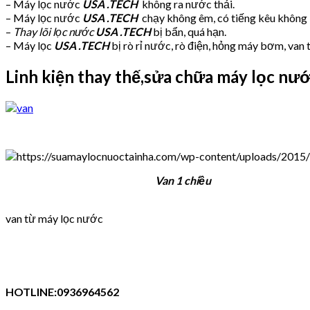
– Máy lọc nước
USA .TECH
không ra nước thải.
– Máy lọc nước
USA .TECH
chạy không êm, có tiếng kêu không
–
Thay lõi lọc nước
USA .TECH
bị bẩn, quá hạn.
– Máy lọc
USA .TECH
bị rò rỉ nước, rò điện, hỏng máy bơm, van
Linh kiện thay thế,sửa chữa máy lọc nư
Van 1 chiều
van từ máy lọc nước
HOTLINE:0936964562