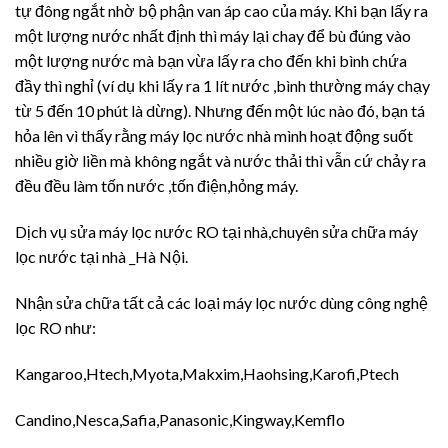
tự đông ngắt nhờ bộ phận van áp cao của máy. Khi bạn lấy ra
một lượng nước nhất định thì máy lại chay để bù đúng vào
một lượng nước mà bạn vừa lấy ra cho đến khi bình chứa
đầy thì nghỉ (ví dụ khi lấy ra 1 lít nước ,bình thường máy chạy
từ 5 đến 10 phút là dừng). Nhưng đến một lúc nào đó, bạn tá
hỏa lên vì thấy rằng máy lọc nước nhà mình hoạt động suốt
nhiều giờ liền mà không ngắt và nước thải thì vẫn cứ chảy ra
đều đều làm tốn nước ,tốn điện,hỏng máy.
Dịch vụ sửa máy lọc nước RO tại nhà,chuyên sửa chữa máy
lọc nước tại nhà _Hà Nội.
Nhận sửa chữa tất cả các loại máy lọc nước dùng công nghệ
lọc RO như:
Kangaroo,Htech,Myota,Makxim,Haohsing,Karofi,Ptech
Candino,Nesca,Safia,Panasonic,Kingway,Kemflo