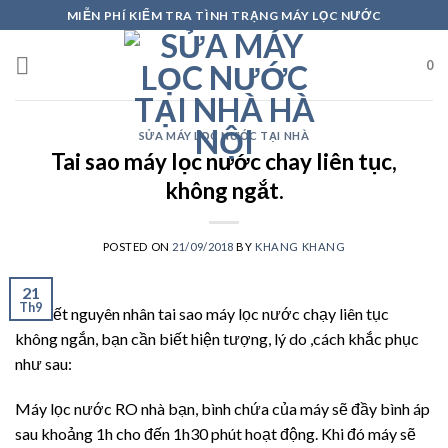
Skip
MIỄN PHÍ KIỂM TRA TÌNH TRẠNG MÁY LỌC NƯỚC
to
content
0
SỬA MÁY LỌC NƯỚC TẠI NHÀ
Tai sao máy lọc nước chay liên tục,
không ngắt.
POSTED ON
21/09/2018
BY
KHANG KHANG
21
Th9
Để biết nguyên nhân tai sao máy lọc nước chạy liên tục
không ngắn, bạn cần biết hiện tượng, lý do ,cách khắc phục
như sau:
Máy lọc nước RO nhà bạn, bình chứa của máy sẽ đầy bình áp
sau khoảng 1h cho đến 1h30 phút hoạt động. Khi đó máy sẽ