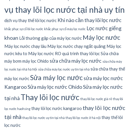
vụ thay lõi lọc nước tại nhà uy tín
Khi nào cần thay lõi lọc nước
dịch vụ thay thế lõi lọc nước
Lọc nước giếng
khắc phục sự cố lõi lọc nước
khắc phục sự cố máy lọc nước
Máy lọc nước
khoan
Lỗi thường gặp của máy lọc nước
Máy lọc nước chạy lâu
Máy lọc nước chạy ngắt quãng
Máy lọc
nước kêu to
Máy lọc nước RO
quá trình thay lõi lọc
Sửa chữa
sửa chữa máy lọc nước
máy bơm máy lọc Ohido
sửa chữa máy
sửa chữa thay thế
lọc nước tại nhà hà Nội
sửa chữa máy lọc nước uy tín tại nhà
Sửa máy lọc nước
sửa máy lọc nước
máy lọc nước
Kangaroo
Sửa máy lọc nước Ohido
Sửa máy lọc nước
Thay lõi lọc nước
tại nhà
thay lõi lọc nước giá rẻ
thay lõi
thay lõi lọc nước
thay lõi lọc nước kangaroo
lọc nước haohsing
tại nhà
thay thế lõi
thay lõi lọc nước uy tín tại nhà
thay lõi lọc nước ở hà nội
lọc nước