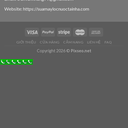
Website: https://suamaylocnuoctainha.com
GIỚI THIỆU
CỬA HÀNG
CẨM NANG
LIÊN HỆ
FAQ
Copyright 2026 ©
Pixseo.net
Call Now Button