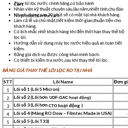
Thay lõi lọc nước chính hãng,có bảo hành
Cart
Nhân viên kỹ thuật chuyên sâu,lâu năm,nhiệt tình,chu đáo
Nhanh chóng sau 30 phút sẽ có mặt tại nhà khách hàng.
No products in the cart.
Làm cả lễ và chủ nhật,tiết kiệm thời gian,thuận tiện cho
khách hàng.
Có lịch nhắc nhở khách hàng khi đến thời hạn thay thế bộ
lọc lõi.
Hướng dẫn sử dụng máy lọc nước hiệu quả an toàn tiết
kiệm.
Bảng giá dịch vụ được công khai minh bạch.
Có thiết bị kiểm tra nước,sau khi thay thế lõi lọc.
BẢNG GIÁ THAY THẾ LÕI LỌC RO TẠI NHÀ
STT
Lõi Name
Đơn gi
Lõi số 1 (Lõi 5 Micron)
1
Lõi số 2 (Lõi hơn
2
UDF-GAC hoạt động)
Lõi số 3 (Lõi hơn
hoạt động
)
3
CTO
Lõi số 4 (Màng RO Dow – Filmtec Made in USA)
4
Lõi số 5 (Lõi T33)
5