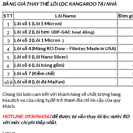
BẢNG GIÁ THAY THẾ LÕI LỌC KANGAROO TẠI NHÀ
STT
Lõi Name
Đơn gi
Lõi số 1 (Lõi 5 Micron)
1
Lõi số 2 (Lõi hơn
2
UDF-GAC hoạt động)
Lõi số 3 (Lõi 1 Micron
3
)
Lõi số 4 (Màng RO Dow – Filmtec Made in USA)
4
Lõi số 5 (Lõi Nano Silver)
5
Lõi số 6 (Lõi bóng gốm)
6
Lõi số 7 (Kiềm chế)
7
Lõi số 8 (Lõi đá Maifan)
số 8
Chúng tôi luôn cam kết với khách hàng về chất lượng hàng
hóa,dịch vụ của công ty,để trở thành địa chỉ tin cậy của quý
khách.
HOTLINE: 0936964562
để được tư vấn thay lõi lọc nước RO
với mức chi phí thấp nhất.
Latest