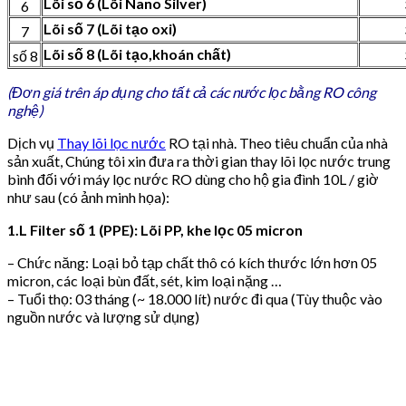
Lõi số 6 (Lõi Nano Silver)
6
Lõi số 7 (Lõi tạo oxi)
7
Lõi số 8 (Lõi tạo,khoán chất)
số 8
(Đơn giá trên áp dụng cho tất cả các nước lọc bằng RO công
nghệ)
Dịch vụ
Thay lõi lọc nước
RO tại nhà.
Theo tiêu chuẩn của nhà
sản xuất, Chúng tôi xin đưa ra thời gian thay lõi lọc nước trung
bình đối với máy lọc nước RO dùng cho hộ gia đình 10L / giờ
như sau (có ảnh minh họa):
1.L Filter số 1 (PPE): Lõi PP, khe lọc 05 micron
– Chức năng: Loại bỏ tạp chất thô có kích thước lớn hơn 05
micron, các loại bùn đất, sét, kim loại nặng …
– Tuổi thọ: 03 tháng (~ 18.000 lít) nước đi qua (Tùy thuộc vào
nguồn nước và lượng sử dụng)