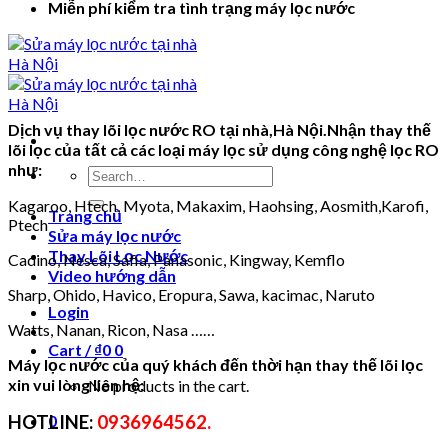
Miễn phí kiểm tra tình trạng máy lọc nước
Dịch vụ thay lõi lọc nước RO tại nhà,Hà Nội.Nhận thay thế
lõi lọc của tất cả các loại máy lọc sử dụng công nghệ lọc RO
như:
Search
for:
Kagaroo, Htech, Myota, Makaxim, Haohsing, Aosmith,Karofi,
Trang chủ
Ptech
Sửa máy lọc nước
Thay Lõi Lọc Nước
Cadino, Nesca, Safia, Panasonic, Kingway, Kemflo
Video hướng dẫn
Sharp, Ohido, Havico, Eropura, Sawa, kacimac, Naruto
Login
Watts, Nanan, Ricon, Nasa ……
Cart /
₫
0
0
Máy lọc nước của quý khách đến thời hạn thay thế lõi lọc
xin vui lòng liên hệ:
No products in the cart.
HOTLINE:
0
0936964562.