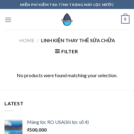
Skip
MIỄN PHÍ KIỂM TRA TÌNH TRẠNG MÁY LỌC NƯỚC
to
content
0
HOME
/
LINH KIỆN THAY THẾ SỬA CHỮA
FILTER
No products were found matching your selection.
LATEST
Màng lọc RO USA(lõi lọc số 4)
₫
500,000