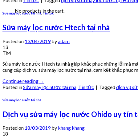
Posted in
Tin tức
|
Tagged
dịch vụ sửa máy lọc nước tại Hà Nội
No products in the cart.
Sửa máy lọc nước tại nhà
,
Tin tức
Sửa máy lọc nước Htech tại nhà
Posted on
13/04/2019
by
adam
13
Th4
Sửa máy lọc nước Htech tại nhà giúp khắc phục những lỗi mà m
cung cấp dịch vụ sửa máy lọc nước tại nhà, cam kết khắc phục mọ
Continue reading
→
Posted in
Sửa máy lọc nước tại nhà
,
Tin tức
|
Tagged
dịch vụ s
Sửa máy lọc nước tại nhà
Dịch vụ sửa máy lọc nước Ohido uy tín t
Posted on
18/03/2019
by
khang khang
18