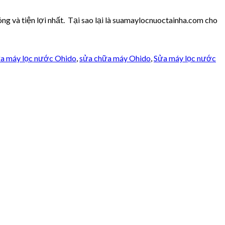
và tiện lợi nhất. Tại sao lại là suamaylocnuoctainha.com cho
a máy lọc nước Ohido
,
sửa chữa máy Ohido
,
Sửa máy lọc nước