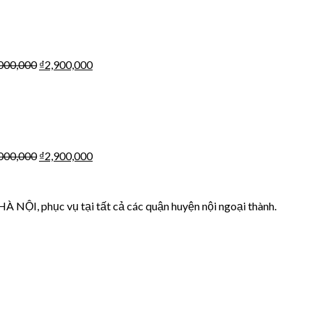
000,000
₫
2,900,000
000,000
₫
2,900,000
HÀ NỘI, phục vụ tại tất cả các quận huyện nội ngoại thành.