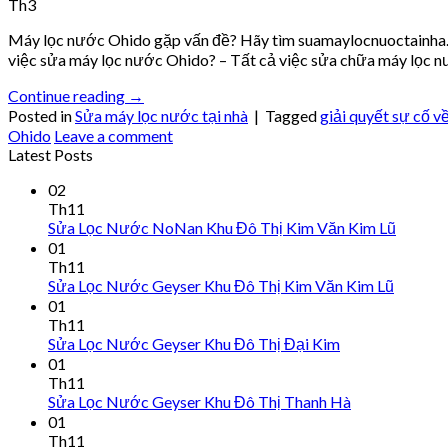
Th3
Máy lọc nước Ohido gặp vấn đề? Hãy tìm suamaylocnuoctainha.c
việc sửa máy lọc nước Ohido? – Tất cả việc sửa chữa máy lọc n
Continue reading
→
Posted in
Sửa máy lọc nước tại nhà
|
Tagged
giải quyết sự cố 
Ohido
Leave a comment
Latest Posts
02
Th11
Sửa Lọc Nước NoNan Khu Đô Thị Kim Văn Kim Lũ
01
Th11
Sửa Lọc Nước Geyser Khu Đô Thị Kim Văn Kim Lũ
01
Th11
Sửa Lọc Nước Geyser Khu Đô Thị Đại Kim
01
Th11
Sửa Lọc Nước Geyser Khu Đô Thị Thanh Hà
01
Th11