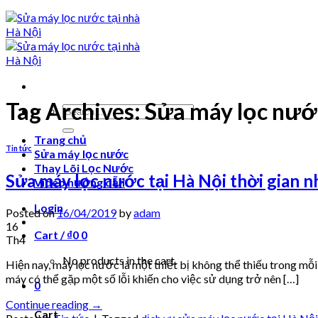
Tag Archives:
Sửa máy lọc nướ
Search
for:
Trang chủ
Tin tức
Sửa máy lọc nước
Thay Lõi Lọc Nước
Sửa máy lọc nước tại Hà Nội thời gian 
Video hướng dẫn
Login
Posted on
16/04/2019
by
adam
16
Cart /
₫
0
0
Th4
No products in the cart.
Hiện nay, máy lọc nước là một thiết bị không thể thiếu trong mỗi
máy có thể gặp một số lỗi khiến cho việc sử dụng trở nên […]
0
Continue reading
→
Cart