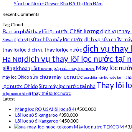
Sửa Lọc Nước Geyser Khu Đô Thị Linh Đàm
Recent Comments
Tag Cloud
Chất lượng dịch vụ thay 
Bao lâu phải thay lõi lọc nước
dịch vụ sửa chữa máy lọc nước
dịch vụ sửa chữa máy 
Sawa
dịch vụ thay 
thay lõi lọc
dịch vụ thay lõi lọc nước
dịch vụ thay lõi lọc nước tại n
Hà Nội
Máy lọc nướ
giếng khoan
Lỗi thường gặp của máy lọc nước
sửa chữa máy lọc nước
máy lọc Ohido
sửa chữa máy lọc nước tại nhà hà
Thay lõi l
lọc nước Ohido
Sửa máy lọc nước tại nhà
thay thế lõi lọc nước
lõi lọc nước ở hà nội
Latest
Màng lọc RO USA(lõi lọc số 4)
₫
500,000
Lõi lọc số 5 kangaroo
₫
350,000
Lõi lọc số 6 Kangaroo
₫
450,000
Máy lọc nước TEKCOM
₫
3,