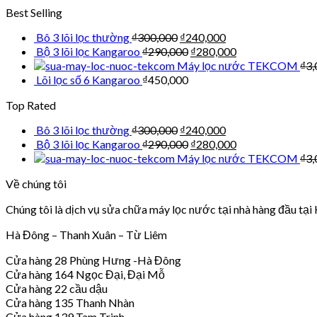
Best Selling
Bô 3 lõi lọc thường
₫
300,000
₫
240,000
Bộ 3 lõi lọc Kangaroo
₫
290,000
₫
280,000
Máy lọc nước TEKCOM
₫
3,
Lõi lọc số 6 Kangaroo
₫
450,000
Top Rated
Bô 3 lõi lọc thường
₫
300,000
₫
240,000
Bộ 3 lõi lọc Kangaroo
₫
290,000
₫
280,000
Máy lọc nước TEKCOM
₫
3,
Về chúng tôi
Chúng tôi là dịch vụ sửa chữa máy lọc nước tại nhà hàng đầu tại 
Hà Đông – Thanh Xuân – Từ Liêm
Cửa hàng 28 Phùng Hưng -Hà Đông
Cửa hàng 164 Ngọc Đại, Đại Mỗ
Cửa hàng 22 cầu dậu
Cửa hàng 135 Thanh Nhàn
Cửa hàng 139 Tam Trinh