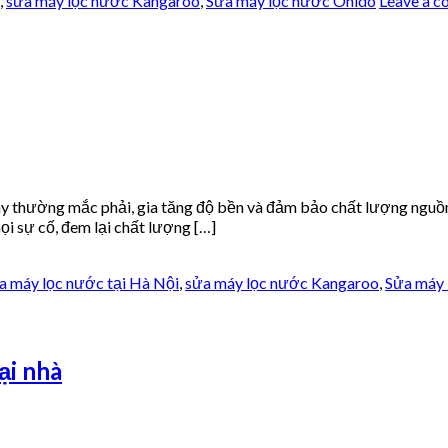
,
sửa máy lọc nước Kangaroo
,
Sửa máy lọc nước Ohido
Leave a 
áy thường mắc phải, gia tăng độ bền và đảm bảo chất lượng nguồ
i sự cố, đem lại chất lượng […]
ửa máy lọc nước tại Hà Nội
,
sửa máy lọc nước Kangaroo
,
Sửa máy 
ại nhà