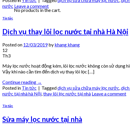
Posted in
Tin tức
|
Tagged
dịch vụ sửa chữa máy lọc nước
,
dịch
nước
Leave a comment
No products in the cart.
Tin tức
Dịch vụ thay lõi lọc nước tại nhà Hà Nội
Posted on
12/03/2019
by
khang khang
12
Th3
Máy lọc nước hoạt động kém, lõi lọc nước không còn sử dụng hiệu 
Vậy khi nào cần tìm đến dịch vụ thay lõi lọc […]
Continue reading
→
Posted in
Tin tức
|
Tagged
dịch vụ sửa chữa máy lọc nước
,
dịch
nước tại nhà hà Nội
,
thay lõi lọc nước tại nhà
Leave a comment
Tin tức
Sửa máy lọc nước tại nhà