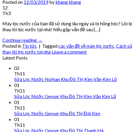
Posted on
12/03/2019
by
khang khang
12
Th3
Máy lọc nước của bạn đã sử dụng lâu ngày và bị hỏng hóc? Lõi 
thay lõi lọc nước tại nhà! Nếu gặp vấn đề sau […]
Continue reading
→
Posted in
Tin tức
|
Tagged
các vấn đề về máy lọc nước
,
Cách sử
thay lõi lọc nước tại nhà
Leave a comment
Latest Posts
02
Th11
Sửa Lọc Nước NoNan Khu Đô Thị Kim Văn Kim Lũ
01
Th11
Sửa Lọc Nước Geyser Khu Đô Thị Kim Văn Kim Lũ
01
Th11
Sửa Lọc Nước Geyser Khu Đô Thị Đại Kim
01
Th11
Sửa Lọc Nước Geyser Khu Đô Thị Thanh Hà