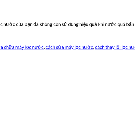
lọc nước của bạn đã không còn sử dụng hiệu quả khi nước quá bẩn
a chữa máy lọc nước
,
cách sửa máy lọc nước
,
cách thay lõi lọc n