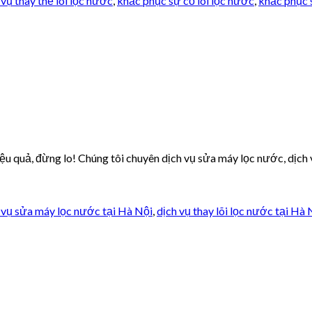
 vụ thay thế lõi lọc nước
,
khắc phục sự cố lõi lọc nước
,
khắc phục 
quả, đừng lo! Chúng tôi chuyên dịch vụ sửa máy lọc nước, dịch vụ 
 vụ sửa máy lọc nước tại Hà Nội
,
dịch vụ thay lõi lọc nước tại Hà 