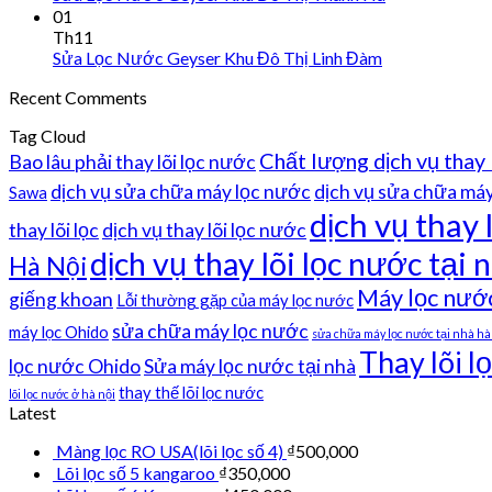
01
Th11
Sửa Lọc Nước Geyser Khu Đô Thị Linh Đàm
Recent Comments
Tag Cloud
Chất lượng dịch vụ thay 
Bao lâu phải thay lõi lọc nước
dịch vụ sửa chữa máy lọc nước
dịch vụ sửa chữa máy 
Sawa
dịch vụ thay 
thay lõi lọc
dịch vụ thay lõi lọc nước
dịch vụ thay lõi lọc nước tại n
Hà Nội
Máy lọc nướ
giếng khoan
Lỗi thường gặp của máy lọc nước
sửa chữa máy lọc nước
máy lọc Ohido
sửa chữa máy lọc nước tại nhà hà
Thay lõi l
lọc nước Ohido
Sửa máy lọc nước tại nhà
thay thế lõi lọc nước
lõi lọc nước ở hà nội
Latest
Màng lọc RO USA(lõi lọc số 4)
₫
500,000
Lõi lọc số 5 kangaroo
₫
350,000