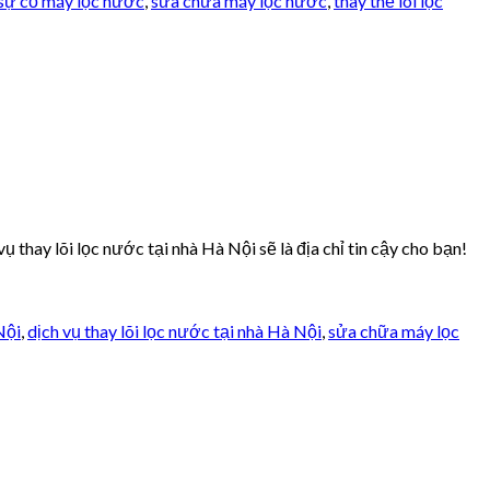
sự cố máy lọc nước
,
sửa chữa máy lọc nước
,
thay thế lõi lọc
thay lõi lọc nước tại nhà Hà Nội sẽ là địa chỉ tin cậy cho bạn!
Nội
,
dịch vụ thay lõi lọc nước tại nhà Hà Nội
,
sửa chữa máy lọc