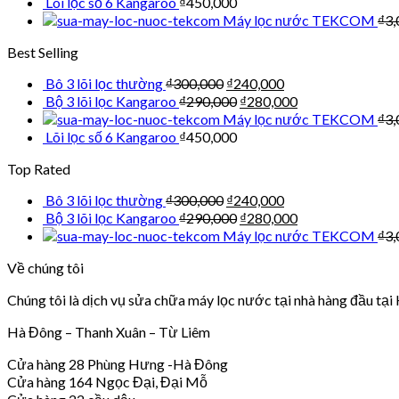
Lõi lọc số 6 Kangaroo
₫
450,000
Máy lọc nước TEKCOM
₫
3,
Best Selling
Bô 3 lõi lọc thường
₫
300,000
₫
240,000
Bộ 3 lõi lọc Kangaroo
₫
290,000
₫
280,000
Máy lọc nước TEKCOM
₫
3,
Lõi lọc số 6 Kangaroo
₫
450,000
Top Rated
Bô 3 lõi lọc thường
₫
300,000
₫
240,000
Bộ 3 lõi lọc Kangaroo
₫
290,000
₫
280,000
Máy lọc nước TEKCOM
₫
3,
Về chúng tôi
Chúng tôi là dịch vụ sửa chữa máy lọc nước tại nhà hàng đầu tại 
Hà Đông – Thanh Xuân – Từ Liêm
Cửa hàng 28 Phùng Hưng -Hà Đông
Cửa hàng 164 Ngọc Đại, Đại Mỗ