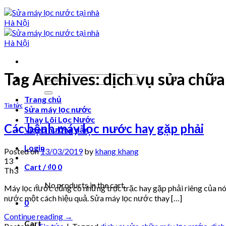
Tag Archives:
dịch vụ sửa chữ
Search
for:
Trang chủ
Tin tức
Sửa máy lọc nước
Thay Lõi Lọc Nước
Các bệnh máy lọc nước hay gặp phải
Video hướng dẫn
Login
Posted on
13/03/2019
by
khang khang
13
Cart /
₫
0
0
Th3
No products in the cart.
Máy lọc nước cũng có những trục trặc hay gặp phải riêng của nó.
nước một cách hiệu quả. Sửa máy lọc nước thay […]
0
Continue reading
→
Cart