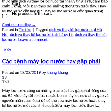
thực hiện dich vu thay loi loc nuoc tai nha uy tín giá rẻ, đảm bảo
Cart
chất lượng. Mời bạn theo dõi những thông tin dưới đây. Thay
lõi lọc nước cần làm gì? Thay lõi lọc nước là việc quan trọng
No products in the cart.
[…]
Continue reading
→
Posted in
Tin tức
|
Tagged
dịch vụ thay lõi lọc nước tại Hà
Nội
,
dịch vụ thay lõi lọc nước tại nhà uy tín
,
dịch vụ thay thế lõi
lọc nước
Leave a comment
Tin tức
Các bệnh máy lọc nước hay gặp phải
Posted on
13/03/2019
by
khang khang
13
Th3
Máy lọc nước cũng có những trục trặc hay gặp phải riêng của
nó. Bài viết này tôi sẽ đưa ra các bệnh máy lọc nước hay gặp và
nguyên nhân của nó, từ đó có thể sửa máy lọc nước hoặc thay
lõi lọc nước một cách hiệu quả. Sửa máy lọc nước thay […]