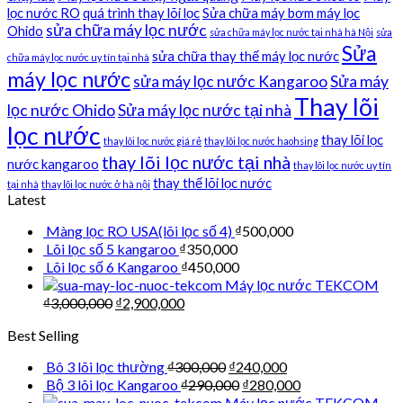
lọc nước RO
quá trình thay lõi lọc
Sửa chữa máy bơm máy lọc
sửa chữa máy lọc nước
Ohido
sửa chữa máy lọc nước tại nhà hà Nội
sửa
Sửa
sửa chữa thay thế máy lọc nước
chữa máy lọc nước uy tín tại nhà
máy lọc nước
sửa máy lọc nước Kangaroo
Sửa máy
Thay lõi
lọc nước Ohido
Sửa máy lọc nước tại nhà
lọc nước
thay lõi lọc
thay lõi lọc nước giá rẻ
thay lõi lọc nước haohsing
thay lõi lọc nước tại nhà
nước kangaroo
thay lõi lọc nước uy tín
thay thế lõi lọc nước
tại nhà
thay lõi lọc nước ở hà nội
Latest
Màng lọc RO USA(lõi lọc số 4)
₫
500,000
Lõi lọc số 5 kangaroo
₫
350,000
Lõi lọc số 6 Kangaroo
₫
450,000
Máy lọc nước TEKCOM
₫
3,000,000
₫
2,900,000
Best Selling
Bô 3 lõi lọc thường
₫
300,000
₫
240,000
Bộ 3 lõi lọc Kangaroo
₫
290,000
₫
280,000
Máy lọc nước TEKCOM