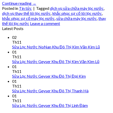
Continue reading
→
Posted in
Tin tức
|
Tagged
dịch vụ sửa chữa máy lọc nước
,
dịch vụ thay thế lõi lọc nước
,
khắc phục sự cố lõi lọc nước
,
khắc phục sự cố máy lọc nước
,
sửa chữa máy lọc nước
,
thay
thế lõi lọc nước
Leave a comment
Latest Posts
02
Th11
Sửa Lọc Nước NoNan Khu Đô Thị Kim Văn Kim Lũ
01
Th11
Sửa Lọc Nước Geyser Khu Đô Thị Kim Văn Kim Lũ
01
Th11
Sửa Lọc Nước Geyser Khu Đô Thị Đại Kim
01
Th11
Sửa Lọc Nước Geyser Khu Đô Thị Thanh Hà
01
Th11
Sửa Lọc Nước Geyser Khu Đô Thị Linh Đàm