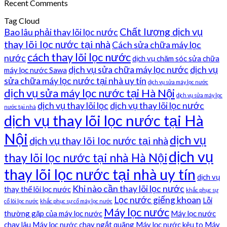
Recent Comments
Tag Cloud
Chất lượng dịch vụ
Bao lâu phải thay lõi lọc nước
thay lõi lọc nước tại nhà
Cách sửa chữa máy lọc
cách thay lõi lọc nước
nước
dịch vụ chăm sóc sửa chữa
dịch vụ sửa chữa máy lọc nước
dịch vụ
máy lọc nước Sawa
sửa chữa máy lọc nước tại nhà uy tín
dịch vụ sửa máy lọc nước
dịch vụ sửa máy lọc nước tại Hà Nội
dịch vụ sửa máy lọc
dịch vụ thay lõi lọc
dịch vụ thay lõi lọc nước
nước tại nhà
dịch vụ thay lõi lọc nước tại Hà
Nội
dịch vụ
dịch vụ thay lõi lọc nước tại nhà
dịch vụ
thay lõi lọc nước tại nhà Hà Nội
thay lõi lọc nước tại nhà uy tín
dịch vụ
Khi nào cần thay lõi lọc nước
thay thế lõi lọc nước
khắc phục sự
Lọc nước giếng khoan
Lỗi
cố lõi lọc nước
khắc phục sự cố máy lọc nước
Máy lọc nước
thường gặp của máy lọc nước
Máy lọc nước
chạy lâu
Máy lọc nước chạy ngắt quãng
Máy lọc nước kêu to
Máy