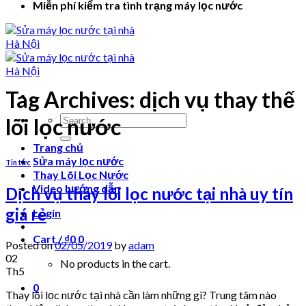
Miễn phí kiểm tra tình trạng máy lọc nước
Tag Archives:
dịch vụ thay thế
Search
lõi lọc nước
for:
Trang chủ
Sửa máy lọc nước
Tin tức
Thay Lõi Lọc Nước
Video hướng dẫn
Dịch vụ thay lõi lọc nước tại nhà uy tín
giá rẻ
Login
Cart /
₫
0
0
Posted on
02/05/2019
by
adam
02
No products in the cart.
Th5
0
Thay lõi lọc nước tại nhà cần làm những gì? Trung tâm nào