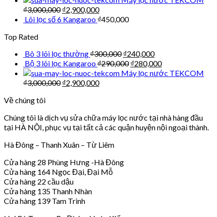
₫
3,000,000
₫
2,900,000
Lõi lọc số 6 Kangaroo
₫
450,000
Top Rated
Bô 3 lõi lọc thường
₫
300,000
₫
240,000
Bộ 3 lõi lọc Kangaroo
₫
290,000
₫
280,000
Máy lọc nước TEKCOM
₫
3,000,000
₫
2,900,000
Về chúng tôi
Chúng tôi là dịch vụ sửa chữa máy lọc nước tại nhà hàng đầu
tại HÀ NỘI, phục vụ tại tất cả các quận huyện nội ngoại thành.
Hà Đông – Thanh Xuân – Từ Liêm
Cửa hàng 28 Phùng Hưng -Hà Đông
Cửa hàng 164 Ngọc Đại, Đại Mỗ
Cửa hàng 22 cầu dậu
Cửa hàng 135 Thanh Nhàn
Cửa hàng 139 Tam Trinh