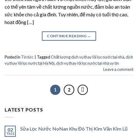
có thể yên tâm về chất lượng nguồn nước, đảm bảo an toàn
sức khỏe cho cả gia đình. Tuy nhiên, để máy có tuổi thọ cao,
hoạt động […]
CONTINUE READING
→
Posted in
Tin tức
|
Tagged
Chất lượng dịch vụ thay lõi lọc nước tại nhà
,
dịch
vụ thay lõi lọc nước tại Hà Nội
,
dịch vụ thay lõi lọc nước tại nhà uy tín
Leave a comment
1
2
LATEST POSTS
Sửa Lọc Nước NoNan Khu Đô Thị Kim Văn Kim Lũ
02
Th11