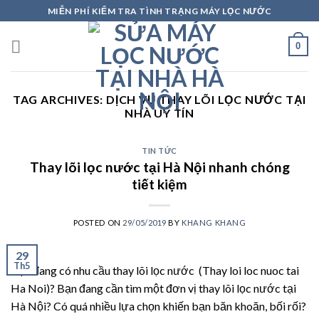
Skip
MIỄN PHÍ KIỂM TRA TÌNH TRẠNG MÁY LỌC NƯỚC
to
content
0
TAG ARCHIVES:
DỊCH VỤ THAY LÕI LỌC NƯỚC TẠI
NHÀ UY TÍN
TIN TỨC
Thay lõi lọc nước tại Hà Nội nhanh chóng
tiết kiệm
POSTED ON
29/05/2019
BY
KHANG KHANG
29
Th5
Bạn đang có nhu cầu thay lõi lọc nước (Thay loi loc nuoc tai
Ha Noi)? Bạn đang cần tìm một đơn vị thay lõi lọc nước tại
Hà Nội? Có quá nhiều lựa chọn khiến bạn băn khoăn, bối rối?