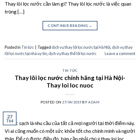
Thay lõi lọc nước cần làm gì? Thay lõi lọc nước là việc quan
trọng […]
CONTINUE READING
→
Posted in
Tin tức
|
Tagged
dịch vụ thay lõi lọc nước tại Hà Nội
,
dịch vụ thay
lõi lọc nước tại nhà uy tín
,
dịch vụ thay thế lõi lọc nước
Leave a comment
TIN TỨC
Thay lõi lọc nước chính hãng tại Hà Nội-
Thay loi loc nuoc
POSTED ON
27/04/2019
BY
ADAM
27
Th4
Nước sạch là nhu cầu của tất cả mọi người tại thời điểm này.
Vì ai cũng muốn có một sức khỏe tốt cho chính mình và người
thân. Để có được điều đó, bạn cần phải chú ý thay loi loc