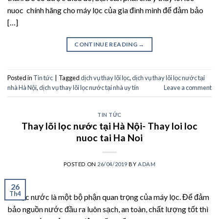
nuoc chính hãng cho máy lọc của gia đình mình để đảm bảo
[…]
CONTINUE READING
→
Posted in
Tin tức
|
Tagged
dịch vụ thay lõi lọc
,
dịch vụ thay lõi lọc nước tại
nhà Hà Nội
,
dịch vụ thay lõi lọc nước tại nhà uy tín
Leave a comment
TIN TỨC
Thay lõi lọc nước tại Hà Nội- Thay loi loc
nuoc tai Ha Noi
POSTED ON
26/04/2019
BY
ADAM
26
Th4
Lõi lọc nước là một bộ phận quan trọng của máy lọc. Để đảm
bảo nguồn nước đầu ra luôn sạch, an toàn, chất lượng tốt thì