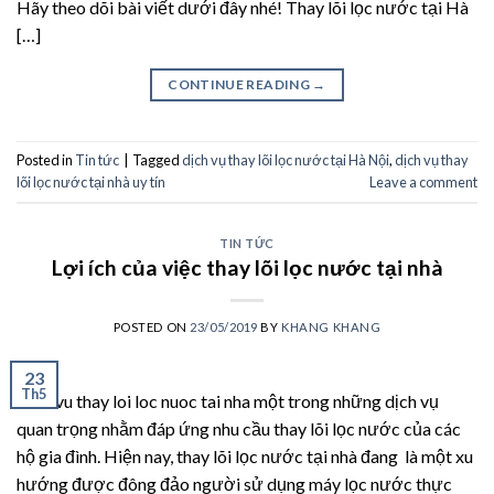
Hãy theo dõi bài viết dưới đây nhé! Thay lõi lọc nước tại Hà
[…]
CONTINUE READING
→
Posted in
Tin tức
|
Tagged
dịch vụ thay lõi lọc nước tại Hà Nội
,
dịch vụ thay
lõi lọc nước tại nhà uy tín
Leave a comment
TIN TỨC
Lợi ích của việc thay lõi lọc nước tại nhà
POSTED ON
23/05/2019
BY
KHANG KHANG
23
Th5
Dich vu thay loi loc nuoc tai nha một trong những dịch vụ
quan trọng nhằm đáp ứng nhu cầu thay lõi lọc nước của các
hộ gia đình. Hiện nay, thay lõi lọc nước tại nhà đang là một xu
hướng được đông đảo người sử dụng máy lọc nước thực