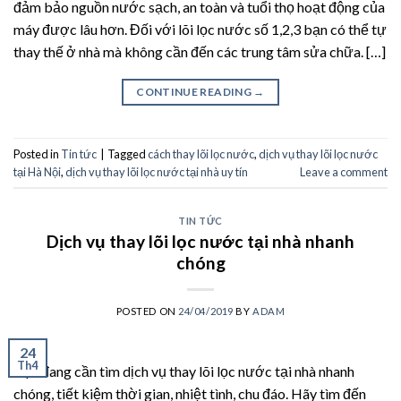
đảm bảo nguồn nước sạch, an toàn và tuổi thọ hoạt động của
máy được lâu hơn. Đối với lõi lọc nước số 1,2,3 bạn có thể tự
thay thế ở nhà mà không cần đến các trung tâm sửa chữa. […]
CONTINUE READING
→
Posted in
Tin tức
|
Tagged
cách thay lõi lọc nước
,
dịch vụ thay lõi lọc nước
tại Hà Nội
,
dịch vụ thay lõi lọc nước tại nhà uy tín
Leave a comment
TIN TỨC
Dịch vụ thay lõi lọc nước tại nhà nhanh
chóng
POSTED ON
24/04/2019
BY
ADAM
24
Th4
Bạn đang cần tìm dịch vụ thay lõi lọc nước tại nhà nhanh
chóng, tiết kiệm thời gian, nhiệt tình, chu đáo. Hãy tìm đến