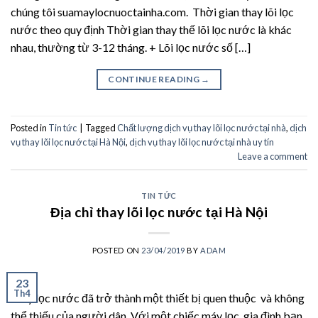
chúng tôi suamaylocnuoctainha.com. Thời gian thay lõi lọc
nước theo quy định Thời gian thay thế lõi lọc nước là khác
nhau, thường từ 3-12 tháng. + Lõi lọc nước số […]
CONTINUE READING
→
Posted in
Tin tức
|
Tagged
Chất lượng dịch vụ thay lõi lọc nước tại nhà
,
dịch
vụ thay lõi lọc nước tại Hà Nội
,
dịch vụ thay lõi lọc nước tại nhà uy tín
Leave a comment
TIN TỨC
Địa chỉ thay lõi lọc nước tại Hà Nội
POSTED ON
23/04/2019
BY
ADAM
23
Th4
Máy lọc nước đã trở thành một thiết bị quen thuộc và không
thể thiếu của người dân. Với một chiếc máy lọc, gia đình bạn