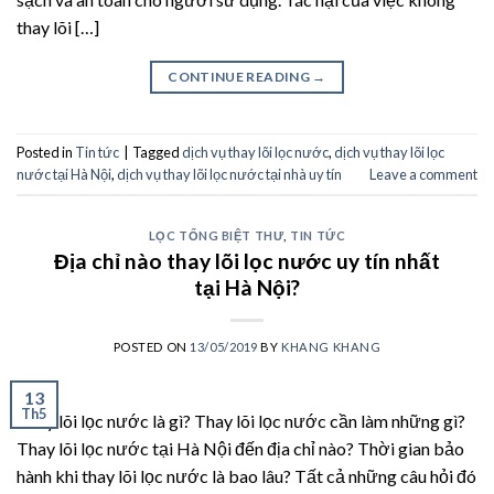
thay lõi […]
CONTINUE READING
→
Posted in
Tin tức
|
Tagged
dịch vụ thay lõi lọc nước
,
dịch vụ thay lõi lọc
nước tại Hà Nội
,
dịch vụ thay lõi lọc nước tại nhà uy tín
Leave a comment
LỌC TỔNG BIỆT THƯ
,
TIN TỨC
Địa chỉ nào thay lõi lọc nước uy tín nhất
tại Hà Nội?
POSTED ON
13/05/2019
BY
KHANG KHANG
13
Th5
Thay lõi lọc nước là gì? Thay lõi lọc nước cần làm những gì?
Thay lõi lọc nước tại Hà Nội đến địa chỉ nào? Thời gian bảo
hành khi thay lõi lọc nước là bao lâu? Tất cả những câu hỏi đó