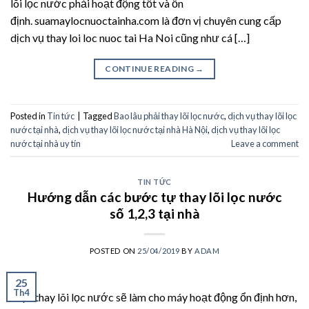
lõi lọc nước phải hoạt động tốt và ổn
định. suamaylocnuoctainha.com là đơn vị chuyên cung cấp
dịch vụ thay loi loc nuoc tai Ha Noi cũng như cá […]
CONTINUE READING
→
Posted in
Tin tức
|
Tagged
Bao lâu phải thay lõi lọc nước
,
dịch vụ thay lõi lọc
nước tại nhà
,
dịch vụ thay lõi lọc nước tại nhà Hà Nội
,
dịch vụ thay lõi lọc
nước tại nhà uy tín
Leave a comment
TIN TỨC
Hướng dẫn các bước tự thay lõi lọc nước
số 1,2,3 tại nhà
POSTED ON
25/04/2019
BY
ADAM
25
Th4
Việc thay lõi lọc nước sẽ làm cho máy hoạt động ổn định hơn,