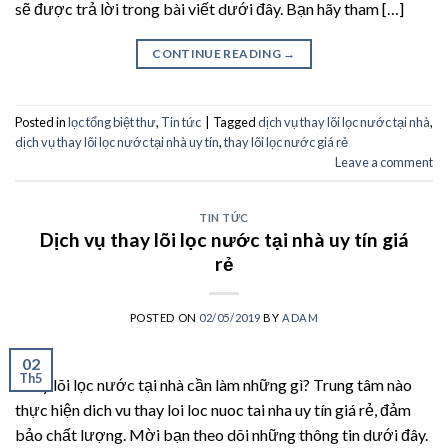
sẽ được trả lời trong bài viết dưới đây. Bạn hãy tham […]
CONTINUE READING
→
Posted in
lọc tổng biệt thư
,
Tin tức
|
Tagged
dịch vụ thay lõi lọc nước tại nhà
,
dịch vụ thay lõi lọc nước tại nhà uy tín
,
thay lõi lọc nước giá rẻ
Leave a comment
TIN TỨC
Dịch vụ thay lõi lọc nước tại nhà uy tín giá
rẻ
POSTED ON
02/05/2019
BY
ADAM
02
Th5
Thay lõi lọc nước tại nhà cần làm những gì? Trung tâm nào
thực hiện dich vu thay loi loc nuoc tai nha uy tín giá rẻ, đảm
bảo chất lượng. Mời bạn theo dõi những thông tin dưới đây.