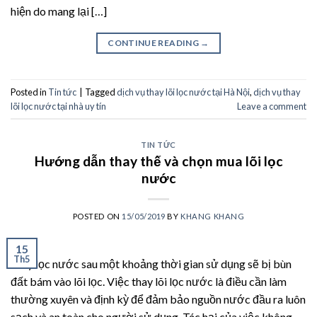
hiện do mang lại […]
CONTINUE READING
→
Posted in
Tin tức
|
Tagged
dịch vụ thay lõi lọc nước tại Hà Nội
,
dịch vụ thay
lõi lọc nước tại nhà uy tín
Leave a comment
TIN TỨC
Hướng dẫn thay thế và chọn mua lõi lọc
nước
POSTED ON
15/05/2019
BY
KHANG KHANG
15
Th5
Máy lọc nước sau một khoảng thời gian sử dụng sẽ bị bùn
đất bám vào lõi lọc. Việc thay lõi lọc nước là điều cần làm
thường xuyên và định kỳ để đảm bảo nguồn nước đầu ra luôn
sạch và an toàn cho người sử dụng. Tác hại của việc không