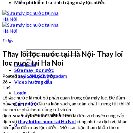
Miễn phí kiểm tra tình trạng máy lọc nước
Tin tức
Search
Thay lõi lọc nước tại Hà Nội- Thay loi
for:
loc nuoc tai Ha Noi
Trang chủ
Sửa máy lọc nước
Posted on
26/04/2019
by
adam
Thay Lõi Lọc Nước
26
Video hướng dẫn
Th4
Login
Lõi lọc nước là một bộ phận quan trọng của máy lọc. Để đảm
bảo nguồn nước đầu ra luôn sạch, an toàn, chất lượng tốt thì lõi
Cart /
₫
0
0
lọc nước phải hoạt động tốt và ổn
No products in the cart.
định.
suamaylocnuoctainha.com
là đơn vị chuyên cung cấp
dịch vụ
thay loi loc nuoc tai Ha Noi
cũng như cá dịch vụ khác
0
liên quan đến máy lọc nước. Mời các bạn tham khảo thêm