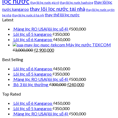
lọc nước
thay lõi lọc
thay lõi lọc nước giá rẻ
thay lõi lọc nước haohsing
thay lõi lọc nước tại nhà
nước kangaroo
thay lõi lọc nước uy tín
thay thế lõi lọc nước
tại nhà
thay lõi lọc nước ở hà nội
Latest
Màng lọc RO USA(lõi lọc số 4)
₫
500,000
Lõi lọc số 5 kangaroo
₫
350,000
Lõi lọc số 6 Kangaroo
₫
450,000
Máy lọc nước TEKCOM
₫
3,000,000
₫
2,900,000
Best Selling
Lõi lọc số 6 Kangaroo
₫
450,000
Lõi lọc số 5 kangaroo
₫
350,000
Màng lọc RO USA(lõi lọc số 4)
₫
500,000
Bô 3 lõi lọc thường
₫
300,000
₫
240,000
Top Rated
Lõi lọc số 6 Kangaroo
₫
450,000
Lõi lọc số 5 kangaroo
₫
350,000
Màng lọc RO USA(lõi lọc số 4)
₫
500,000