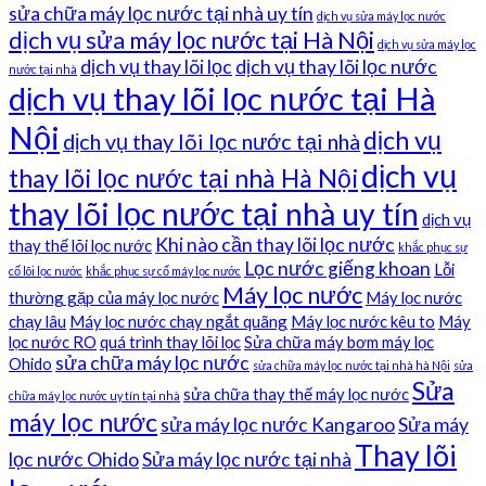
sửa chữa máy lọc nước tại nhà uy tín
dịch vụ sửa máy lọc nước
dịch vụ sửa máy lọc nước tại Hà Nội
dịch vụ sửa máy lọc
dịch vụ thay lõi lọc
dịch vụ thay lõi lọc nước
nước tại nhà
dịch vụ thay lõi lọc nước tại Hà
Nội
dịch vụ
dịch vụ thay lõi lọc nước tại nhà
dịch vụ
thay lõi lọc nước tại nhà Hà Nội
thay lõi lọc nước tại nhà uy tín
dịch vụ
Khi nào cần thay lõi lọc nước
thay thế lõi lọc nước
khắc phục sự
Lọc nước giếng khoan
Lỗi
cố lõi lọc nước
khắc phục sự cố máy lọc nước
Máy lọc nước
thường gặp của máy lọc nước
Máy lọc nước
chạy lâu
Máy lọc nước chạy ngắt quãng
Máy lọc nước kêu to
Máy
lọc nước RO
quá trình thay lõi lọc
Sửa chữa máy bơm máy lọc
sửa chữa máy lọc nước
Ohido
sửa chữa máy lọc nước tại nhà hà Nội
sửa
Sửa
sửa chữa thay thế máy lọc nước
chữa máy lọc nước uy tín tại nhà
máy lọc nước
sửa máy lọc nước Kangaroo
Sửa máy
Thay lõi
lọc nước Ohido
Sửa máy lọc nước tại nhà