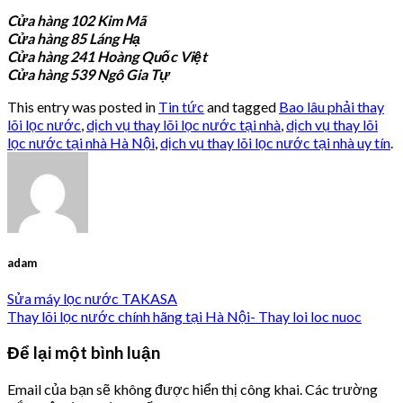
Cửa hàng 102 Kim Mã
Cửa hàng 85 Láng Hạ
Cửa hàng 241 Hoàng Quốc Việt
Cửa hàng 539 Ngô Gia Tự
This entry was posted in
Tin tức
and tagged
Bao lâu phải thay
lõi lọc nước
,
dịch vụ thay lõi lọc nước tại nhà
,
dịch vụ thay lõi
lọc nước tại nhà Hà Nội
,
dịch vụ thay lõi lọc nước tại nhà uy tín
.
adam
Sửa máy lọc nước TAKASA
Thay lõi lọc nước chính hãng tại Hà Nội- Thay loi loc nuoc
Để lại một bình luận
Email của bạn sẽ không được hiển thị công khai.
Các trường