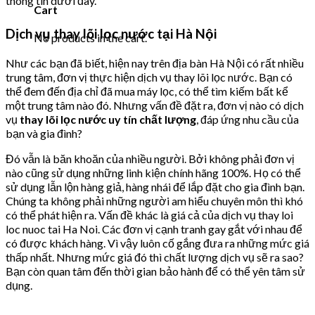
thông tin dưới đây.
Cart
Dịch vụ thay lõi lọc nước tại Hà Nội
No products in the cart.
Như các bạn đã biết, hiện nay trên địa bàn Hà Nội có rất nhiều
trung tâm, đơn vị thực hiện dịch vụ thay lõi lọc nước. Bạn có
thể đem đến địa chỉ đã mua máy lọc, có thể tìm kiếm bất kể
một trung tâm nào đó. Nhưng vấn đề đặt ra, đơn vị nào có dịch
vụ
thay lõi lọc nước uy tín chất lượng
, đáp ứng nhu cầu của
bạn và gia đình?
Đó vẫn là băn khoăn của nhiều người. Bởi không phải đơn vị
nào cũng sử dụng những linh kiện chính hãng 100%. Họ có thể
sử dụng lẫn lộn hàng giả, hàng nhái để lắp đặt cho gia đình bạn.
Chúng ta không phải những người am hiểu chuyên môn thì khó
có thể phát hiện ra. Vấn đề khác là giá cả của dịch vụ thay loi
loc nuoc tai Ha Noi. Các đơn vị cạnh tranh gay gắt với nhau để
có được khách hàng. Vì vậy luôn cố gắng đưa ra những mức giá
thấp nhất. Nhưng mức giá đó thì chất lượng dịch vụ sẽ ra sao?
Bạn còn quan tâm đến thời gian bảo hành để có thể yên tâm sử
dụng.