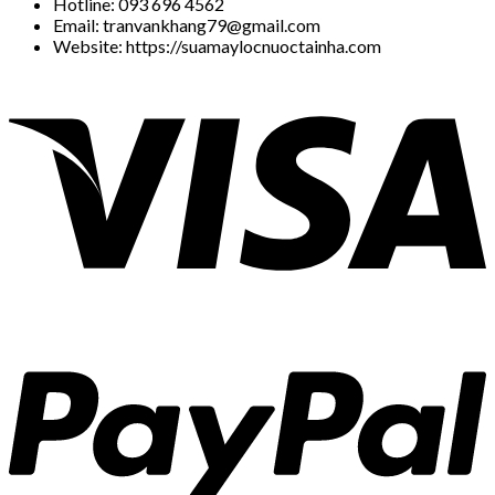
Hotline: 093 696 4562
Email: tranvankhang79@gmail.com
Website: https://suamaylocnuoctainha.com