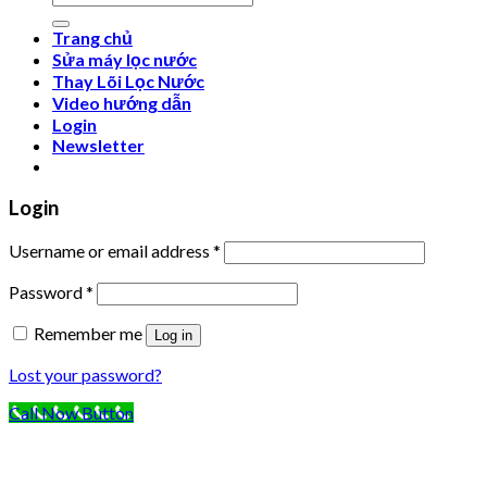
for:
Trang chủ
Sửa máy lọc nước
Thay Lõi Lọc Nước
Video hướng dẫn
Login
Newsletter
Login
Username or email address
*
Password
*
Remember me
Log in
Lost your password?
Call Now Button