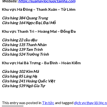
Website:
https://suamaylocnuoctainha.com
Khu vực Hà Đông – Thanh Xuân – Từ Liêm
Cửa hàng 384 Quang Trung
Cửa hàng 164 Ngọc Đại, Đại Mỗ
Khu vực Thanh Trì – Hoàng Mai – Đống Đa
Cửa hàng 22 cầu dậu
Cửa hàng 135 Thanh Nhàn
Cửa hàng 139 Tam Trinh
Cửa hàng 524 Trường Trinh
Khu vực Hai Bà Trưng – Ba Đình – Hoàn Kiếm
Cửa hàng 102 Kim Mã
Cửa hàng 85 Láng Hạ
Cửa hàng 241 Hoàng Quốc Việt
Cửa hàng 539 Ngô Gia Tự
This entry was posted in
Tin tức
and tagged
dịch vụ thay lõi lọc