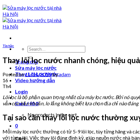
Tin tức
Search
for:
Thay lõi lọc nước nhanh chóng, hiệu quả
Trang chủ
Sửa máy lọc nước
Thay Lõi Lọc Nước
Posted on
16/04/2019
by
adam
16
Video hướng dẫn
Th4
Login
Lõi lọc là bộ phận quan trọng nhất của máy lọc nước. Bởi nó quy
vẫn còn băn khoăn, lo lắng không biết lựa chọn địa chỉ nào đáng 
Cart /
₫
0
0
No products in the cart.
Tại sao cần thay lõi lọc nước thường xu
0
Mỗi máy lọc nước thường có từ 5-9 lõi lọc, tùy từng hãng và cách
với từng lõi. Việc thay lõi đúng định kỳ, giúp nguồn nước nhà b
Cart