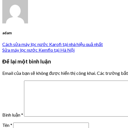
adam
Cách sửa máy lọc nước Karofi tại nhà hiệu quả nhất
Sửa máy lọc nước Kemflo tại Hà Nội
Để lại một bình luận
Email của bạn sẽ không được hiển thị công khai.
Các trường bắ
Bình luận
*
Tên
*