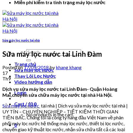
Miễn phí kiểm tra tình trạng máy lọc nước
Sửa máy lọc nước tại nhà
Search
Sửa máy lọc nước tai Linh Đàm
for:
Trang chủ
Posted on
17/09/2018
by
khang khang
Sửa máy lọc nước
17
Thay Lõi Lọc Nước
Th9
Video hướng dẫn
Dịch vụ sửa máy lọc nước tai Linh Đàm- Quận Hoàng
Login
Mai,chuyên sửa chữa máy lọc nước tại nhà Hà Nội.
Cart /
₫
0
0
Sửa máy lọc nước
tại nhà | Dịch vụ sửa máy lọc nước tại nhà |
UY TÍN – CHUYÊN NGHIỆP – TIẾT KIỆM THỜI GIAN
No products in the cart.
TIỀN BẠC. Chúng tôi là công ty hàng đầu Việt Nam về phân
phối máy lọc nước hệ thống máy lọc nước, thiết bị lọc nước,
0
chuyển giao kỹ thuật lọc nước, nhận sửa chữa tất cả các loại