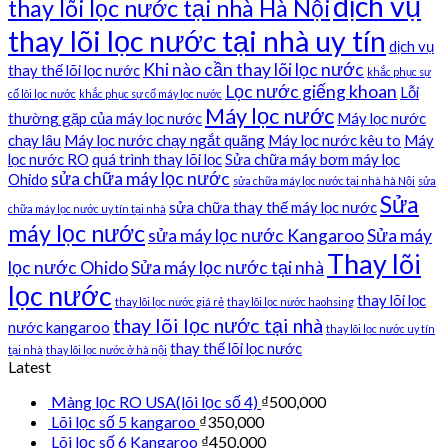
dịch vụ
thay lõi lọc nước tại nhà Hà Nội
thay lõi lọc nước tại nhà uy tín
dịch vụ
Khi nào cần thay lõi lọc nước
thay thế lõi lọc nước
khắc phục sự
Lọc nước giếng khoan
Lỗi
cố lõi lọc nước
khắc phục sự cố máy lọc nước
Máy lọc nước
thường gặp của máy lọc nước
Máy lọc nước
chạy lâu
Máy lọc nước chạy ngắt quãng
Máy lọc nước kêu to
Máy
lọc nước RO
quá trình thay lõi lọc
Sửa chữa máy bơm máy lọc
sửa chữa máy lọc nước
Ohido
sửa chữa máy lọc nước tại nhà hà Nội
sửa
Sửa
sửa chữa thay thế máy lọc nước
chữa máy lọc nước uy tín tại nhà
máy lọc nước
sửa máy lọc nước Kangaroo
Sửa máy
Thay lõi
lọc nước Ohido
Sửa máy lọc nước tại nhà
lọc nước
thay lõi lọc
thay lõi lọc nước giá rẻ
thay lõi lọc nước haohsing
thay lõi lọc nước tại nhà
nước kangaroo
thay lõi lọc nước uy tín
thay thế lõi lọc nước
tại nhà
thay lõi lọc nước ở hà nội
Latest
Màng lọc RO USA(lõi lọc số 4)
₫
500,000
Lõi lọc số 5 kangaroo
₫
350,000
Lõi lọc số 6 Kangaroo
₫
450,000