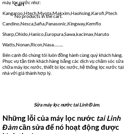
máy lọc nước như:
Cart
Kangaroo,Htech,Myota,Makxim,Haohsing,Karofi,Ptech
No products in the cart.
Candino,Nesca,Safia,Panasonic,Kingway,Kemflo
Sharp,Ohido,Hanico,Europura,Sawa,kacimax,Naruto
Watts,Nonan,Ricon,Nasa……..
Bên cạnh đó chúng tôi luôn đồng hành cùng quý khách hàng.
Phục vụ tận tình khách hàng bằng các dịch vụ chăm sóc sửa
chữa máy lọc nước, thiết bị lọc nước, hệ thống lọc nước tại
nhà với giá thành hợp lý.
Sửa máy lọc nước tai Linh Đàm.
Những lỗi của máy lọc nước
tai Linh
Đàm
cần sửa để nó hoạt động được