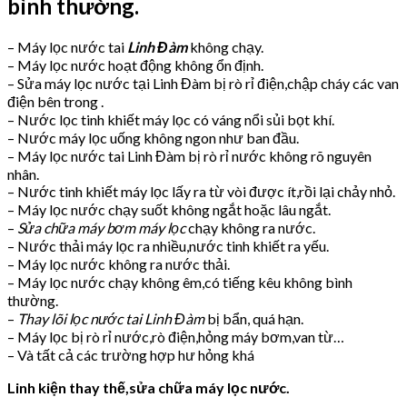
bình thường.
– Máy lọc nước tai
Linh Đàm
không chạy.
– Máy lọc nước hoạt động không ổn định.
– Sửa máy lọc nước tại Linh Đàm bị rò rỉ điện,chập cháy các van
điện bên trong .
– Nước lọc tinh khiết máy lọc có váng nổi sủi bọt khí.
– Nước máy lọc uống không ngon như ban đầu.
– Máy lọc nước tai Linh Đàm bị rò rỉ nước không rõ nguyên
nhân.
– Nước tinh khiết máy lọc lấy ra từ vòi được ít,rồi lại chảy nhỏ.
– Máy lọc nước chạy suốt không ngắt hoặc lâu ngắt.
–
Sửa chữa máy bơm máy lọc
chạy không ra nước.
– Nước thải máy lọc ra nhiều,nước tinh khiết ra yếu.
– Máy lọc nước không ra nước thải.
– Máy lọc nước chạy không êm,có tiếng kêu không bình
thường.
–
Thay lõi lọc nước tai Linh Đàm
bị bẩn, quá hạn.
– Máy lọc bị rò rỉ nước,rò điện,hỏng máy bơm,van từ…
– Và tất cả các trường hợp hư hỏng khá
Linh kiện thay thế,sửa chữa máy lọc nước.