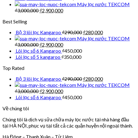
Máy lọc nước TEKCOM
₫
3,000,000
₫
2,900,000
Best Selling
Bộ 3 lõi lọc Kangaroo
₫
290,000
₫
280,000
Máy lọc nước TEKCOM
₫
3,000,000
₫
2,900,000
Lõi lọc số 6 Kangaroo
₫
450,000
Lõi lọc số 5 kangaroo
₫
350,000
Top Rated
Bộ 3 lõi lọc Kangaroo
₫
290,000
₫
280,000
Máy lọc nước TEKCOM
₫
3,000,000
₫
2,900,000
Lõi lọc số 6 Kangaroo
₫
450,000
Về chúng tôi
Chúng tôi là dịch vụ sửa chữa máy lọc nước tại nhà hàng đầu
tại HÀ NỘI, phục vụ tại tất cả các quận huyện nội ngoại thành.
Hà Đông – Thanh Xuân – Từ Liêm