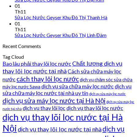
01
Th11
Sửa Lọc Nước Geyser Khu Đô Thị Thanh Hà
01
Th11
Sửa Lọc Nước Geyser Khu Đô Thị Linh Đàm
Recent Comments
Tag Cloud
Chất lượng dịch vụ
Bao lâu phải thay lõi lọc nước
thay lõi lọc nước tại nhà
Cách sửa chữa máy lọc
cách thay lõi lọc nước
nước
dịch vụ chăm sóc sửa chữa
dịch vụ sửa chữa máy lọc nước
dịch vụ
máy lọc nước Sawa
sửa chữa máy lọc nước tại nhà uy tín
dịch vụ sửa máy lọc nước
dịch vụ sửa máy lọc nước tại Hà Nội
dịch vụ sửa máy lọc
dịch vụ thay lõi lọc
dịch vụ thay lõi lọc nước
nước tại nhà
dịch vụ thay lõi lọc nước tại Hà
Nội
dịch vụ
dịch vụ thay lõi lọc nước tại nhà