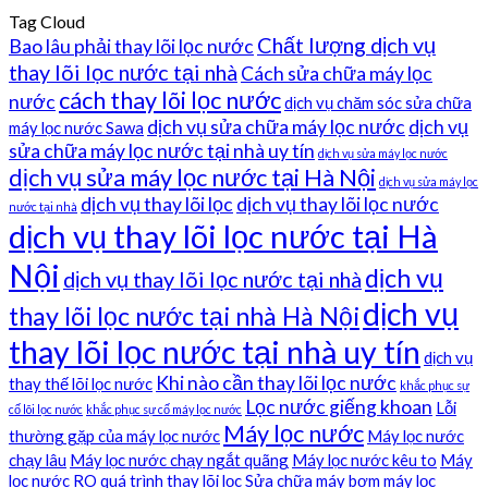
Tag Cloud
Chất lượng dịch vụ
Bao lâu phải thay lõi lọc nước
thay lõi lọc nước tại nhà
Cách sửa chữa máy lọc
cách thay lõi lọc nước
nước
dịch vụ chăm sóc sửa chữa
dịch vụ sửa chữa máy lọc nước
dịch vụ
máy lọc nước Sawa
sửa chữa máy lọc nước tại nhà uy tín
dịch vụ sửa máy lọc nước
dịch vụ sửa máy lọc nước tại Hà Nội
dịch vụ sửa máy lọc
dịch vụ thay lõi lọc
dịch vụ thay lõi lọc nước
nước tại nhà
dịch vụ thay lõi lọc nước tại Hà
Nội
dịch vụ
dịch vụ thay lõi lọc nước tại nhà
dịch vụ
thay lõi lọc nước tại nhà Hà Nội
thay lõi lọc nước tại nhà uy tín
dịch vụ
Khi nào cần thay lõi lọc nước
thay thế lõi lọc nước
khắc phục sự
Lọc nước giếng khoan
Lỗi
cố lõi lọc nước
khắc phục sự cố máy lọc nước
Máy lọc nước
thường gặp của máy lọc nước
Máy lọc nước
chạy lâu
Máy lọc nước chạy ngắt quãng
Máy lọc nước kêu to
Máy
lọc nước RO
quá trình thay lõi lọc
Sửa chữa máy bơm máy lọc