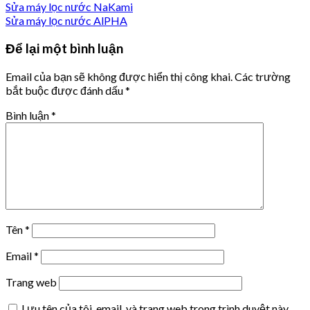
Sửa máy lọc nước NaKami
Sửa máy lọc nước AlPHA
Để lại một bình luận
Email của bạn sẽ không được hiển thị công khai.
Các trường
bắt buộc được đánh dấu
*
Bình luận
*
Tên
*
Email
*
Trang web
Lưu tên của tôi, email, và trang web trong trình duyệt này