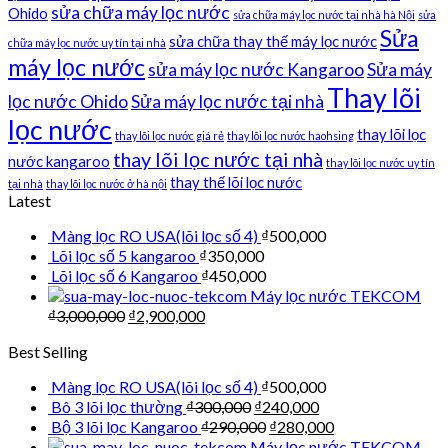
sửa chữa máy lọc nước
Ohido
sửa chữa máy lọc nước tại nhà hà Nội
sửa
Sửa
sửa chữa thay thế máy lọc nước
chữa máy lọc nước uy tín tại nhà
máy lọc nước
sửa máy lọc nước Kangaroo
Sửa máy
Thay lõi
lọc nước Ohido
Sửa máy lọc nước tại nhà
lọc nước
thay lõi lọc
thay lõi lọc nước giá rẻ
thay lõi lọc nước haohsing
thay lõi lọc nước tại nhà
nước kangaroo
thay lõi lọc nước uy tín
thay thế lõi lọc nước
tại nhà
thay lõi lọc nước ở hà nội
Latest
Màng lọc RO USA(lõi lọc số 4)
₫
500,000
Lõi lọc số 5 kangaroo
₫
350,000
Lõi lọc số 6 Kangaroo
₫
450,000
Máy lọc nước TEKCOM
₫
3,000,000
₫
2,900,000
Best Selling
Màng lọc RO USA(lõi lọc số 4)
₫
500,000
Bô 3 lõi lọc thường
₫
300,000
₫
240,000
Bộ 3 lõi lọc Kangaroo
₫
290,000
₫
280,000
Máy lọc nước TEKCOM