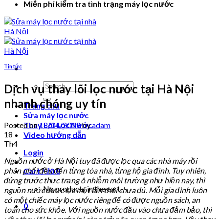
Miễn phí kiểm tra tình trạng máy lọc nước
Tin tức
Search
Dịch vụ thay lõi lọc nước tại Hà Nội
for:
nhanh chóng uy tín
Trang chủ
Sửa máy lọc nước
Posted on
18/04/2019
by
adam
Thay Lõi Lọc Nước
18
Video hướng dẫn
Th4
Login
Nguồn nước ở Hà Nội tuy đã được lọc qua các nhà máy rồi
phân phối đều đến từng tòa nhà, từng hộ gia đình. Tuy nhiên,
Cart /
₫
0
0
đứng trước thực trạng ô nhiễm môi trường như hiện nay, thì
No products in the cart.
nguồn nước được lọc một lần thôi chưa đủ. Mỗi gia đình luôn
có một chiếc máy lọc nước riêng để có được nguồn sách, an
0
toàn cho sức khỏe. Với nguồn nước đầu vào chưa đảm bảo, thì