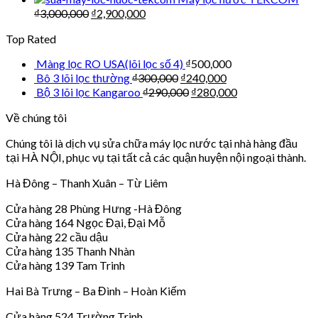
₫
3,000,000
₫
2,900,000
Top Rated
Màng lọc RO USA(lõi lọc số 4)
₫
500,000
Bô 3 lõi lọc thường
₫
300,000
₫
240,000
Bộ 3 lõi lọc Kangaroo
₫
290,000
₫
280,000
Về chúng tôi
Chúng tôi là dịch vụ sửa chữa máy lọc nước tại nhà hàng đầu
tại HÀ NỘI, phục vụ tại tất cả các quận huyện nội ngoại thành.
Hà Đông – Thanh Xuân – Từ Liêm
Cửa hàng 28 Phùng Hưng -Hà Đông
Cửa hàng 164 Ngọc Đại, Đại Mỗ
Cửa hàng 22 cầu dậu
Cửa hàng 135 Thanh Nhàn
Cửa hàng 139 Tam Trinh
Hai Bà Trưng – Ba Đình – Hoàn Kiếm
Cửa hàng 524 Trường Trinh