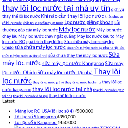
thay lõi lọc nước tại nhà uy tín
dịch vụ
Khi nào cần thay lõi lọc nước
thay thế lõi lọc nước
khắc phục sự
Lọc nước giếng khoan
Lỗi
cố lõi lọc nước
khắc phục sự cố máy lọc nước
Máy lọc nước
thường gặp của máy lọc nước
Máy lọc nước
chạy lâu
Máy lọc nước chạy ngắt quãng
Máy lọc nước kêu to
Máy
lọc nước RO
quá trình thay lõi lọc
Sửa chữa máy bơm máy lọc
sửa chữa máy lọc nước
Ohido
sửa chữa máy lọc nước tại nhà hà Nội
sửa
Sửa
sửa chữa thay thế máy lọc nước
chữa máy lọc nước uy tín tại nhà
máy lọc nước
sửa máy lọc nước Kangaroo
Sửa máy
Thay lõi
lọc nước Ohido
Sửa máy lọc nước tại nhà
lọc nước
thay lõi lọc
thay lõi lọc nước giá rẻ
thay lõi lọc nước haohsing
thay lõi lọc nước tại nhà
nước kangaroo
thay lõi lọc nước uy tín
thay thế lõi lọc nước
tại nhà
thay lõi lọc nước ở hà nội
Latest
Màng lọc RO USA(lõi lọc số 4)
₫
500,000
Lõi lọc số 5 kangaroo
₫
350,000
Lõi lọc số 6 Kangaroo
₫
450,000
Máy lọc nước TEKCOM