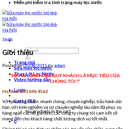
Miễn phí kiểm tra tình trạng máy lọc nước
Tin tức
Search
Giới thiệu
for:
Trang chủ
Posted on
05/08/2015
by
adam
Sửa máy lọc nước
Thay Lõi Lọc Nước
“SỰ HÀI LÒNG CỦA QUÝ KHÁCH LÀ MỤC TIÊU CỦA
Video hướng dẫn
CHÚNG TÔI !”
Login
Hotline: 093 696 4562
Cart /
₫
0
0
Với phương châm: nhanh chóng, chuyên nghiệp, bảo hành dài
hạn, với kinh nghiệm và sự chuyên nghiệp lâu năm đã phục vụ
No products in the cart.
hàng ngàn các hộ gia đình, các công ty chúng tôi cam kết sẽ
mang đến cho khách hàng chất lượng dịch vụ tốt nhất.
0
Chúng tôi có các dịch vụ chăm sóc, tư vấn sửa chữa, cung cấp