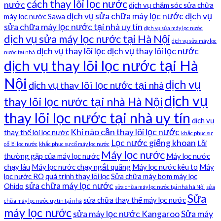
cách thay lõi lọc nước
nước
dịch vụ chăm sóc sửa chữa
dịch vụ sửa chữa máy lọc nước
dịch vụ
máy lọc nước Sawa
sửa chữa máy lọc nước tại nhà uy tín
dịch vụ sửa máy lọc nước
dịch vụ sửa máy lọc nước tại Hà Nội
dịch vụ sửa máy lọc
dịch vụ thay lõi lọc
dịch vụ thay lõi lọc nước
nước tại nhà
dịch vụ thay lõi lọc nước tại Hà
Nội
dịch vụ
dịch vụ thay lõi lọc nước tại nhà
dịch vụ
thay lõi lọc nước tại nhà Hà Nội
thay lõi lọc nước tại nhà uy tín
dịch vụ
Khi nào cần thay lõi lọc nước
thay thế lõi lọc nước
khắc phục sự
Lọc nước giếng khoan
Lỗi
cố lõi lọc nước
khắc phục sự cố máy lọc nước
Máy lọc nước
thường gặp của máy lọc nước
Máy lọc nước
chạy lâu
Máy lọc nước chạy ngắt quãng
Máy lọc nước kêu to
Máy
lọc nước RO
quá trình thay lõi lọc
Sửa chữa máy bơm máy lọc
sửa chữa máy lọc nước
Ohido
sửa chữa máy lọc nước tại nhà hà Nội
sửa
Sửa
sửa chữa thay thế máy lọc nước
chữa máy lọc nước uy tín tại nhà
máy lọc nước
sửa máy lọc nước Kangaroo
Sửa máy