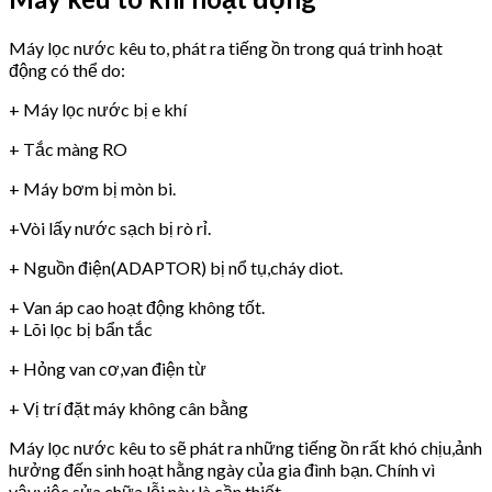
Máy lọc nước kêu to, phát ra tiếng ồn trong quá trình hoạt
động có thể do:
+ Máy lọc nước bị e khí
+ Tắc màng RO
+ Máy bơm bị mòn bi.
+Vòi lấy nước sạch bị rò rỉ.
+ Nguồn điện(ADAPTOR) bị nổ tụ,cháy diot.
+ Van áp cao hoạt động không tốt.
+ Lõi lọc bị bẩn tắc
+ Hỏng van cơ,van điện từ
+ Vị trí đặt máy không cân bằng
Máy lọc nước kêu to sẽ phát ra những tiếng ồn rất khó chịu,ảnh
hưởng đến sinh hoạt hằng ngày của gia đình bạn. Chính vì
vậy,việc sửa chữa lỗi này là cần thiết