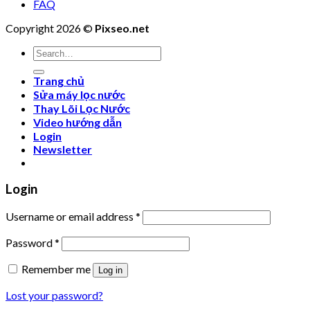
FAQ
Copyright 2026 ©
Pixseo.net
Search
for:
Trang chủ
Sửa máy lọc nước
Thay Lõi Lọc Nước
Video hướng dẫn
Login
Newsletter
Login
Username or email address
*
Password
*
Remember me
Log in
Lost your password?