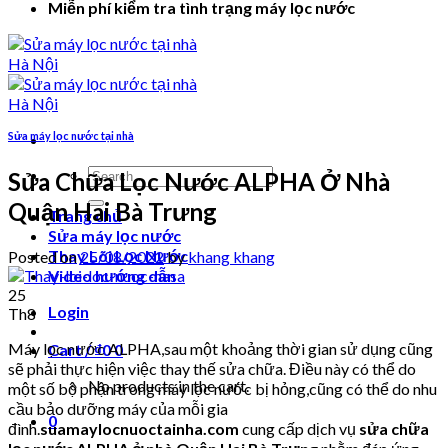
Miễn phí kiểm tra tình trạng máy lọc nước
Sửa máy lọc nước tại nhà
Search
Sửa Chữa Lọc Nước ALPHA Ở Nhà
for:
Quận Hai Bà Trưng
Trang chủ
Sửa máy lọc nước
Thay Lõi Lọc Nước
Posted on
25/08/2022
by
khang khang
Video hướng dẫn
25
Login
Th8
Máy lọc nước ALPHA,sau một khoảng thời gian sử dụng cũng
Cart /
₫
0
0
sẽ phải thực hiện việc thay thế sửa chữa. Điều này có thể do
No products in the cart.
một số bộ phận trong máy lọc nước bị hỏng,cũng có thể do nhu
cầu bảo dưỡng máy của mỗi gia
0
đình.
suamaylocnuoctainha.com
cung cấp dịch vụ
sửa chữa