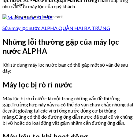
lọc nước ALPHA ở nhà Quận Hai Bà Trưng
nhằm đáp ứng
Cart
nhu cầu sửa máy lọc của quý khách .
No products in the cart.
Sửa máy lọc nước ALPHA QUẬN HAI BÀ TRƯNG
Những lỗi thường gặp của máy lọc
nước ALPHA
Khi sử dụng máy lọc nước bạn có thể gặp một số vấn đề sau
đây:
Máy lọc bị rò rỉ nước
Máy lọc bị rò rỉ nước là một trong những vấn đề thường
gặp.Trường hợp này xảy ra có thể do vặn chưa chắc những đai
ốc,mất gioăng tại các vị trí ống nước động cơ bị thủng
màng.Cũng có thể do đường ống dẫn nước đã quá cũ và chúng
bị vỡ hoặc do loai động vật gặm nhấm cắn đường ống dẫn.
Máy kêu to khi hoạt động