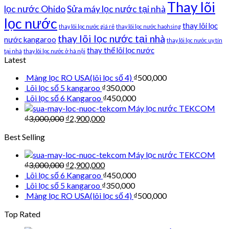
Thay lõi
lọc nước Ohido
Sửa máy lọc nước tại nhà
lọc nước
thay lõi lọc
thay lõi lọc nước giá rẻ
thay lõi lọc nước haohsing
thay lõi lọc nước tại nhà
nước kangaroo
thay lõi lọc nước uy tín
thay thế lõi lọc nước
tại nhà
thay lõi lọc nước ở hà nội
Latest
Màng lọc RO USA(lõi lọc số 4)
₫
500,000
Lõi lọc số 5 kangaroo
₫
350,000
Lõi lọc số 6 Kangaroo
₫
450,000
Máy lọc nước TEKCOM
₫
3,000,000
₫
2,900,000
Best Selling
Máy lọc nước TEKCOM
₫
3,000,000
₫
2,900,000
Lõi lọc số 6 Kangaroo
₫
450,000
Lõi lọc số 5 kangaroo
₫
350,000
Màng lọc RO USA(lõi lọc số 4)
₫
500,000
Top Rated