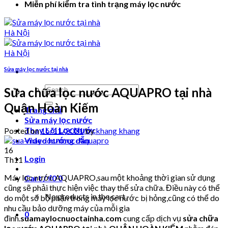
Miễn phí kiểm tra tình trạng máy lọc nước
Sửa máy lọc nước tại nhà
Search
Sửa chữa lọc nước AQUAPRO tại nhà
for:
Quận Hoàn Kiếm
Trang chủ
Sửa máy lọc nước
Thay Lõi Lọc Nước
Posted on
16/11/2021
by
khang khang
Video hướng dẫn
16
Login
Th11
Máy lọc nước AQUAPRO,sau một khoảng thời gian sử dụng
Cart /
₫
0
0
cũng sẽ phải thực hiện việc thay thế sửa chữa. Điều này có thể
No products in the cart.
do một số bộ phận trong máy lọc nước bị hỏng,cũng có thể do
nhu cầu bảo dưỡng máy của mỗi gia
0
đình.
suamaylocnuoctainha.com
cung cấp dịch vụ
sửa chữa