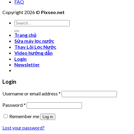
FAQ
Copyright 2026 ©
Pixseo.net
Search
for:
Trang chủ
Sửa máy lọc nước
Thay Lõi Lọc Nước
Video hướng dẫn
Login
Newsletter
Login
Username or email address
*
Password
*
Remember me
Log in
Lost your password?