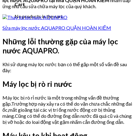
lọc nước AQUAPRO tại nhà QUẬN HOÀN KIẾM
nhằm đáp
Cart
ứng nhu cầu sửa chữa máy lọc của quý khách.
No products in the cart.
Sửa máy lọc nước AQUAPRO QUẬN HOÀN KIẾM
Những lỗi thường gặp của máy lọc
nước AQUAPRO.
Khi sử dụng máy lọc nước bạn có thể gặp một số vấn đề sau
đây:
Máy lọc bị rò rỉ nước
Máy lọc bị rò rỉ nước là một trong những vấn đề thường
gặp.Trường hợp này xảy ra có thể do vặn chưa chắc những đai
ốc,mất gioăng tại các vị trí ống nước động cơ bị thủng
màng.Cũng có thể do đường ống dẫn nước đã quá cũ và chúng
bị vỡ hoặc do loai động vật gặm nhấm cắn đường ống dẫn.
Máy kêu to khi hoạt động