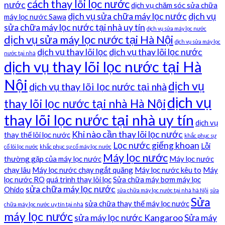
cách thay lõi lọc nước
nước
dịch vụ chăm sóc sửa chữa
dịch vụ sửa chữa máy lọc nước
dịch vụ
máy lọc nước Sawa
sửa chữa máy lọc nước tại nhà uy tín
dịch vụ sửa máy lọc nước
dịch vụ sửa máy lọc nước tại Hà Nội
dịch vụ sửa máy lọc
dịch vụ thay lõi lọc
dịch vụ thay lõi lọc nước
nước tại nhà
dịch vụ thay lõi lọc nước tại Hà
Nội
dịch vụ
dịch vụ thay lõi lọc nước tại nhà
dịch vụ
thay lõi lọc nước tại nhà Hà Nội
thay lõi lọc nước tại nhà uy tín
dịch vụ
Khi nào cần thay lõi lọc nước
thay thế lõi lọc nước
khắc phục sự
Lọc nước giếng khoan
Lỗi
cố lõi lọc nước
khắc phục sự cố máy lọc nước
Máy lọc nước
thường gặp của máy lọc nước
Máy lọc nước
chạy lâu
Máy lọc nước chạy ngắt quãng
Máy lọc nước kêu to
Máy
lọc nước RO
quá trình thay lõi lọc
Sửa chữa máy bơm máy lọc
sửa chữa máy lọc nước
Ohido
sửa chữa máy lọc nước tại nhà hà Nội
sửa
Sửa
sửa chữa thay thế máy lọc nước
chữa máy lọc nước uy tín tại nhà
máy lọc nước
sửa máy lọc nước Kangaroo
Sửa máy