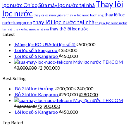
Thay lõi
lọc nước Ohido
Sửa máy lọc nước tại nhà
lọc nước
thay lõi lọc
thay lõi lọc nước giá rẻ
thay lõi lọc nước haohsing
thay lõi lọc nước tại nhà
nước kangaroo
thay lõi lọc nước uy tín
thay thế lõi lọc nước
tại nhà
thay lõi lọc nước ở hà nội
Latest
Màng lọc RO USA(lõi lọc số 4)
₫
500,000
Lõi lọc số 5 kangaroo
₫
350,000
Lõi lọc số 6 Kangaroo
₫
450,000
Máy lọc nước TEKCOM
₫
3,000,000
₫
2,900,000
Best Selling
Bô 3 lõi lọc thường
₫
300,000
₫
240,000
Bộ 3 lõi lọc Kangaroo
₫
290,000
₫
280,000
Máy lọc nước TEKCOM
₫
3,000,000
₫
2,900,000
Lõi lọc số 6 Kangaroo
₫
450,000
Top Rated