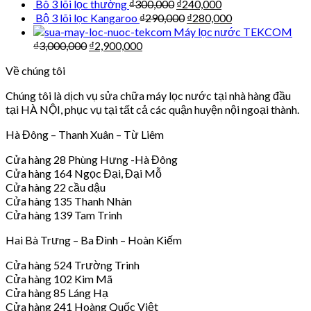
Bô 3 lõi lọc thường
₫
300,000
₫
240,000
Bộ 3 lõi lọc Kangaroo
₫
290,000
₫
280,000
Máy lọc nước TEKCOM
₫
3,000,000
₫
2,900,000
Về chúng tôi
Chúng tôi là dịch vụ sửa chữa máy lọc nước tại nhà hàng đầu
tại HÀ NỘI, phục vụ tại tất cả các quận huyện nội ngoại thành.
Hà Đông – Thanh Xuân – Từ Liêm
Cửa hàng 28 Phùng Hưng -Hà Đông
Cửa hàng 164 Ngọc Đại, Đại Mỗ
Cửa hàng 22 cầu dậu
Cửa hàng 135 Thanh Nhàn
Cửa hàng 139 Tam Trinh
Hai Bà Trưng – Ba Đình – Hoàn Kiếm
Cửa hàng 524 Trường Trinh
Cửa hàng 102 Kim Mã
Cửa hàng 85 Láng Hạ
Cửa hàng 241 Hoàng Quốc Việt