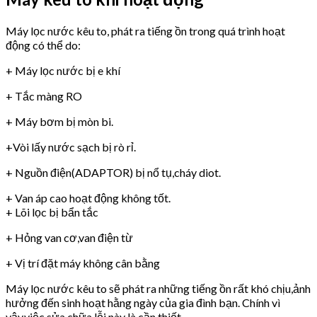
Máy lọc nước kêu to, phát ra tiếng ồn trong quá trình hoạt
động có thể do:
+ Máy lọc nước bị e khí
+ Tắc màng RO
+ Máy bơm bị mòn bi.
+Vòi lấy nước sạch bị rò rỉ.
+ Nguồn điện(ADAPTOR) bị nổ tụ,cháy diot.
+ Van áp cao hoạt động không tốt.
+ Lõi lọc bị bẩn tắc
+ Hỏng van cơ,van điện từ
+ Vị trí đặt máy không cân bằng
Máy lọc nước kêu to sẽ phát ra những tiếng ồn rất khó chịu,ảnh
hưởng đến sinh hoạt hằng ngày của gia đình bạn. Chính vì
vậy,việc sửa chữa lỗi này là cần thiết