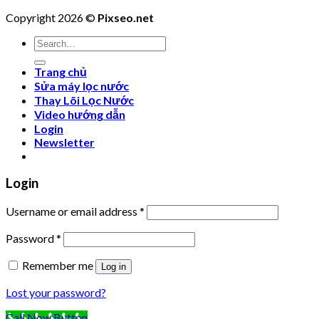
Copyright 2026 ©
Pixseo.net
Search
for:
Trang chủ
Sửa máy lọc nước
Thay Lõi Lọc Nước
Video hướng dẫn
Login
Newsletter
Login
Username or email address
*
Password
*
Remember me
Log in
Lost your password?
Call Now Button