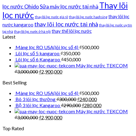
Thay lõi
lọc nước Ohido
Sửa máy lọc nước tại nhà
lọc nước
thay lõi lọc
thay lõi lọc nước giá rẻ
thay lõi lọc nước haohsing
thay lõi lọc nước tại nhà
nước kangaroo
thay lõi lọc nước uy tín
thay thế lõi lọc nước
tại nhà
thay lõi lọc nước ở hà nội
Latest
Màng lọc RO USA(lõi lọc số 4)
₫
500,000
Lõi lọc số 5 kangaroo
₫
350,000
Lõi lọc số 6 Kangaroo
₫
450,000
Máy lọc nước TEKCOM
₫
3,000,000
₫
2,900,000
Best Selling
Màng lọc RO USA(lõi lọc số 4)
₫
500,000
Bô 3 lõi lọc thường
₫
300,000
₫
240,000
Bộ 3 lõi lọc Kangaroo
₫
290,000
₫
280,000
Máy lọc nước TEKCOM
₫
3,000,000
₫
2,900,000
Top Rated