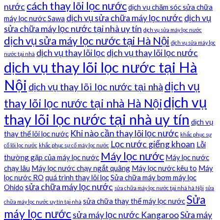
cách thay lõi lọc nước
nước
dịch vụ chăm sóc sửa chữa
dịch vụ sửa chữa máy lọc nước
dịch vụ
máy lọc nước Sawa
sửa chữa máy lọc nước tại nhà uy tín
dịch vụ sửa máy lọc nước
dịch vụ sửa máy lọc nước tại Hà Nội
dịch vụ sửa máy lọc
dịch vụ thay lõi lọc
dịch vụ thay lõi lọc nước
nước tại nhà
dịch vụ thay lõi lọc nước tại Hà
Nội
dịch vụ
dịch vụ thay lõi lọc nước tại nhà
dịch vụ
thay lõi lọc nước tại nhà Hà Nội
thay lõi lọc nước tại nhà uy tín
dịch vụ
Khi nào cần thay lõi lọc nước
thay thế lõi lọc nước
khắc phục sự
Lọc nước giếng khoan
Lỗi
cố lõi lọc nước
khắc phục sự cố máy lọc nước
Máy lọc nước
thường gặp của máy lọc nước
Máy lọc nước
chạy lâu
Máy lọc nước chạy ngắt quãng
Máy lọc nước kêu to
Máy
lọc nước RO
quá trình thay lõi lọc
Sửa chữa máy bơm máy lọc
sửa chữa máy lọc nước
Ohido
sửa chữa máy lọc nước tại nhà hà Nội
sửa
Sửa
sửa chữa thay thế máy lọc nước
chữa máy lọc nước uy tín tại nhà
máy lọc nước
sửa máy lọc nước Kangaroo
Sửa máy