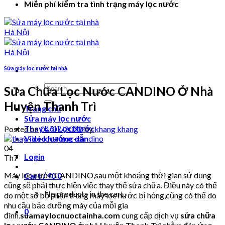
Miễn phí kiểm tra tình trạng máy lọc nước
Sửa máy lọc nước tại nhà
Search
Sửa Chữa Lọc Nước CANDINO Ở Nhà
for:
Huyện Thanh Trì
Trang chủ
Sửa máy lọc nước
Thay Lõi Lọc Nước
Posted on
04/07/2022
by
khang khang
Video hướng dẫn
04
Login
Th7
Máy lọc nước CANDINO,sau một khoảng thời gian sử dụng
Cart /
₫
0
0
cũng sẽ phải thực hiện việc thay thế sửa chữa. Điều này có thể
No products in the cart.
do một số bộ phận trong máy lọc nước bị hỏng,cũng có thể do
nhu cầu bảo dưỡng máy của mỗi gia
0
đình.
suamaylocnuoctainha.com
cung cấp dịch vụ
sửa chữa