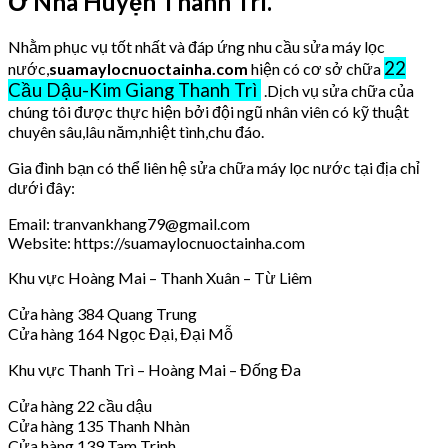
Ở Nhà Huyện Thanh Trì.
Nhằm phục vụ tốt nhất và đáp ứng nhu cầu sửa máy lọc
22
nước,
suamaylocnuoctainha.com
hiện có cơ sở chữa
Cầu Dậu-Kim Giang Thanh Trì
.Dịch vụ sửa chữa của
chúng tôi được thực hiện bởi đội ngũ nhân viên có kỹ thuật
chuyên sâu,lâu năm,nhiệt tình,chu đáo.
Gia đình bạn có thể liên hệ sửa chữa máy lọc nước tại địa chỉ
dưới đây:
Email: tranvankhang79@gmail.com
Website: https://suamaylocnuoctainha.com
Khu vực Hoàng Mai – Thanh Xuân – Từ Liêm
Cửa hàng 384 Quang Trung
Cửa hàng 164 Ngọc Đại, Đại Mỗ
Khu vực Thanh Trì – Hoàng Mai – Đống Đa
Cửa hàng 22 cầu dậu
Cửa hàng 135 Thanh Nhàn
Cửa hàng 139 Tam Trinh