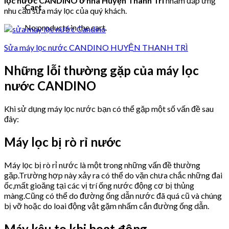
lọc nước CANDINO ở nhà Huyện Thanh Trì
nhằm đáp ứng
Cart
nhu cầu sửa máy lọc của quý khách.
No products in the cart.
Sửa máy lọc nước CANDINO HUYỆN THANH TRÌ
Những lỗi thường gặp của máy lọc
nước CANDINO
Khi sử dụng máy lọc nước bạn có thể gặp một số vấn đề sau
đây:
Máy lọc bị rò rỉ nước
Máy lọc bị rò rỉ nước là một trong những vấn đề thường
gặp.Trường hợp này xảy ra có thể do vặn chưa chắc những đai
ốc,mất gioăng tại các vị trí ống nước động cơ bị thủng
màng.Cũng có thể do đường ống dẫn nước đã quá cũ và chúng
bị vỡ hoặc do loai động vật gặm nhấm cắn đường ống dẫn.
Máy kêu to khi hoạt động