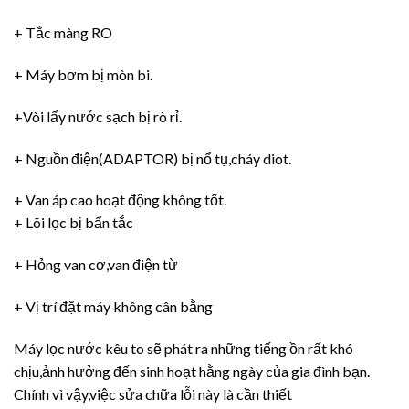
+ Tắc màng RO
+ Máy bơm bị mòn bi.
+Vòi lấy nước sạch bị rò rỉ.
+ Nguồn điện(ADAPTOR) bị nổ tụ,cháy diot.
+ Van áp cao hoạt động không tốt.
+ Lõi lọc bị bẩn tắc
+ Hỏng van cơ,van điện từ
+ Vị trí đặt máy không cân bằng
Máy lọc nước kêu to sẽ phát ra những tiếng ồn rất khó
chịu,ảnh hưởng đến sinh hoạt hằng ngày của gia đình bạn.
Chính vì vậy,việc sửa chữa lỗi này là cần thiết