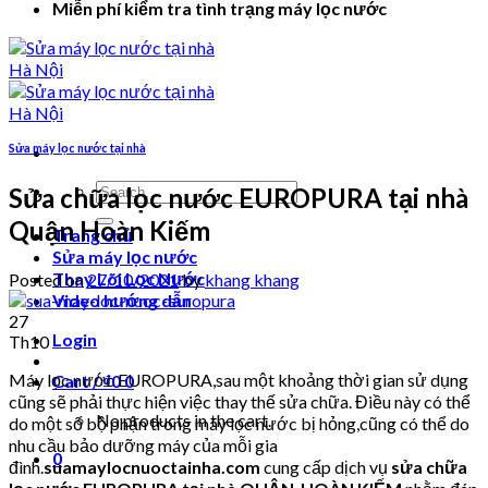
Miễn phí kiểm tra tình trạng máy lọc nước
Sửa máy lọc nước tại nhà
Search
Sửa chữa lọc nước EUROPURA tại nhà
for:
Quận Hoàn Kiếm
Trang chủ
Sửa máy lọc nước
Thay Lõi Lọc Nước
Posted on
27/10/2021
by
khang khang
Video hướng dẫn
27
Login
Th10
Máy lọc nước EUROPURA,sau một khoảng thời gian sử dụng
Cart /
₫
0
0
cũng sẽ phải thực hiện việc thay thế sửa chữa. Điều này có thể
No products in the cart.
do một số bộ phận trong máy lọc nước bị hỏng,cũng có thể do
nhu cầu bảo dưỡng máy của mỗi gia
0
đình.
suamaylocnuoctainha.com
cung cấp dịch vụ
sửa chữa