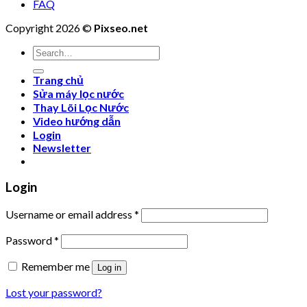
FAQ
Copyright 2026 ©
Pixseo.net
Search
for:
Trang chủ
Sửa máy lọc nước
Thay Lõi Lọc Nước
Video hướng dẫn
Login
Newsletter
Login
Username or email address
*
Password
*
Remember me
Log in
Lost your password?