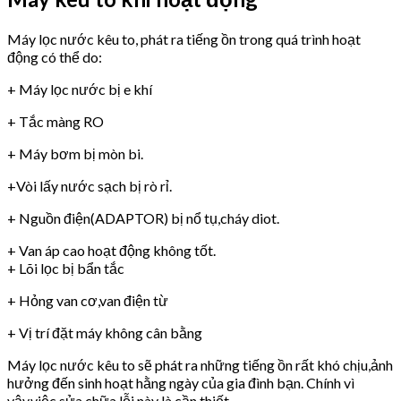
Máy lọc nước kêu to, phát ra tiếng ồn trong quá trình hoạt
động có thể do:
+ Máy lọc nước bị e khí
+ Tắc màng RO
+ Máy bơm bị mòn bi.
+Vòi lấy nước sạch bị rò rỉ.
+ Nguồn điện(ADAPTOR) bị nổ tụ,cháy diot.
+ Van áp cao hoạt động không tốt.
+ Lõi lọc bị bẩn tắc
+ Hỏng van cơ,van điện từ
+ Vị trí đặt máy không cân bằng
Máy lọc nước kêu to sẽ phát ra những tiếng ồn rất khó chịu,ảnh
hưởng đến sinh hoạt hằng ngày của gia đình bạn. Chính vì
vậy,việc sửa chữa lỗi này là cần thiết