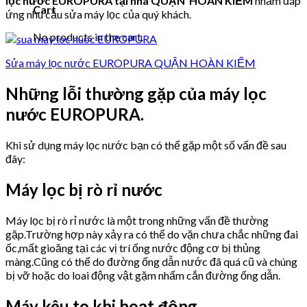
lọc nước EUROPURA tại nhà QUẬN HOÀN KIẾM
nhằm đáp
Cart
ứng nhu cầu sửa máy lọc của quý khách.
No products in the cart.
Sửa máy lọc nước EUROPURA QUẬN HOÀN KIẾM
Những lỗi thường gặp của máy lọc
nước EUROPURA.
Khi sử dụng máy lọc nước bạn có thể gặp một số vấn đề sau
đây:
Máy lọc bị rò rỉ nước
Máy lọc bị rò rỉ nước là một trong những vấn đề thường
gặp.Trường hợp này xảy ra có thể do vặn chưa chắc những đai
ốc,mất gioăng tại các vị trí ống nước động cơ bị thủng
màng.Cũng có thể do đường ống dẫn nước đã quá cũ và chúng
bị vỡ hoặc do loai động vật gặm nhấm cắn đường ống dẫn.
Máy kêu to khi hoạt động