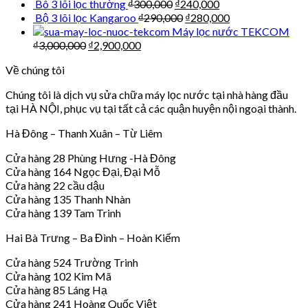
Bô 3 lõi lọc thường
₫
300,000
₫
240,000
Bộ 3 lõi lọc Kangaroo
₫
290,000
₫
280,000
Máy lọc nước TEKCOM
₫
3,000,000
₫
2,900,000
Về chúng tôi
Chúng tôi là dịch vụ sửa chữa máy lọc nước tại nhà hàng đầu
tại HÀ NỘI, phục vụ tại tất cả các quận huyện nội ngoại thành.
Hà Đông – Thanh Xuân – Từ Liêm
Cửa hàng 28 Phùng Hưng -Hà Đông
Cửa hàng 164 Ngọc Đại, Đại Mỗ
Cửa hàng 22 cầu dậu
Cửa hàng 135 Thanh Nhàn
Cửa hàng 139 Tam Trinh
Hai Bà Trưng – Ba Đình – Hoàn Kiếm
Cửa hàng 524 Trường Trinh
Cửa hàng 102 Kim Mã
Cửa hàng 85 Láng Hạ
Cửa hàng 241 Hoàng Quốc Việt