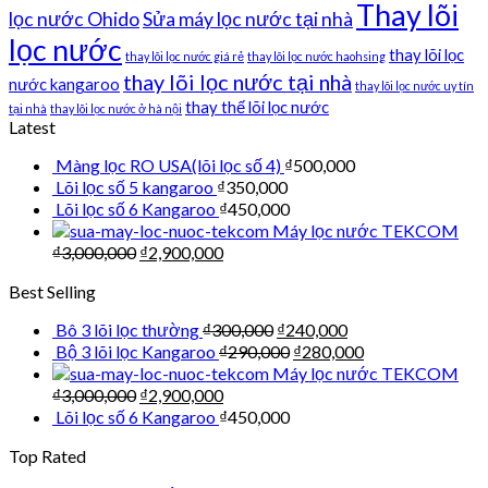
Thay lõi
lọc nước Ohido
Sửa máy lọc nước tại nhà
lọc nước
thay lõi lọc
thay lõi lọc nước giá rẻ
thay lõi lọc nước haohsing
thay lõi lọc nước tại nhà
nước kangaroo
thay lõi lọc nước uy tín
thay thế lõi lọc nước
tại nhà
thay lõi lọc nước ở hà nội
Latest
Màng lọc RO USA(lõi lọc số 4)
₫
500,000
Lõi lọc số 5 kangaroo
₫
350,000
Lõi lọc số 6 Kangaroo
₫
450,000
Máy lọc nước TEKCOM
₫
3,000,000
₫
2,900,000
Best Selling
Bô 3 lõi lọc thường
₫
300,000
₫
240,000
Bộ 3 lõi lọc Kangaroo
₫
290,000
₫
280,000
Máy lọc nước TEKCOM
₫
3,000,000
₫
2,900,000
Lõi lọc số 6 Kangaroo
₫
450,000
Top Rated