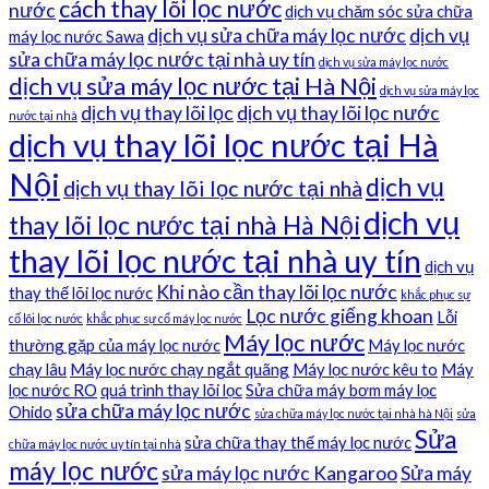
cách thay lõi lọc nước
nước
dịch vụ chăm sóc sửa chữa
dịch vụ sửa chữa máy lọc nước
dịch vụ
máy lọc nước Sawa
sửa chữa máy lọc nước tại nhà uy tín
dịch vụ sửa máy lọc nước
dịch vụ sửa máy lọc nước tại Hà Nội
dịch vụ sửa máy lọc
dịch vụ thay lõi lọc
dịch vụ thay lõi lọc nước
nước tại nhà
dịch vụ thay lõi lọc nước tại Hà
Nội
dịch vụ
dịch vụ thay lõi lọc nước tại nhà
dịch vụ
thay lõi lọc nước tại nhà Hà Nội
thay lõi lọc nước tại nhà uy tín
dịch vụ
Khi nào cần thay lõi lọc nước
thay thế lõi lọc nước
khắc phục sự
Lọc nước giếng khoan
Lỗi
cố lõi lọc nước
khắc phục sự cố máy lọc nước
Máy lọc nước
thường gặp của máy lọc nước
Máy lọc nước
chạy lâu
Máy lọc nước chạy ngắt quãng
Máy lọc nước kêu to
Máy
lọc nước RO
quá trình thay lõi lọc
Sửa chữa máy bơm máy lọc
sửa chữa máy lọc nước
Ohido
sửa chữa máy lọc nước tại nhà hà Nội
sửa
Sửa
sửa chữa thay thế máy lọc nước
chữa máy lọc nước uy tín tại nhà
máy lọc nước
sửa máy lọc nước Kangaroo
Sửa máy