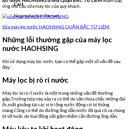
lọc nước HAOHSING ở nhà Quận BẮC TỪ LIÊM
nhằm đáp
Cart
ứng nhu cầu sửa máy lọc của quý khách .
No products in the cart.
Sửa máy lọc nước HAOHSING QUẬN BẮC TỪ LIÊM
Những lỗi thường gặp của máy lọc
nước HAOHSING
Khi sử dụng máy lọc nước bạn có thể gặp một số vấn đề sau
đây:
Máy lọc bị rò rỉ nước
Máy lọc bị rò rỉ nước là một trong những vấn đề thường
gặp.Trường hợp này xảy ra có thể do vặn chưa chắc những đai
ốc,mất gioăng tại các vị trí ống nước động cơ bị thủng
màng.Cũng có thể do đường ống dẫn nước đã quá cũ và chúng
bị vỡ hoặc do loai động vật gặm nhấm cắn đường ống dẫn.
Máy kêu to khi hoạt động