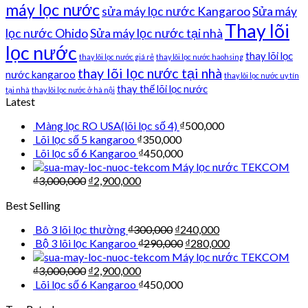
máy lọc nước
sửa máy lọc nước Kangaroo
Sửa máy
Thay lõi
lọc nước Ohido
Sửa máy lọc nước tại nhà
lọc nước
thay lõi lọc
thay lõi lọc nước giá rẻ
thay lõi lọc nước haohsing
thay lõi lọc nước tại nhà
nước kangaroo
thay lõi lọc nước uy tín
thay thế lõi lọc nước
tại nhà
thay lõi lọc nước ở hà nội
Latest
Màng lọc RO USA(lõi lọc số 4)
₫
500,000
Lõi lọc số 5 kangaroo
₫
350,000
Lõi lọc số 6 Kangaroo
₫
450,000
Máy lọc nước TEKCOM
₫
3,000,000
₫
2,900,000
Best Selling
Bô 3 lõi lọc thường
₫
300,000
₫
240,000
Bộ 3 lõi lọc Kangaroo
₫
290,000
₫
280,000
Máy lọc nước TEKCOM
₫
3,000,000
₫
2,900,000
Lõi lọc số 6 Kangaroo
₫
450,000