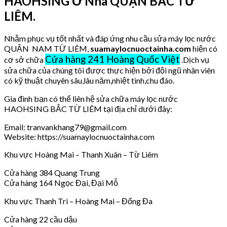
HAOHSING Ở Nhà QUẬN BẮC TỪ
LIÊM.
Nhằm phục vụ tốt nhất và đáp ứng nhu cầu sửa máy lọc nước
QUẬN NAM TỪ LIÊM,
suamaylocnuoctainha.com
hiện có
Cửa hàng 241 Hoàng Quốc Việt
cơ sở chữa
.Dịch vụ
sửa chữa của chúng tôi được thực hiện bởi đội ngũ nhân viên
có kỹ thuật chuyên sâu,lâu năm,nhiệt tình,chu đáo.
Gia đình bạn có thể liên hệ sửa chữa máy lọc nước
HAOHSING BẮC TỪ LIÊM tại địa chỉ dưới đây:
Email: tranvankhang79@gmail.com
Website: https://suamaylocnuoctainha.com
Khu vực Hoàng Mai – Thanh Xuân – Từ Liêm
Cửa hàng 384 Quang Trung
Cửa hàng 164 Ngọc Đại, Đại Mỗ
Khu vực Thanh Trì – Hoàng Mai – Đống Đa
Cửa hàng 22 cầu dậu