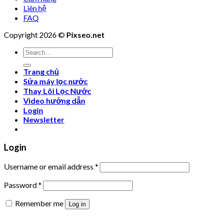
Liên hệ
FAQ
Copyright 2026 ©
Pixseo.net
Search
for:
Trang chủ
Sửa máy lọc nước
Thay Lõi Lọc Nước
Video hướng dẫn
Login
Newsletter
Login
Username or email address
*
Password
*
Remember me
Log in