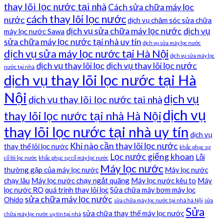
thay lõi lọc nước tại nhà
Cách sửa chữa máy lọc
cách thay lõi lọc nước
nước
dịch vụ chăm sóc sửa chữa
dịch vụ sửa chữa máy lọc nước
dịch vụ
máy lọc nước Sawa
sửa chữa máy lọc nước tại nhà uy tín
dịch vụ sửa máy lọc nước
dịch vụ sửa máy lọc nước tại Hà Nội
dịch vụ sửa máy lọc
dịch vụ thay lõi lọc
dịch vụ thay lõi lọc nước
nước tại nhà
dịch vụ thay lõi lọc nước tại Hà
Nội
dịch vụ
dịch vụ thay lõi lọc nước tại nhà
dịch vụ
thay lõi lọc nước tại nhà Hà Nội
thay lõi lọc nước tại nhà uy tín
dịch vụ
Khi nào cần thay lõi lọc nước
thay thế lõi lọc nước
khắc phục sự
Lọc nước giếng khoan
Lỗi
cố lõi lọc nước
khắc phục sự cố máy lọc nước
Máy lọc nước
thường gặp của máy lọc nước
Máy lọc nước
chạy lâu
Máy lọc nước chạy ngắt quãng
Máy lọc nước kêu to
Máy
lọc nước RO
quá trình thay lõi lọc
Sửa chữa máy bơm máy lọc
sửa chữa máy lọc nước
Ohido
sửa chữa máy lọc nước tại nhà hà Nội
sửa
Sửa
sửa chữa thay thế máy lọc nước
chữa máy lọc nước uy tín tại nhà