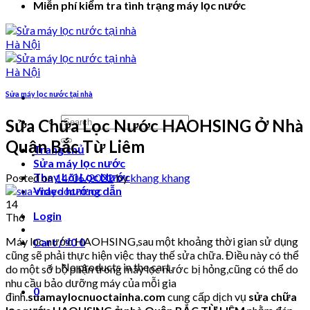
Miễn phí kiểm tra tình trạng máy lọc nước
Sửa máy lọc nước tại nhà
Search
Sửa Chữa Lọc Nước HAOHSING Ở Nhà
for:
Quận Bắc Từ Liêm
Trang chủ
Sửa máy lọc nước
Thay Lõi Lọc Nước
Posted on
14/06/2022
by
khang khang
Video hướng dẫn
14
Login
Th6
Máy lọc nước HAOHSING,sau một khoảng thời gian sử dụng
Cart /
₫
0
0
cũng sẽ phải thực hiện việc thay thế sửa chữa. Điều này có thể
No products in the cart.
do một số bộ phận trong máy lọc nước bị hỏng,cũng có thể do
nhu cầu bảo dưỡng máy của mỗi gia
0
đình.
suamaylocnuoctainha.com
cung cấp dịch vụ
sửa chữa