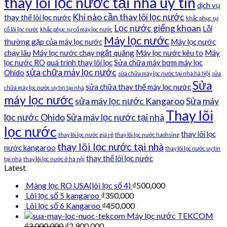
thay lõi lọc nước tại nhà uy tín
dịch vụ
Khi nào cần thay lõi lọc nước
thay thế lõi lọc nước
khắc phục sự
Lọc nước giếng khoan
Lỗi
cố lõi lọc nước
khắc phục sự cố máy lọc nước
Máy lọc nước
thường gặp của máy lọc nước
Máy lọc nước
chạy lâu
Máy lọc nước chạy ngắt quãng
Máy lọc nước kêu to
Máy
lọc nước RO
quá trình thay lõi lọc
Sửa chữa máy bơm máy lọc
sửa chữa máy lọc nước
Ohido
sửa chữa máy lọc nước tại nhà hà Nội
sửa
Sửa
sửa chữa thay thế máy lọc nước
chữa máy lọc nước uy tín tại nhà
máy lọc nước
sửa máy lọc nước Kangaroo
Sửa máy
Thay lõi
lọc nước Ohido
Sửa máy lọc nước tại nhà
lọc nước
thay lõi lọc
thay lõi lọc nước giá rẻ
thay lõi lọc nước haohsing
thay lõi lọc nước tại nhà
nước kangaroo
thay lõi lọc nước uy tín
thay thế lõi lọc nước
tại nhà
thay lõi lọc nước ở hà nội
Latest
Màng lọc RO USA(lõi lọc số 4)
₫
500,000
Lõi lọc số 5 kangaroo
₫
350,000
Lõi lọc số 6 Kangaroo
₫
450,000
Máy lọc nước TEKCOM
₫
3,000,000
₫
2,900,000