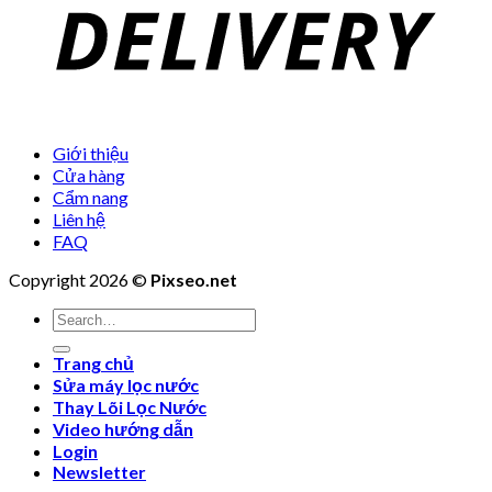
Giới thiệu
Cửa hàng
Cẩm nang
Liên hệ
FAQ
Copyright 2026 ©
Pixseo.net
Search
for:
Trang chủ
Sửa máy lọc nước
Thay Lõi Lọc Nước
Video hướng dẫn
Login
Newsletter