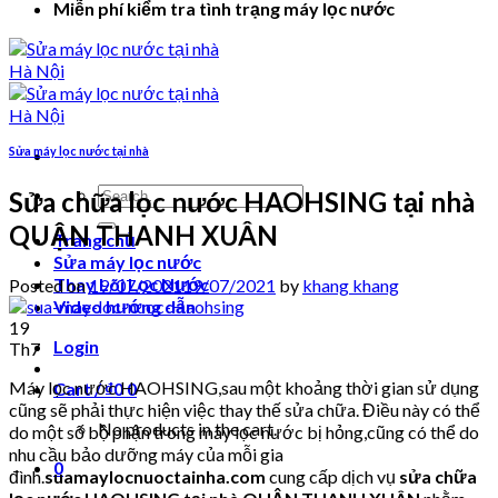
Miễn phí kiểm tra tình trạng máy lọc nước
Sửa máy lọc nước tại nhà
Search
Sửa chữa lọc nước HAOHSING tại nhà
for:
QUẬN THANH XUÂN
Trang chủ
Sửa máy lọc nước
Thay Lõi Lọc Nước
Posted on
19/07/2021
19/07/2021
by
khang khang
Video hướng dẫn
19
Login
Th7
Máy lọc nước HAOHSING,sau một khoảng thời gian sử dụng
Cart /
₫
0
0
cũng sẽ phải thực hiện việc thay thế sửa chữa. Điều này có thể
No products in the cart.
do một số bộ phận trong máy lọc nước bị hỏng,cũng có thể do
nhu cầu bảo dưỡng máy của mỗi gia
0
đình.
suamaylocnuoctainha.com
cung cấp dịch vụ
sửa chữa