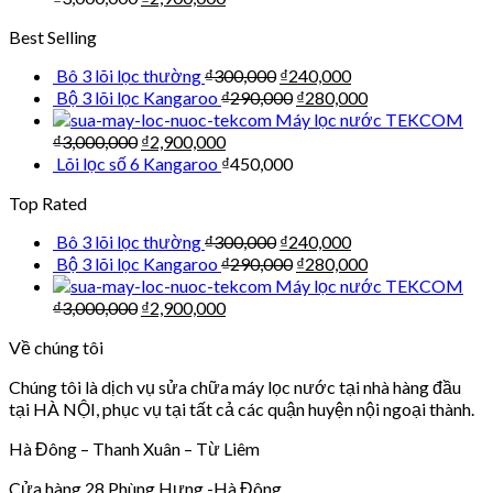
Best Selling
Bô 3 lõi lọc thường
₫
300,000
₫
240,000
Bộ 3 lõi lọc Kangaroo
₫
290,000
₫
280,000
Máy lọc nước TEKCOM
₫
3,000,000
₫
2,900,000
Lõi lọc số 6 Kangaroo
₫
450,000
Top Rated
Bô 3 lõi lọc thường
₫
300,000
₫
240,000
Bộ 3 lõi lọc Kangaroo
₫
290,000
₫
280,000
Máy lọc nước TEKCOM
₫
3,000,000
₫
2,900,000
Về chúng tôi
Chúng tôi là dịch vụ sửa chữa máy lọc nước tại nhà hàng đầu
tại HÀ NỘI, phục vụ tại tất cả các quận huyện nội ngoại thành.
Hà Đông – Thanh Xuân – Từ Liêm
Cửa hàng 28 Phùng Hưng -Hà Đông