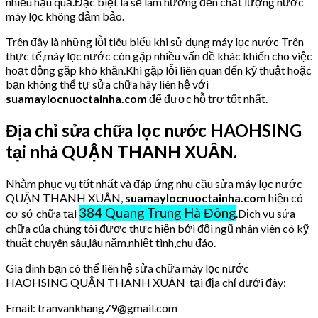
nhiều hậu quả.Đặc biệt là sẽ làm hưởng đến chất lượng nước
máy lọc không đảm bảo.
Trên đây là những lỗi tiêu biểu khi sử dụng máy lọc nước Trên
thực tế,máy lọc nước còn gặp nhiều vấn đề khác khiến cho việc
hoạt động gặp khó khăn.Khi gặp lỗi liên quan đến kỹ thuật hoặc
bạn không thể tự sửa chữa hãy liên hệ với
suamaylocnuoctainha.com
để được hỗ trợ tốt nhất.
Địa chỉ sửa chữa lọc nước HAOHSING
tại nhà QUẬN THANH XUÂN.
Nhằm phục vụ tốt nhất và đáp ứng nhu cầu sửa máy lọc nước
QUẬN THANH XUÂN,
suamaylocnuoctainha.com
hiện có
384 Quang Trung Hà Đông
cơ sở chữa tại
.Dịch vụ sửa
chữa của chúng tôi được thực hiện bởi đội ngũ nhân viên có kỹ
thuật chuyên sâu,lâu năm,nhiệt tình,chu đáo.
Gia đình bạn có thể liên hệ sửa chữa máy lọc nước
HAOHSING QUẬN THANH XUÂN tại địa chỉ dưới đây:
Email: tranvankhang79@gmail.com