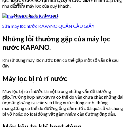
lọc nước KAPANO tại nhà QUẬN CẦU GIẤY
nhằm đáp ứng
Cart
nhu cầu sửa máy lọc của quý khách .
No products in the cart.
Sửa máy lọc nước KAPANO QUẬN CẦU GIẤY
Những lỗi thường gặp của máy lọc
nước KAPANO.
Khi sử dụng máy lọc nước bạn có thể gặp một số vấn đề sau
đây:
Máy lọc bị rò rỉ nước
Máy lọc bị rò rỉ nước là một trong những vấn đề thường
gặp.Trường hợp này xảy ra có thể do vặn chưa chắc những đai
ốc,mất gioăng tại các vị trí ống nước động cơ bị thủng
màng.Cũng có thể do đường ống dẫn nước đã quá cũ và chúng
bị vỡ hoặc do loai động vật gặm nhấm cắn đường ống dẫn.
Máy kêu to khi hoạt động