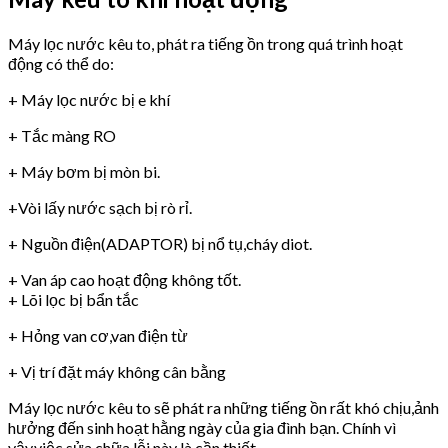
Máy lọc nước kêu to, phát ra tiếng ồn trong quá trình hoạt
động có thể do:
+ Máy lọc nước bị e khí
+ Tắc màng RO
+ Máy bơm bị mòn bi.
+Vòi lấy nước sạch bị rò rỉ.
+ Nguồn điện(ADAPTOR) bị nổ tụ,cháy diot.
+ Van áp cao hoạt động không tốt.
+ Lõi lọc bị bẩn tắc
+ Hỏng van cơ,van điện từ
+ Vị trí đặt máy không cân bằng
Máy lọc nước kêu to sẽ phát ra những tiếng ồn rất khó chịu,ảnh
hưởng đến sinh hoạt hằng ngày của gia đình bạn. Chính vì
vậy,việc sửa chữa lỗi này là cần thiết