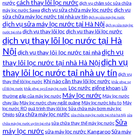
cách thay lõi lọc nước
nước
dịch vụ chăm sóc sửa chữa
dịch vụ sửa chữa máy lọc nước
dịch vụ
máy lọc nước Sawa
sửa chữa máy lọc nước tại nhà uy tín
dịch vụ sửa máy lọc nước
dịch vụ sửa máy lọc nước tại Hà Nội
dịch vụ sửa máy lọc
dịch vụ thay lõi lọc
dịch vụ thay lõi lọc nước
nước tại nhà
dịch vụ thay lõi lọc nước tại Hà
Nội
dịch vụ
dịch vụ thay lõi lọc nước tại nhà
dịch vụ
thay lõi lọc nước tại nhà Hà Nội
thay lõi lọc nước tại nhà uy tín
dịch vụ
Khi nào cần thay lõi lọc nước
thay thế lõi lọc nước
khắc phục sự
Lọc nước giếng khoan
Lỗi
cố lõi lọc nước
khắc phục sự cố máy lọc nước
Máy lọc nước
thường gặp của máy lọc nước
Máy lọc nước
chạy lâu
Máy lọc nước chạy ngắt quãng
Máy lọc nước kêu to
Máy
lọc nước RO
quá trình thay lõi lọc
Sửa chữa máy bơm máy lọc
sửa chữa máy lọc nước
Ohido
sửa chữa máy lọc nước tại nhà hà Nội
sửa
Sửa
sửa chữa thay thế máy lọc nước
chữa máy lọc nước uy tín tại nhà
máy lọc nước
sửa máy lọc nước Kangaroo
Sửa máy