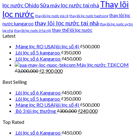
Thay lõi
lọc nước Ohido
Sửa máy lọc nước tại nhà
lọc nước
thay lõi lọc
thay lõi lọc nước giá rẻ
thay lõi lọc nước haohsing
thay lõi lọc nước tại nhà
nước kangaroo
thay lõi lọc nước uy tín
thay thế lõi lọc nước
tại nhà
thay lõi lọc nước ở hà nội
Latest
Màng lọc RO USA(lõi lọc số 4)
₫
500,000
Lõi lọc số 5 kangaroo
₫
350,000
Lõi lọc số 6 Kangaroo
₫
450,000
Máy lọc nước TEKCOM
₫
3,000,000
₫
2,900,000
Best Selling
Lõi lọc số 6 Kangaroo
₫
450,000
Lõi lọc số 5 kangaroo
₫
350,000
Màng lọc RO USA(lõi lọc số 4)
₫
500,000
Bô 3 lõi lọc thường
₫
300,000
₫
240,000
Top Rated
Lõi lọc số 6 Kangaroo
₫
450,000