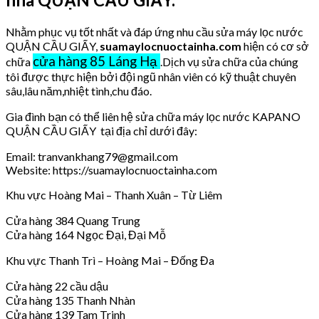
Nhằm phục vụ tốt nhất và đáp ứng nhu cầu sửa máy lọc nước
QUẬN CẦU GIẤY,
suamaylocnuoctainha.com
hiện có cơ sở
cửa hàng 85 Láng Hạ
chữa
.Dịch vụ sửa chữa của chúng
tôi được thực hiện bởi đội ngũ nhân viên có kỹ thuật chuyên
sâu,lâu năm,nhiệt tình,chu đáo.
Gia đình bạn có thể liên hệ sửa chữa máy lọc nước KAPANO
QUẬN CẦU GIẤY tại địa chỉ dưới đây:
Email: tranvankhang79@gmail.com
Website: https://suamaylocnuoctainha.com
Khu vực Hoàng Mai – Thanh Xuân – Từ Liêm
Cửa hàng 384 Quang Trung
Cửa hàng 164 Ngọc Đại, Đại Mỗ
Khu vực Thanh Trì – Hoàng Mai – Đống Đa
Cửa hàng 22 cầu dậu
Cửa hàng 135 Thanh Nhàn
Cửa hàng 139 Tam Trinh