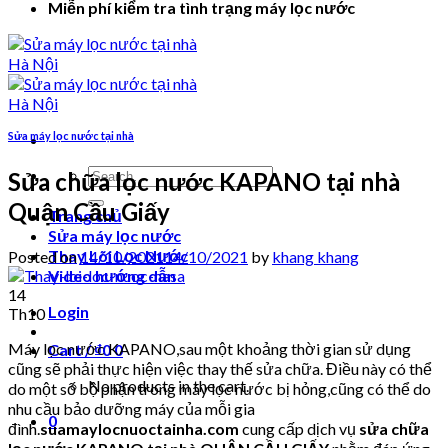
Miễn phí kiểm tra tình trạng máy lọc nước
Sửa máy lọc nước tại nhà
Search
Sửa chữa lọc nước KAPANO tại nhà
for:
Quận Cầu Giấy
Trang chủ
Sửa máy lọc nước
Thay Lõi Lọc Nước
Posted on
14/10/2021
14/10/2021
by
khang khang
Video hướng dẫn
14
Login
Th10
Máy lọc nước KAPANO,sau một khoảng thời gian sử dụng
Cart /
₫
0
0
cũng sẽ phải thực hiện việc thay thế sửa chữa. Điều này có thể
No products in the cart.
do một số bộ phận trong máy lọc nước bị hỏng,cũng có thể do
nhu cầu bảo dưỡng máy của mỗi gia
0
đình.
suamaylocnuoctainha.com
cung cấp dịch vụ
sửa chữa