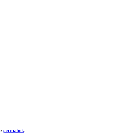
he
permalink
.