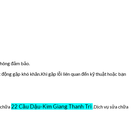
 không đảm bảo.
t động gặp khó khăn.Khi gặp lỗi liên quan đến kỹ thuật hoặc bạn
22 Cầu Dậu-Kim Giang Thanh Trì
ở chữa
.Dịch vụ sửa chữa