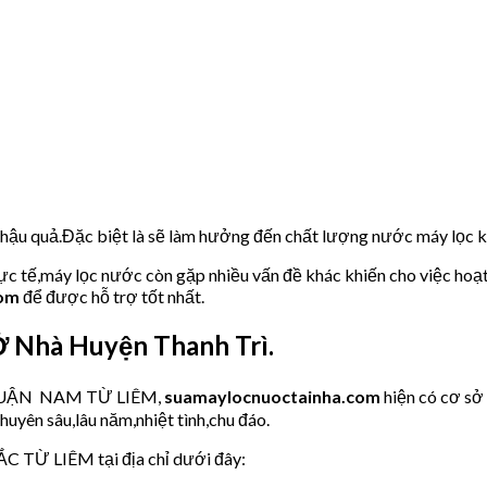
u hậu quả.Đặc biệt là sẽ làm hưởng đến chất lượng nước máy lọc
hực tế,máy lọc nước còn gặp nhiều vấn đề khác khiến cho việc hoạ
com
để được hỗ trợ tốt nhất.
 Nhà Huyện Thanh Trì.
ớc QUẬN NAM TỪ LIÊM,
suamaylocnuoctainha.com
hiện có cơ s
huyên sâu,lâu năm,nhiệt tình,chu đáo.
C TỪ LIÊM tại địa chỉ dưới đây: