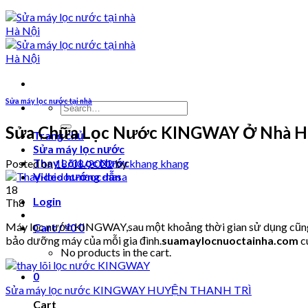
Sửa máy lọc nước tại nhà
Search
for:
Sửa Chữa Lọc Nước KINGWAY Ở Nhà Hu
Trang chủ
Sửa máy lọc nước
Thay Lõi Lọc Nước
Posted on
18/08/2022
by
khang khang
Video hướng dẫn
18
Login
Th8
Máy lọc nước KINGWAY,sau một khoảng thời gian sử dụng cũng sẽ
Cart /
₫
0
0
bảo dưỡng máy của mỗi gia đình.
suamaylocnuoctainha.com
c
No products in the cart.
0
Sửa máy lọc nước KINGWAY HUYỆN THANH TRÌ
Cart