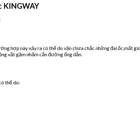
ớc KINGWAY
:
ờng hợp này xảy ra có thể do vặn chưa chắc những đai ốc,mất gio
động vật gặm nhấm cắn đường ống dẫn.
có thể do: