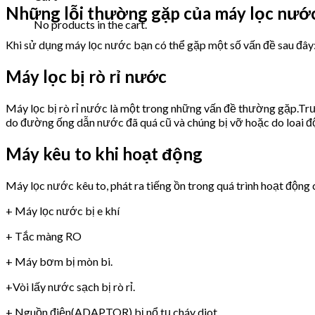
Những lỗi thường gặp của máy lọc nư
No products in the cart.
Khi sử dụng máy lọc nước bạn có thể gặp một số vấn đề sau đây
Máy lọc bị rò rỉ nước
Máy lọc bị rò rỉ nước là một trong những vấn đề thường gặp.Trư
do đường ống dẫn nước đã quá cũ và chúng bị vỡ hoặc do loai 
Máy kêu to khi hoạt động
Máy lọc nước kêu to, phát ra tiếng ồn trong quá trình hoạt động 
+ Máy lọc nước bị e khí
+ Tắc màng RO
+ Máy bơm bị mòn bi.
+Vòi lấy nước sạch bị rò rỉ.
+ Nguồn điện(ADAPTOR) bị nổ tụ,cháy diot.