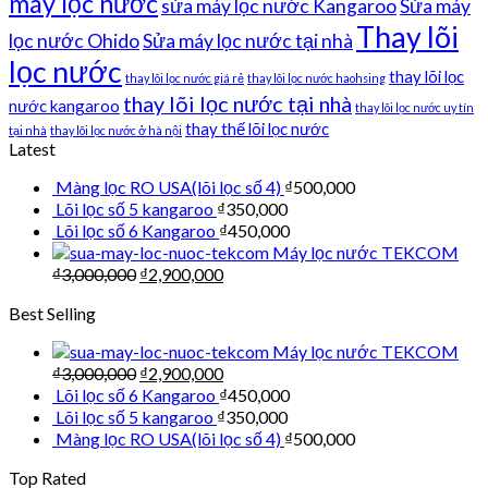
máy lọc nước
sửa máy lọc nước Kangaroo
Sửa máy
Thay lõi
lọc nước Ohido
Sửa máy lọc nước tại nhà
lọc nước
thay lõi lọc
thay lõi lọc nước giá rẻ
thay lõi lọc nước haohsing
thay lõi lọc nước tại nhà
nước kangaroo
thay lõi lọc nước uy tín
thay thế lõi lọc nước
tại nhà
thay lõi lọc nước ở hà nội
Latest
Màng lọc RO USA(lõi lọc số 4)
₫
500,000
Lõi lọc số 5 kangaroo
₫
350,000
Lõi lọc số 6 Kangaroo
₫
450,000
Máy lọc nước TEKCOM
₫
3,000,000
₫
2,900,000
Best Selling
Máy lọc nước TEKCOM
₫
3,000,000
₫
2,900,000
Lõi lọc số 6 Kangaroo
₫
450,000
Lõi lọc số 5 kangaroo
₫
350,000
Màng lọc RO USA(lõi lọc số 4)
₫
500,000
Top Rated