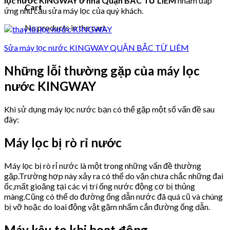
lọc nước KINGWAY ở nhà Quận BẮC TỪ LIÊM
nhằm đáp
Cart
ứng nhu cầu sửa máy lọc của quý khách.
No products in the cart.
Sửa máy lọc nước KINGWAY QUẬN BẮC TỪ LIÊM
Những lỗi thường gặp của máy lọc
nước KINGWAY
Khi sử dụng máy lọc nước bạn có thể gặp một số vấn đề sau
đây:
Máy lọc bị rò rỉ nước
Máy lọc bị rò rỉ nước là một trong những vấn đề thường
gặp.Trường hợp này xảy ra có thể do vặn chưa chắc những đai
ốc,mất gioăng tại các vị trí ống nước động cơ bị thủng
màng.Cũng có thể do đường ống dẫn nước đã quá cũ và chúng
bị vỡ hoặc do loai động vật gặm nhấm cắn đường ống dẫn.
Máy kêu to khi hoạt động