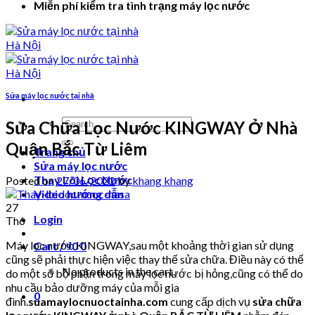
Miễn phí kiểm tra tình trạng máy lọc nước
Sửa máy lọc nước tại nhà
Search
Sửa Chữa Lọc Nước KINGWAY Ở Nhà
for:
Quận Bắc Từ Liêm
Trang chủ
Sửa máy lọc nước
Thay Lõi Lọc Nước
Posted on
27/06/2022
by
khang khang
Video hướng dẫn
27
Login
Th6
Máy lọc nước KINGWAY,sau một khoảng thời gian sử dụng
Cart /
₫
0
0
cũng sẽ phải thực hiện việc thay thế sửa chữa. Điều này có thể
No products in the cart.
do một số bộ phận trong máy lọc nước bị hỏng,cũng có thể do
nhu cầu bảo dưỡng máy của mỗi gia
0
đình.
suamaylocnuoctainha.com
cung cấp dịch vụ
sửa chữa