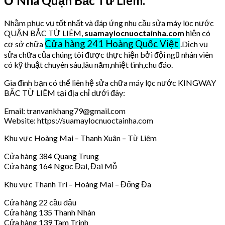
Ở Nhà Quận Bắc Từ Liêm.
Nhằm phục vụ tốt nhất và đáp ứng nhu cầu sửa máy lọc nước
QUẬN BẮC TỪ LIÊM,
suamaylocnuoctainha.com
hiện có
Cửa hàng 241 Hoàng Quốc Việt
cơ sở chữa
.Dịch vụ
sửa chữa của chúng tôi được thực hiện bởi đội ngũ nhân viên
có kỹ thuật chuyên sâu,lâu năm,nhiệt tình,chu đáo.
Gia đình bạn có thể liên hệ sửa chữa máy lọc nước KINGWAY
BẮC TỪ LIÊM tại địa chỉ dưới đây:
Email: tranvankhang79@gmail.com
Website: https://suamaylocnuoctainha.com
Khu vực Hoàng Mai – Thanh Xuân – Từ Liêm
Cửa hàng 384 Quang Trung
Cửa hàng 164 Ngọc Đại, Đại Mỗ
Khu vực Thanh Trì – Hoàng Mai – Đống Đa
Cửa hàng 22 cầu dậu
Cửa hàng 135 Thanh Nhàn
Cửa hàng 139 Tam Trinh