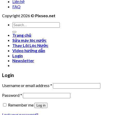
Liên hệ
FAQ
Copyright 2026 ©
Pixseo.net
Search
for:
Trang chủ
Sửa máy lọc nước
Thay Lõi Lọc Nước
Video hướng dẫn
Login
Newsletter
Login
Username or email address
*
Password
*
Remember me
Log in
Lost your password?