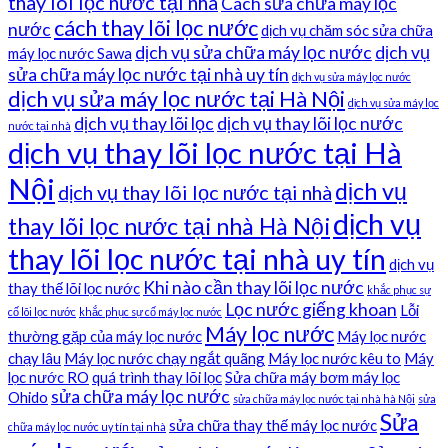
thay lõi lọc nước tại nhà
Cách sửa chữa máy lọc
cách thay lõi lọc nước
nước
dịch vụ chăm sóc sửa chữa
dịch vụ sửa chữa máy lọc nước
dịch vụ
máy lọc nước Sawa
sửa chữa máy lọc nước tại nhà uy tín
dịch vụ sửa máy lọc nước
dịch vụ sửa máy lọc nước tại Hà Nội
dịch vụ sửa máy lọc
dịch vụ thay lõi lọc
dịch vụ thay lõi lọc nước
nước tại nhà
dịch vụ thay lõi lọc nước tại Hà
Nội
dịch vụ
dịch vụ thay lõi lọc nước tại nhà
dịch vụ
thay lõi lọc nước tại nhà Hà Nội
thay lõi lọc nước tại nhà uy tín
dịch vụ
Khi nào cần thay lõi lọc nước
thay thế lõi lọc nước
khắc phục sự
Lọc nước giếng khoan
Lỗi
cố lõi lọc nước
khắc phục sự cố máy lọc nước
Máy lọc nước
thường gặp của máy lọc nước
Máy lọc nước
chạy lâu
Máy lọc nước chạy ngắt quãng
Máy lọc nước kêu to
Máy
lọc nước RO
quá trình thay lõi lọc
Sửa chữa máy bơm máy lọc
sửa chữa máy lọc nước
Ohido
sửa chữa máy lọc nước tại nhà hà Nội
sửa
Sửa
sửa chữa thay thế máy lọc nước
chữa máy lọc nước uy tín tại nhà