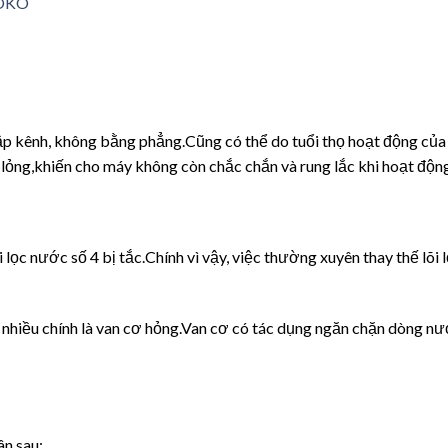
 cập kênh, không bằng phẳng.Cũng có thể do tuổi thọ hoạt động của
ị lỏng,khiến cho máy không còn chắc chắn và rung lắc khi hoạt độn
 lọc nước số 4 bị tắc.Chính vì vậy, việc thường xuyên thay thế lõi 
nhiều chính là van cơ hỏng.Van cơ có tác dụng ngăn chặn dòng n
n sau: