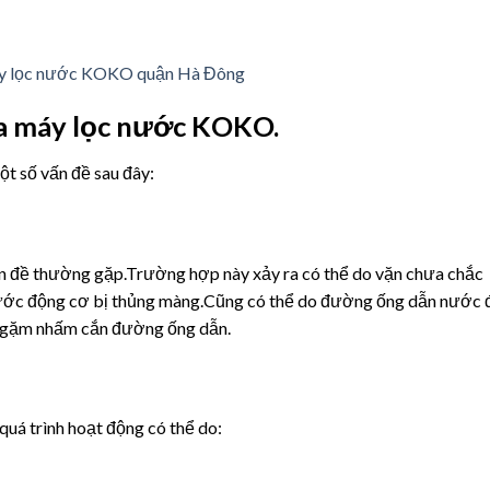
y lọc nước KOKO quận Hà Đông
a máy lọc nước KOKO.
t số vấn đề sau đây:
ấn đề thường gặp.Trường hợp này xảy ra có thể do vặn chưa chắc
g nước động cơ bị thủng màng.Cũng có thể do đường ống dẫn nước 
ật gặm nhấm cắn đường ống dẫn.
quá trình hoạt động có thể do: