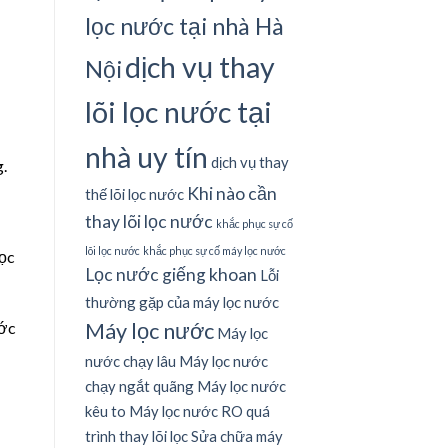
lọc nước tại nhà Hà
dịch vụ thay
Nội
lõi lọc nước tại
nhà uy tín
dịch vụ thay
g.
Khi nào cần
thế lõi lọc nước
thay lõi lọc nước
khắc phục sự cố
lõi lọc nước
khắc phục sự cố máy lọc nước
lọc
Lọc nước giếng khoan
Lỗi
thường gặp của máy lọc nước
Máy lọc nước
ước
Máy lọc
nước chạy lâu
Máy lọc nước
chạy ngắt quãng
Máy lọc nước
kêu to
Máy lọc nước RO
quá
trình thay lõi lọc
Sửa chữa máy