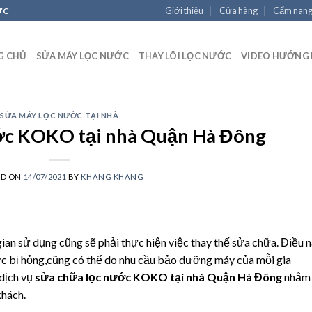
Giới thiệu
Cửa hàng
Cẩm nan
ỚC
G CHỦ
SỬA MÁY LỌC NƯỚC
THAY LÕI LỌC NƯỚC
VIDEO HƯỚNG
SỬA MÁY LỌC NƯỚC TẠI NHÀ
ớc KOKO tại nhà Quận Hà Đông
ED ON
14/07/2021
BY
KHANG KHANG
n sử dụng cũng sẽ phải thực hiện việc thay thế sửa chữa. Điều 
ớc bị hỏng,cũng có thể do nhu cầu bảo dưỡng máy của mỗi gia
dịch vụ
sửa chữa lọc nước KOKO tại nhà Quận Hà Đông
nhằm
khách.