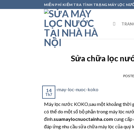
Skip
MIỄN PHÍ KIỂM TRA TÌNH TRẠNG MÁY LỌC NƯ
to
content
TRAN
Sửa chữa lọc nư
POST
14
Th7
Máy lọc nước KOKO,sau một khoảng thời gia
có thể do một số bộ phận trong máy lọc nư
đình.
suamaylocnuoctainha.com
cung cấp 
đáp ứng nhu cầu sửa chữa máy lọc của quý 