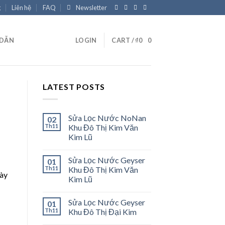
g
Liên hệ
FAQ
Newsletter
 DẪN
LOGIN
CART /
₫
0
0
LATEST POSTS
Sửa Lọc Nước NoNan
02
Th11
Khu Đô Thị Kim Văn
Kim Lũ
Sửa Lọc Nước Geyser
01
Th11
Khu Đô Thị Kim Văn
này
Kim Lũ
Sửa Lọc Nước Geyser
01
Th11
Khu Đô Thị Đại Kim