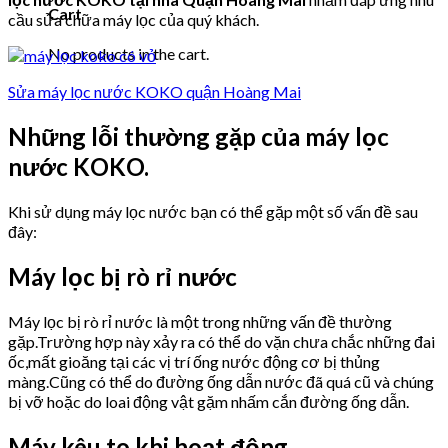
Cart
cầu sửa chữa máy lọc của quý khách.
No products in the cart.
Sửa máy lọc nước KOKO quận Hoàng Mai
Những lỗi thường gặp của máy lọc
nước KOKO.
Khi sử dụng máy lọc nước bạn có thể gặp một số vấn đề sau
đây:
Máy lọc bị rò rỉ nước
Máy lọc bị rò rỉ nước là một trong những vấn đề thường
gặp.Trường hợp này xảy ra có thể do vặn chưa chắc những đai
ốc,mất gioăng tại các vị trí ống nước động cơ bị thủng
màng.Cũng có thể do đường ống dẫn nước đã quá cũ và chúng
bị vỡ hoặc do loai động vật gặm nhấm cắn đường ống dẫn.
Máy kêu to khi hoạt động