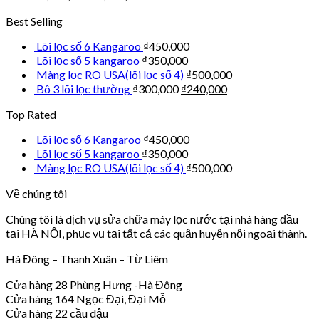
Best Selling
Lõi lọc số 6 Kangaroo
₫
450,000
Lõi lọc số 5 kangaroo
₫
350,000
Màng lọc RO USA(lõi lọc số 4)
₫
500,000
Bô 3 lõi lọc thường
₫
300,000
₫
240,000
Top Rated
Lõi lọc số 6 Kangaroo
₫
450,000
Lõi lọc số 5 kangaroo
₫
350,000
Màng lọc RO USA(lõi lọc số 4)
₫
500,000
Về chúng tôi
Chúng tôi là dịch vụ sửa chữa máy lọc nước tại nhà hàng đầu
tại HÀ NỘI, phục vụ tại tất cả các quận huyện nội ngoại thành.
Hà Đông – Thanh Xuân – Từ Liêm
Cửa hàng 28 Phùng Hưng -Hà Đông
Cửa hàng 164 Ngọc Đại, Đại Mỗ
Cửa hàng 22 cầu dậu