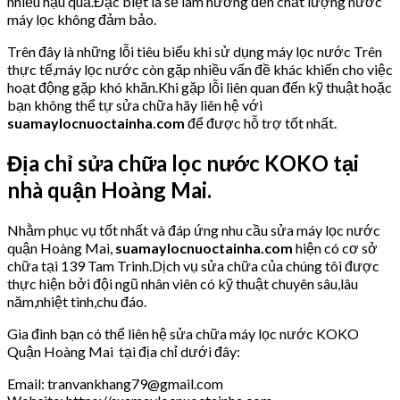
nhiều hậu quả.Đặc biệt là sẽ làm hưởng đến chất lượng nước
máy lọc không đảm bảo.
Trên đây là những lỗi tiêu biểu khi sử dụng máy lọc nước Trên
thực tế,máy lọc nước còn gặp nhiều vấn đề khác khiến cho việc
hoạt động gặp khó khăn.Khi gặp lỗi liên quan đến kỹ thuật hoặc
bạn không thể tự sửa chữa hãy liên hệ với
suamaylocnuoctainha.com
để được hỗ trợ tốt nhất.
Địa chỉ sửa chữa lọc nước KOKO tại
nhà quận Hoàng Mai.
Nhằm phục vụ tốt nhất và đáp ứng nhu cầu sửa máy lọc nước
quận Hoàng Mai,
suamaylocnuoctainha.com
hiện có cơ sở
chữa tại 139 Tam Trinh.Dịch vụ sửa chữa của chúng tôi được
thực hiện bởi đội ngũ nhân viên có kỹ thuật chuyên sâu,lâu
năm,nhiệt tình,chu đáo.
Gia đình bạn có thể liên hệ sửa chữa máy lọc nước KOKO
Quận Hoàng Mai tại địa chỉ dưới đây:
Email: tranvankhang79@gmail.com