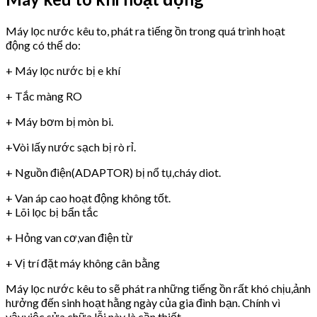
Máy lọc nước kêu to, phát ra tiếng ồn trong quá trình hoạt
động có thể do:
+ Máy lọc nước bị e khí
+ Tắc màng RO
+ Máy bơm bị mòn bi.
+Vòi lấy nước sạch bị rò rỉ.
+ Nguồn điện(ADAPTOR) bị nổ tụ,cháy diot.
+ Van áp cao hoạt động không tốt.
+ Lõi lọc bị bẩn tắc
+ Hỏng van cơ,van điện từ
+ Vị trí đặt máy không cân bằng
Máy lọc nước kêu to sẽ phát ra những tiếng ồn rất khó chịu,ảnh
hưởng đến sinh hoạt hằng ngày của gia đình bạn. Chính vì
vậy,việc sửa chữa lỗi này là cần thiết