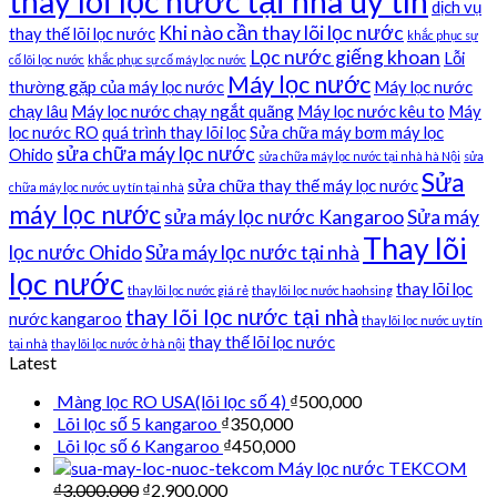
thay lõi lọc nước tại nhà uy tín
dịch vụ
Khi nào cần thay lõi lọc nước
thay thế lõi lọc nước
khắc phục sự
Lọc nước giếng khoan
Lỗi
cố lõi lọc nước
khắc phục sự cố máy lọc nước
Máy lọc nước
thường gặp của máy lọc nước
Máy lọc nước
chạy lâu
Máy lọc nước chạy ngắt quãng
Máy lọc nước kêu to
Máy
lọc nước RO
quá trình thay lõi lọc
Sửa chữa máy bơm máy lọc
sửa chữa máy lọc nước
Ohido
sửa chữa máy lọc nước tại nhà hà Nội
sửa
Sửa
sửa chữa thay thế máy lọc nước
chữa máy lọc nước uy tín tại nhà
máy lọc nước
sửa máy lọc nước Kangaroo
Sửa máy
Thay lõi
lọc nước Ohido
Sửa máy lọc nước tại nhà
lọc nước
thay lõi lọc
thay lõi lọc nước giá rẻ
thay lõi lọc nước haohsing
thay lõi lọc nước tại nhà
nước kangaroo
thay lõi lọc nước uy tín
thay thế lõi lọc nước
tại nhà
thay lõi lọc nước ở hà nội
Latest
Màng lọc RO USA(lõi lọc số 4)
₫
500,000
Lõi lọc số 5 kangaroo
₫
350,000
Lõi lọc số 6 Kangaroo
₫
450,000
Máy lọc nước TEKCOM
₫
3,000,000
₫
2,900,000