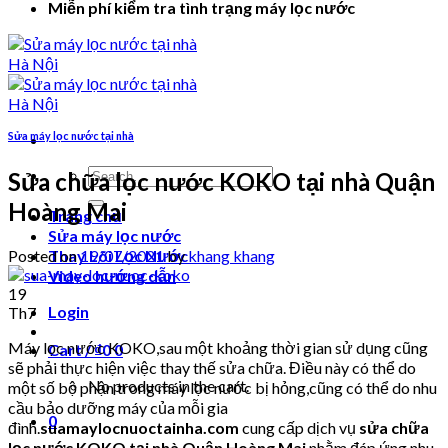
Miễn phí kiểm tra tình trạng máy lọc nước
Sửa máy lọc nước tại nhà
Search
Sửa chữa lọc nước KOKO tại nhà Quận
for:
Hoàng Mai
Trang chủ
Sửa máy lọc nước
Posted on
19/07/2021
by
khang khang
Thay Lõi Lọc Nước
Video hướng dẫn
19
Login
Th7
Máy lọc nước KOKO,sau một khoảng thời gian sử dụng cũng
Cart /
₫
0
0
sẽ phải thực hiện việc thay thế sửa chữa. Điều này có thể do
No products in the cart.
một số bộ phận trong máy lọc nước bị hỏng,cũng có thể do nhu
cầu bảo dưỡng máy của mỗi gia
0
đình.
suamaylocnuoctainha.com
cung cấp dịch vụ
sửa chữa
lọc nước KOKO tại nhà Quận Hoàng Mai
nhằm đáp ứng nhu