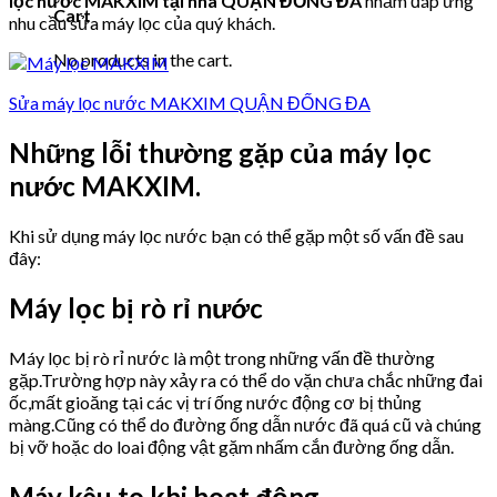
lọc nước MAKXIM tại nhà QUẬN ĐỐNG ĐA
nhằm đáp ứng
Cart
nhu cầu sửa máy lọc của quý khách.
No products in the cart.
Sửa máy lọc nước MAKXIM QUẬN ĐỐNG ĐA
Những lỗi thường gặp của máy lọc
nước MAKXIM.
Khi sử dụng máy lọc nước bạn có thể gặp một số vấn đề sau
đây:
Máy lọc bị rò rỉ nước
Máy lọc bị rò rỉ nước là một trong những vấn đề thường
gặp.Trường hợp này xảy ra có thể do vặn chưa chắc những đai
ốc,mất gioăng tại các vị trí ống nước động cơ bị thủng
màng.Cũng có thể do đường ống dẫn nước đã quá cũ và chúng
bị vỡ hoặc do loai động vật gặm nhấm cắn đường ống dẫn.
Máy kêu to khi hoạt động