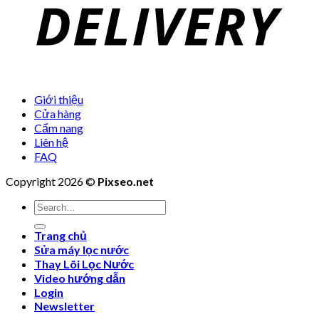
Giới thiệu
Cửa hàng
Cẩm nang
Liên hệ
FAQ
Copyright 2026 ©
Pixseo.net
Search
for:
Trang chủ
Sửa máy lọc nước
Thay Lõi Lọc Nước
Video hướng dẫn
Login
Newsletter