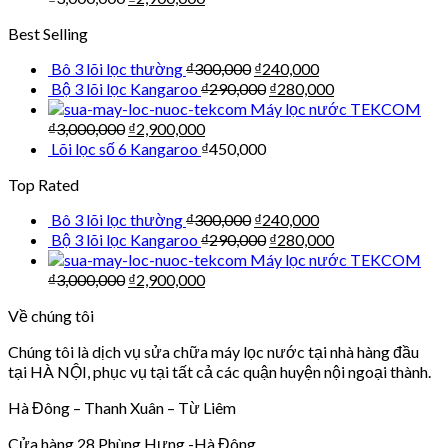
Best Selling
Bô 3 lõi lọc thường
₫
300,000
₫
240,000
Bộ 3 lõi lọc Kangaroo
₫
290,000
₫
280,000
Máy lọc nước TEKCOM
₫
3,000,000
₫
2,900,000
Lõi lọc số 6 Kangaroo
₫
450,000
Top Rated
Bô 3 lõi lọc thường
₫
300,000
₫
240,000
Bộ 3 lõi lọc Kangaroo
₫
290,000
₫
280,000
Máy lọc nước TEKCOM
₫
3,000,000
₫
2,900,000
Về chúng tôi
Chúng tôi là dịch vụ sửa chữa máy lọc nước tại nhà hàng đầu
tại HÀ NỘI, phục vụ tại tất cả các quận huyện nội ngoại thành.
Hà Đông – Thanh Xuân – Từ Liêm
Cửa hàng 28 Phùng Hưng -Hà Đông