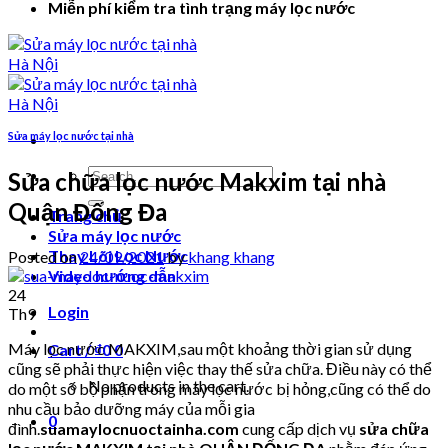
Miễn phí kiểm tra tình trạng máy lọc nước
Sửa máy lọc nước tại nhà
Search
Sửa chữa lọc nước Makxim tại nhà
for:
Quận Đống Đa
Trang chủ
Sửa máy lọc nước
Thay Lõi Lọc Nước
Posted on
24/09/2021
by
khang khang
Video hướng dẫn
24
Login
Th9
Máy lọc nước MAKXIM,sau một khoảng thời gian sử dụng
Cart /
₫
0
0
cũng sẽ phải thực hiện việc thay thế sửa chữa. Điều này có thể
No products in the cart.
do một số bộ phận trong máy lọc nước bị hỏng,cũng có thể do
nhu cầu bảo dưỡng máy của mỗi gia
0
đình.
suamaylocnuoctainha.com
cung cấp dịch vụ
sửa chữa