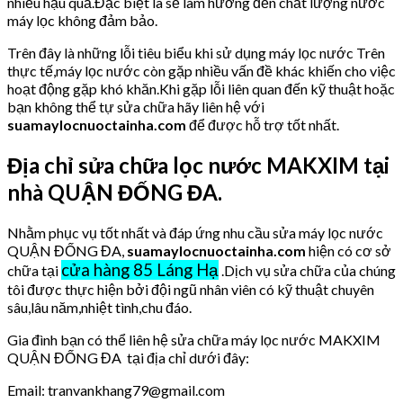
nhiều hậu quả.Đặc biệt là sẽ làm hưởng đến chất lượng nước
máy lọc không đảm bảo.
Trên đây là những lỗi tiêu biểu khi sử dụng máy lọc nước Trên
thực tế,máy lọc nước còn gặp nhiều vấn đề khác khiến cho việc
hoạt động gặp khó khăn.Khi gặp lỗi liên quan đến kỹ thuật hoặc
bạn không thể tự sửa chữa hãy liên hệ với
suamaylocnuoctainha.com
để được hỗ trợ tốt nhất.
Địa chỉ sửa chữa lọc nước MAKXIM tại
nhà QUẬN ĐỐNG ĐA.
Nhằm phục vụ tốt nhất và đáp ứng nhu cầu sửa máy lọc nước
QUẬN ĐỐNG ĐA,
suamaylocnuoctainha.com
hiện có cơ sở
cửa hàng 85 Láng Hạ
chữa tại
.Dịch vụ sửa chữa của chúng
tôi được thực hiện bởi đội ngũ nhân viên có kỹ thuật chuyên
sâu,lâu năm,nhiệt tình,chu đáo.
Gia đình bạn có thể liên hệ sửa chữa máy lọc nước MAKXIM
QUẬN ĐỐNG ĐA tại địa chỉ dưới đây:
Email: tranvankhang79@gmail.com