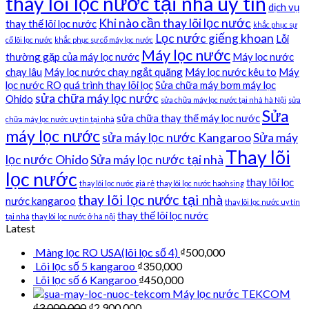
thay lõi lọc nước tại nhà uy tín
dịch vụ
Khi nào cần thay lõi lọc nước
thay thế lõi lọc nước
khắc phục sự
Lọc nước giếng khoan
Lỗi
cố lõi lọc nước
khắc phục sự cố máy lọc nước
Máy lọc nước
thường gặp của máy lọc nước
Máy lọc nước
chạy lâu
Máy lọc nước chạy ngắt quãng
Máy lọc nước kêu to
Máy
lọc nước RO
quá trình thay lõi lọc
Sửa chữa máy bơm máy lọc
sửa chữa máy lọc nước
Ohido
sửa chữa máy lọc nước tại nhà hà Nội
sửa
Sửa
sửa chữa thay thế máy lọc nước
chữa máy lọc nước uy tín tại nhà
máy lọc nước
sửa máy lọc nước Kangaroo
Sửa máy
Thay lõi
lọc nước Ohido
Sửa máy lọc nước tại nhà
lọc nước
thay lõi lọc
thay lõi lọc nước giá rẻ
thay lõi lọc nước haohsing
thay lõi lọc nước tại nhà
nước kangaroo
thay lõi lọc nước uy tín
thay thế lõi lọc nước
tại nhà
thay lõi lọc nước ở hà nội
Latest
Màng lọc RO USA(lõi lọc số 4)
₫
500,000
Lõi lọc số 5 kangaroo
₫
350,000
Lõi lọc số 6 Kangaroo
₫
450,000
Máy lọc nước TEKCOM
₫
3,000,000
₫
2,900,000