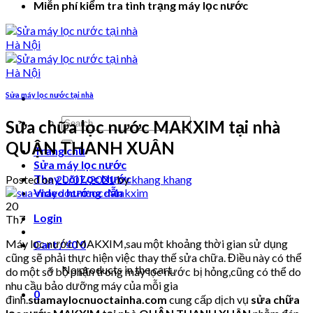
Miễn phí kiểm tra tình trạng máy lọc nước
Sửa máy lọc nước tại nhà
Search
Sửa chữa lọc nước MAKXIM tại nhà
for:
QUẬN THANH XUÂN
Trang chủ
Sửa máy lọc nước
Thay Lõi Lọc Nước
Posted on
20/07/2021
by
khang khang
Video hướng dẫn
20
Login
Th7
Máy lọc nước MAKXIM,sau một khoảng thời gian sử dụng
Cart /
₫
0
0
cũng sẽ phải thực hiện việc thay thế sửa chữa. Điều này có thể
No products in the cart.
do một số bộ phận trong máy lọc nước bị hỏng,cũng có thể do
nhu cầu bảo dưỡng máy của mỗi gia
0
đình.
suamaylocnuoctainha.com
cung cấp dịch vụ
sửa chữa