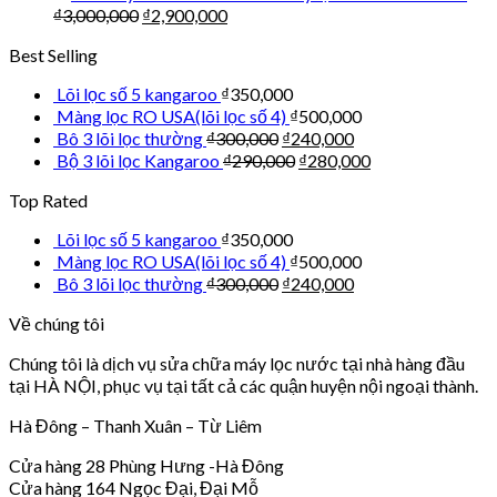
₫
3,000,000
₫
2,900,000
Best Selling
Lõi lọc số 5 kangaroo
₫
350,000
Màng lọc RO USA(lõi lọc số 4)
₫
500,000
Bô 3 lõi lọc thường
₫
300,000
₫
240,000
Bộ 3 lõi lọc Kangaroo
₫
290,000
₫
280,000
Top Rated
Lõi lọc số 5 kangaroo
₫
350,000
Màng lọc RO USA(lõi lọc số 4)
₫
500,000
Bô 3 lõi lọc thường
₫
300,000
₫
240,000
Về chúng tôi
Chúng tôi là dịch vụ sửa chữa máy lọc nước tại nhà hàng đầu
tại HÀ NỘI, phục vụ tại tất cả các quận huyện nội ngoại thành.
Hà Đông – Thanh Xuân – Từ Liêm
Cửa hàng 28 Phùng Hưng -Hà Đông
Cửa hàng 164 Ngọc Đại, Đại Mỗ