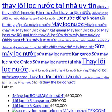
thay lõi lọc nước tại nhà uy tín
dịch vụ
Khi nào cần thay lõi lọc nước
thay thế lõi lọc nước
khắc phục sự
Lọc nước giếng khoan
Lỗi
cố lõi lọc nước
khắc phục sự cố máy lọc nước
Máy lọc nước
thường gặp của máy lọc nước
Máy lọc nước
chạy lâu
Máy lọc nước chạy ngắt quãng
Máy lọc nước kêu to
Máy
lọc nước RO
quá trình thay lõi lọc
Sửa chữa máy bơm máy lọc
sửa chữa máy lọc nước
Ohido
sửa chữa máy lọc nước tại nhà hà Nội
sửa
Sửa
sửa chữa thay thế máy lọc nước
chữa máy lọc nước uy tín tại nhà
máy lọc nước
sửa máy lọc nước Kangaroo
Sửa máy
Thay lõi
lọc nước Ohido
Sửa máy lọc nước tại nhà
lọc nước
thay lõi lọc
thay lõi lọc nước giá rẻ
thay lõi lọc nước haohsing
thay lõi lọc nước tại nhà
nước kangaroo
thay lõi lọc nước uy tín
thay thế lõi lọc nước
tại nhà
thay lõi lọc nước ở hà nội
Latest
Màng lọc RO USA(lõi lọc số 4)
₫
500,000
Lõi lọc số 5 kangaroo
₫
350,000
Lõi lọc số 6 Kangaroo
₫
450,000
Máy lọc nước TEKCOM