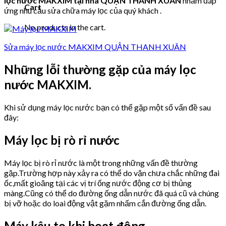
lọc nước MAKXIM tại nhà QUẬN THANH XUÂN
nhằm đáp
Cart
ứng nhu cầu sửa chữa máy lọc của quý khách .
No products in the cart.
Sửa máy lọc nước MAKXIM QUẬN THANH XUÂN
Những lỗi thường gặp của máy lọc
nước MAKXIM.
Khi sử dụng máy lọc nước bạn có thể gặp một số vấn đề sau
đây:
Máy lọc bị rò rỉ nước
Máy lọc bị rò rỉ nước là một trong những vấn đề thường
gặp.Trường hợp này xảy ra có thể do vặn chưa chắc những đai
ốc,mất gioăng tại các vị trí ống nước động cơ bị thủng
màng.Cũng có thể do đường ống dẫn nước đã quá cũ và chúng
bị vỡ hoặc do loai động vật gặm nhấm cắn đường ống dẫn.
Máy kêu to khi hoạt động