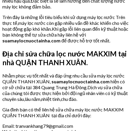
nhiều hậu quả.Đặc biệt là sẽ làm hưởng đến chất lượng nước
máy lọc không đảm bảo.
Trên đây là những lỗi tiêu biểu khi sử dụng máy lọc nước Trên
thực tế,máy lọc nước còn gặp nhiều vấn đề khác khiến cho việc
hoạt động gặp khó khăn.Khi gặp lỗi liên quan đến kỹ thuật hoặc
bạn không thể tự sửa chữa hãy liên hệ với
suamaylocnuoctainha.com
để được hỗ trợ tốt nhất.
Địa chỉ sửa chữa lọc nước MAKXIM tại
nhà QUẬN THANH XUÂN.
Nhằm phục vụ tốt nhất và đáp ứng nhu cầu sửa máy lọc nước
QUẬN THANH XUÂN,
suamaylocnuoctainha.com
hiện có
cơ sở chữa tại 384 Quang Trung Hà Đông.Dịch vụ sửa chữa
của chúng tôi được thực hiện bởi đội ngũ nhân viên có kỹ thuật
chuyên sâu,lâu năm,nhiệt tình,chu đáo.
Gia đình bạn có thể liên hệ sửa chữa máy lọc nước MAKXIM
QUẬN THANH XUÂN tại địa chỉ dưới đây:
Email: tranvankhang79@gmail.com