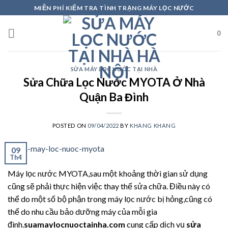
Skip
MIỄN PHÍ KIỂM TRA TÌNH TRẠNG MÁY LỌC NƯỚC
to
content
0
SỬA MÁY LỌC NƯỚC TẠI NHÀ
Sửa Chữa Lọc Nước MYOTA Ở Nhà
Quận Ba Đình
POSTED ON
09/04/2022
BY
KHANG KHANG
09
Th4
Máy lọc nước MYOTA,sau một khoảng thời gian sử dụng
cũng sẽ phải thực hiện việc thay thế sửa chữa. Điều này có
thể do một số bộ phận trong máy lọc nước bị hỏng,cũng có
thể do nhu cầu bảo dưỡng máy của mỗi gia
đình.
suamaylocnuoctainha.com
cung cấp dịch vụ
sửa