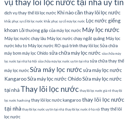
vụ thay lõi lọc nước tại nhà uy tín
Khi nào cần thay lõi lọc nước
dịch vụ thay thế lõi lọc nước
Lọc nước giếng
khắc phục sự cố lõi lọc nước
khắc phục sự cố máy lọc nước
Máy lọc nước
khoan
Lỗi thường gặp của máy lọc nước
Máy lọc nước chạy lâu
Máy lọc nước chạy ngắt quãng
Máy lọc
nước kêu to
Máy lọc nước RO
quá trình thay lõi lọc
Sửa chữa
sửa chữa máy lọc nước
máy bơm máy lọc Ohido
sửa chữa máy
sửa chữa thay thế
lọc nước tại nhà hà Nội
sửa chữa máy lọc nước uy tín tại nhà
Sửa máy lọc nước
sửa máy lọc nước
máy lọc nước
Kangaroo
Sửa máy lọc nước Ohido
Sửa máy lọc nước
Thay lõi lọc nước
tại nhà
thay lõi lọc nước giá rẻ
thay lõi
thay lõi lọc nước
thay lõi lọc nước kangaroo
lọc nước haohsing
tại nhà
thay thế lõi
thay lõi lọc nước uy tín tại nhà
thay lõi lọc nước ở hà nội
lọc nước