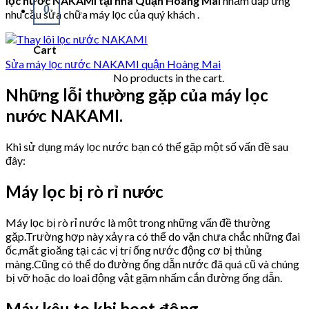
lọc nước NAKAMI tại nhà Quận Hoàng Mai
nhằm đáp ứng
0
nhu cầu sửa chữa máy lọc của quý khách .
Cart
Sửa máy lọc nước NAKAMI quận Hoàng Mai
No products in the cart.
Những lỗi thường gặp của máy lọc
nước NAKAMI.
Khi sử dụng máy lọc nước bạn có thể gặp một số vấn đề sau
đây:
Máy lọc bị rò rỉ nước
Máy lọc bị rò rỉ nước là một trong những vấn đề thường
gặp.Trường hợp này xảy ra có thể do vặn chưa chắc những đai
ốc,mất gioăng tại các vị trí ống nước động cơ bị thủng
màng.Cũng có thể do đường ống dẫn nước đã quá cũ và chúng
bị vỡ hoặc do loai động vật gặm nhấm cắn đường ống dẫn.
Máy kêu to khi hoạt động