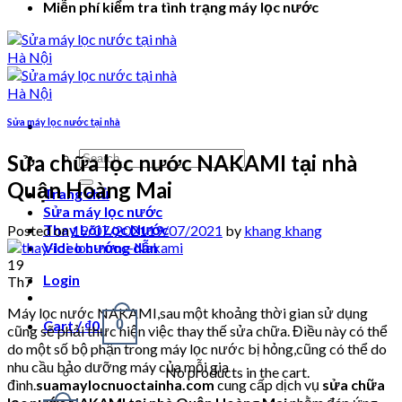
Miễn phí kiểm tra tình trạng máy lọc nước
Sửa máy lọc nước tại nhà
Search
Sửa chữa lọc nước NAKAMI tại nhà
for:
Quận Hoàng Mai
Trang chủ
Sửa máy lọc nước
Thay Lõi Lọc Nước
Posted on
19/07/2021
19/07/2021
by
khang khang
Video hướng dẫn
19
Login
Th7
Máy lọc nước NAKAMI,sau một khoảng thời gian sử dụng
Cart /
₫
0
0
cũng sẽ phải thực hiện việc thay thế sửa chữa. Điều này có thể
do một số bộ phận trong máy lọc nước bị hỏng,cũng có thể do
nhu cầu bảo dưỡng máy của mỗi gia
No products in the cart.
đình.
suamaylocnuoctainha.com
cung cấp dịch vụ
sửa chữa