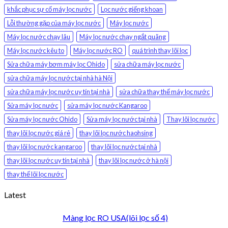
khắc phục sự cố máy lọc nước
Lọc nước giếng khoan
Lỗi thường gặp của máy lọc nước
Máy lọc nước
Máy lọc nước chạy lâu
Máy lọc nước chạy ngắt quãng
Máy lọc nước kêu to
Máy lọc nước RO
quá trình thay lõi lọc
Sửa chữa máy bơm máy lọc Ohido
sửa chữa máy lọc nước
sửa chữa máy lọc nước tại nhà hà Nội
sửa chữa máy lọc nước uy tín tại nhà
sửa chữa thay thế máy lọc nước
Sửa máy lọc nước
sửa máy lọc nước Kangaroo
Sửa máy lọc nước Ohido
Sửa máy lọc nước tại nhà
Thay lõi lọc nước
thay lõi lọc nước giá rẻ
thay lõi lọc nước haohsing
thay lõi lọc nước kangaroo
thay lõi lọc nước tại nhà
thay lõi lọc nước uy tín tại nhà
thay lõi lọc nước ở hà nội
thay thế lõi lọc nước
Latest
Màng lọc RO USA(lõi lọc số 4)