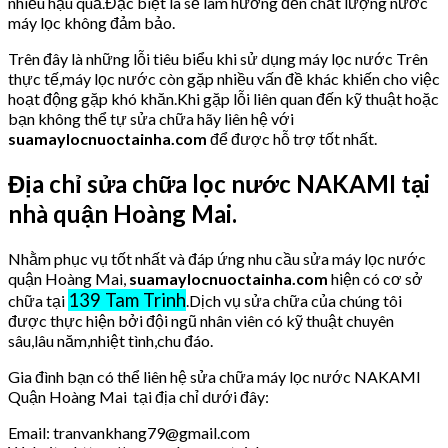
nhiều hậu quả.Đặc biệt là sẽ làm hưởng đến chất lượng nước
máy lọc không đảm bảo.
Trên đây là những lỗi tiêu biểu khi sử dụng máy lọc nước Trên
thực tế,máy lọc nước còn gặp nhiều vấn đề khác khiến cho việc
hoạt động gặp khó khăn.Khi gặp lỗi liên quan đến kỹ thuật hoặc
bạn không thể tự sửa chữa hãy liên hệ với
suamaylocnuoctainha.com
để được hỗ trợ tốt nhất.
Địa chỉ sửa chữa lọc nước NAKAMI tại
nhà quận Hoàng Mai.
Nhằm phục vụ tốt nhất và đáp ứng nhu cầu sửa máy lọc nước
quận Hoàng Mai,
suamaylocnuoctainha.com
hiện có cơ sở
139 Tam Trinh
chữa tại
.Dịch vụ sửa chữa của chúng tôi
được thực hiện bởi đội ngũ nhân viên có kỹ thuật chuyên
sâu,lâu năm,nhiệt tình,chu đáo.
Gia đình bạn có thể liên hệ sửa chữa máy lọc nước NAKAMI
Quận Hoàng Mai tại địa chỉ dưới đây:
Email: tranvankhang79@gmail.com