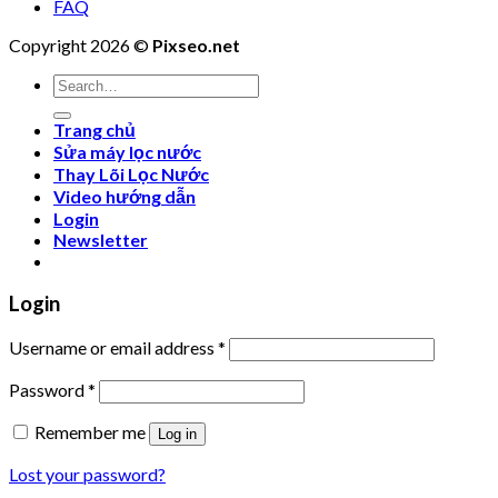
FAQ
Copyright 2026 ©
Pixseo.net
Search
for:
Trang chủ
Sửa máy lọc nước
Thay Lõi Lọc Nước
Video hướng dẫn
Login
Newsletter
Login
Username or email address
*
Password
*
Remember me
Log in
Lost your password?