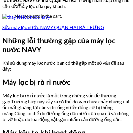
lọc nước NAVY ở nhà Quận Hai Bà Trưng
nhằm đáp ứng nhu
Cart
cầu sửa máy lọc của quý khách.
No products in the cart.
Sửa máy lọc nước NAVY QUẬN HAI BÀ TRƯNG
Những lỗi thường gặp của máy lọc
nước NAVY
Khi sử dụng máy lọc nước bạn có thể gặp một số vấn đề sau
đây:
Máy lọc bị rò rỉ nước
Máy lọc bị rò rỉ nước là một trong những vấn đề thường
gặp.Trường hợp này xảy ra có thể do vặn chưa chắc những đai
ốc,mất gioăng tại các vị trí ống nước động cơ bị thủng
màng.Cũng có thể do đường ống dẫn nước đã quá cũ và chúng
bị vỡ hoặc do loai động vật gặm nhấm cắn đường ống dẫn.
Máy kêu to khi hoạt động