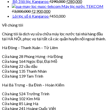
Bộ 3 lõi lọc Kangaroo
₫
290,000
₫
280,000
Máy lọc nước TEKCOM
₫
3,000,000
₫
2,900,000
Lõi lọc số 6 Kangaroo
₫
450,000
Về chúng tôi
Chúng tôi là dịch vụ sửa chữa máy lọc nước tại nhà hàng đầu
tại HÀ NỘI, phục vụ tại tất cả các quận huyện nội ngoại thành.
Hà Đông – Thanh Xuân – Từ Liêm
Cửa hàng 28 Phùng Hưng -Hà Đông
Cửa hàng 164 Ngọc Đại, Đại Mỗ
Cửa hàng 22 cầu dậu
Cửa hàng 135 Thanh Nhàn
Cửa hàng 139 Tam Trinh
Hai Bà Trưng – Ba Đình – Hoàn Kiếm
Cửa hàng 524 Trường Trinh
Cửa hàng 102 Kim Mã
Cửa hàng 85 Láng Hạ
Cửa hàng 241 Hoàng Quốc Việt