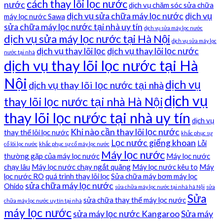
cách thay lõi lọc nước
nước
dịch vụ chăm sóc sửa chữa
dịch vụ sửa chữa máy lọc nước
dịch vụ
máy lọc nước Sawa
sửa chữa máy lọc nước tại nhà uy tín
dịch vụ sửa máy lọc nước
dịch vụ sửa máy lọc nước tại Hà Nội
dịch vụ sửa máy lọc
dịch vụ thay lõi lọc
dịch vụ thay lõi lọc nước
nước tại nhà
dịch vụ thay lõi lọc nước tại Hà
Nội
dịch vụ
dịch vụ thay lõi lọc nước tại nhà
dịch vụ
thay lõi lọc nước tại nhà Hà Nội
thay lõi lọc nước tại nhà uy tín
dịch vụ
Khi nào cần thay lõi lọc nước
thay thế lõi lọc nước
khắc phục sự
Lọc nước giếng khoan
Lỗi
cố lõi lọc nước
khắc phục sự cố máy lọc nước
Máy lọc nước
thường gặp của máy lọc nước
Máy lọc nước
chạy lâu
Máy lọc nước chạy ngắt quãng
Máy lọc nước kêu to
Máy
lọc nước RO
quá trình thay lõi lọc
Sửa chữa máy bơm máy lọc
sửa chữa máy lọc nước
Ohido
sửa chữa máy lọc nước tại nhà hà Nội
sửa
Sửa
sửa chữa thay thế máy lọc nước
chữa máy lọc nước uy tín tại nhà
máy lọc nước
sửa máy lọc nước Kangaroo
Sửa máy