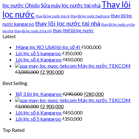
Thay lõi
lọc nước Ohido
Sửa máy lọc nước tại nhà
lọc nước
thay lõi lọc
thay lõi lọc nước giá rẻ
thay lõi lọc nước haohsing
thay lõi lọc nước tại nhà
nước kangaroo
thay lõi lọc nước uy tín
thay thế lõi lọc nước
tại nhà
thay lõi lọc nước ở hà nội
Latest
Màng lọc RO USA(lõi lọc số 4)
₫
500,000
Lõi lọc số 5 kangaroo
₫
350,000
Lõi lọc số 6 Kangaroo
₫
450,000
Máy lọc nước TEKCOM
₫
3,000,000
₫
2,900,000
Best Selling
Bộ 3 lõi lọc Kangaroo
₫
290,000
₫
280,000
Máy lọc nước TEKCOM
₫
3,000,000
₫
2,900,000
Lõi lọc số 6 Kangaroo
₫
450,000
Lõi lọc số 5 kangaroo
₫
350,000
Top Rated