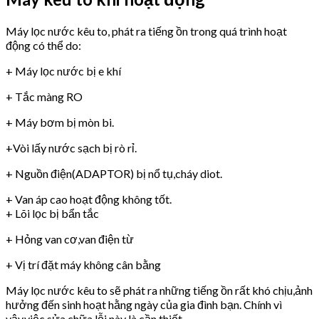
Máy lọc nước kêu to, phát ra tiếng ồn trong quá trình hoạt
động có thể do:
+ Máy lọc nước bị e khí
+ Tắc màng RO
+ Máy bơm bị mòn bi.
+Vòi lấy nước sạch bị rò rỉ.
+ Nguồn điện(ADAPTOR) bị nổ tụ,cháy diot.
+ Van áp cao hoạt động không tốt.
+ Lõi lọc bị bẩn tắc
+ Hỏng van cơ,van điện từ
+ Vị trí đặt máy không cân bằng
Máy lọc nước kêu to sẽ phát ra những tiếng ồn rất khó chịu,ảnh
hưởng đến sinh hoạt hằng ngày của gia đình bạn. Chính vì
vậy,việc sửa chữa lỗi này là cần thiết