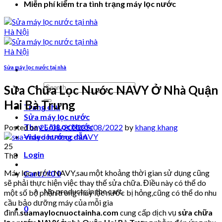
Miễn phí kiểm tra tình trạng máy lọc nước
Sửa máy lọc nước tại nhà
Search
Sửa Chữa Lọc Nước NAVY Ở Nhà Quận
for:
Hai Bà Trưng
Trang chủ
Sửa máy lọc nước
Thay Lõi Lọc Nước
Posted on
25/08/2022
25/08/2022
by
khang khang
Video hướng dẫn
25
Login
Th8
Máy lọc nước NAVY,sau một khoảng thời gian sử dụng cũng
Cart /
₫
0
0
sẽ phải thực hiện việc thay thế sửa chữa. Điều này có thể do
No products in the cart.
một số bộ phận trong máy lọc nước bị hỏng,cũng có thể do nhu
cầu bảo dưỡng máy của mỗi gia
0
đình.
suamaylocnuoctainha.com
cung cấp dịch vụ
sửa chữa