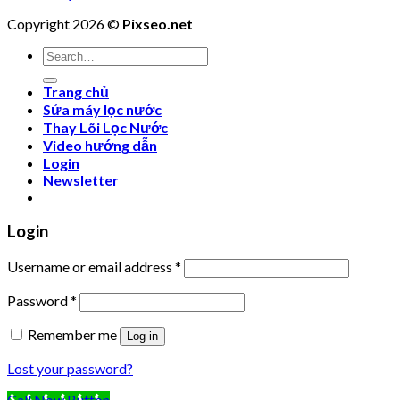
Copyright 2026 ©
Pixseo.net
Search
for:
Trang chủ
Sửa máy lọc nước
Thay Lõi Lọc Nước
Video hướng dẫn
Login
Newsletter
Login
Username or email address
*
Password
*
Remember me
Log in
Lost your password?
Call Now Button