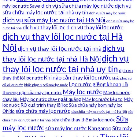
dịch vụ sửa chữa máy lọc nước
dịch vụ
máy lọc nước Sawa
sửa chữa máy lọc nước tại nhà uy tín
dịch vụ sửa máy lọc nước
dịch vụ sửa máy lọc nước tại Hà Nội
dịch vụ sửa máy lọc
dịch vụ thay lõi lọc
dịch vụ thay lõi lọc nước
nước tại nhà
dịch vụ thay lõi lọc nước tại Hà
Nội
dịch vụ
dịch vụ thay lõi lọc nước tại nhà
dịch vụ
thay lõi lọc nước tại nhà Hà Nội
thay lõi lọc nước tại nhà uy tín
dịch vụ
Khi nào cần thay lõi lọc nước
thay thế lõi lọc nước
khắc phục sự
Lọc nước giếng khoan
Lỗi
cố lõi lọc nước
khắc phục sự cố máy lọc nước
Máy lọc nước
thường gặp của máy lọc nước
Máy lọc nước
chạy lâu
Máy lọc nước chạy ngắt quãng
Máy lọc nước kêu to
Máy
lọc nước RO
quá trình thay lõi lọc
Sửa chữa máy bơm máy lọc
sửa chữa máy lọc nước
Ohido
sửa chữa máy lọc nước tại nhà hà Nội
sửa
Sửa
sửa chữa thay thế máy lọc nước
chữa máy lọc nước uy tín tại nhà
máy lọc nước
sửa máy lọc nước Kangaroo
Sửa máy
Thay lõi