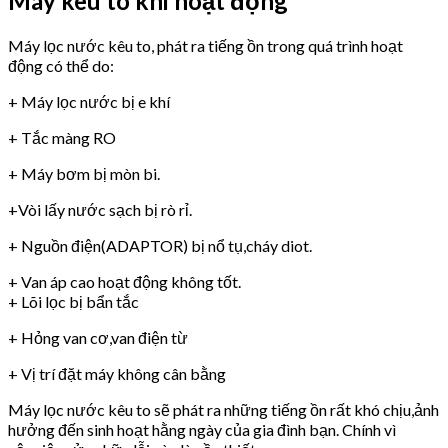
Máy kêu to khi hoạt động
Máy lọc nước kêu to, phát ra tiếng ồn trong quá trình hoạt
động có thể do:
+ Máy lọc nước bị e khí
+ Tắc màng RO
+ Máy bơm bị mòn bi.
+Vòi lấy nước sạch bị rò rỉ.
+ Nguồn điện(ADAPTOR) bị nổ tụ,cháy diot.
+ Van áp cao hoạt động không tốt.
+ Lõi lọc bị bẩn tắc
+ Hỏng van cơ,van điện từ
+ Vị trí đặt máy không cân bằng
Máy lọc nước kêu to sẽ phát ra những tiếng ồn rất khó chịu,ảnh
hưởng đến sinh hoạt hằng ngày của gia đình bạn. Chính vì