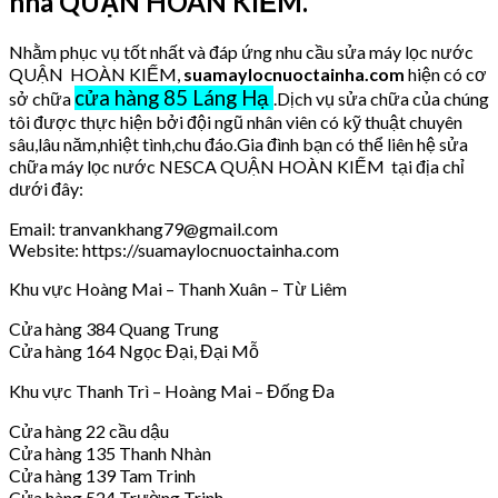
nhà QUẬN HOÀN KIẾM.
Nhằm phục vụ tốt nhất và đáp ứng nhu cầu sửa máy lọc nước
QUẬN HOÀN KIẾM,
suamaylocnuoctainha.com
hiện có cơ
cửa hàng 85 Láng Hạ
sở chữa
.Dịch vụ sửa chữa của chúng
tôi được thực hiện bởi đội ngũ nhân viên có kỹ thuật chuyên
sâu,lâu năm,nhiệt tình,chu đáo.Gia đình bạn có thể liên hệ sửa
chữa máy lọc nước NESCA QUẬN HOÀN KIẾM tại địa chỉ
dưới đây:
Email: tranvankhang79@gmail.com
Website: https://suamaylocnuoctainha.com
Khu vực Hoàng Mai – Thanh Xuân – Từ Liêm
Cửa hàng 384 Quang Trung
Cửa hàng 164 Ngọc Đại, Đại Mỗ
Khu vực Thanh Trì – Hoàng Mai – Đống Đa
Cửa hàng 22 cầu dậu
Cửa hàng 135 Thanh Nhàn
Cửa hàng 139 Tam Trinh
Cửa hàng 524 Trường Trinh