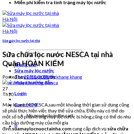
Miễn phí kiểm tra tình trạng máy lọc nước
Sửa máy lọc nước tại nhà
Search
Sửa chữa lọc nước NESCA tại nhà
for:
Quận HOÀN KIẾM
Trang chủ
Sửa máy lọc nước
Thay Lõi Lọc Nước
Posted on
27/10/2021
by
khang khang
Video hướng dẫn
27
Login
Th10
Máy lọc nước NESCA,sau một khoảng thời gian sử dụng cũng
Cart /
₫
0
0
sẽ phải thực hiện việc thay thế sửa chữa. Điều này có thể do
No products in the cart.
một số bộ phận trong máy lọc nước bị hỏng,cũng có thể do nhu
cầu bảo dưỡng máy của mỗi gia
0
đình.
suamaylocnuoctainha.com
cung cấp dịch vụ
sửa chữa