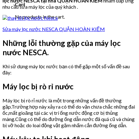
lọc nước NESCA tại nhà QUẬN HOÀN KIẾM
nhằm đáp ứng
Cart
nhu cầu sửa máy lọc của quý khách .
No products in the cart.
Sửa máy lọc nước NESCA QUẬN HOÀN KIẾM
Những lỗi thường gặp của máy lọc
nước NESCA.
Khi sử dụng máy lọc nước bạn có thể gặp một số vấn đề sau
đây:
Máy lọc bị rò rỉ nước
Máy lọc bị rò rỉ nước là một trong những vấn đề thường
gặp.Trường hợp này xảy ra có thể do vặn chưa chắc những đai
ốc,mất gioăng tại các vị trí ống nước động cơ bị thủng
màng.Cũng có thể do đường ống dẫn nước đã quá cũ và chúng
bị vỡ hoặc do loai động vật gặm nhấm cắn đường ống dẫn.