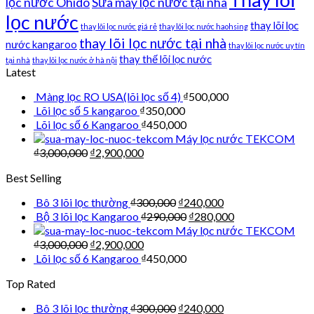
lọc nước Ohido
Sửa máy lọc nước tại nhà
lọc nước
thay lõi lọc
thay lõi lọc nước giá rẻ
thay lõi lọc nước haohsing
thay lõi lọc nước tại nhà
nước kangaroo
thay lõi lọc nước uy tín
thay thế lõi lọc nước
tại nhà
thay lõi lọc nước ở hà nội
Latest
Màng lọc RO USA(lõi lọc số 4)
₫
500,000
Lõi lọc số 5 kangaroo
₫
350,000
Lõi lọc số 6 Kangaroo
₫
450,000
Máy lọc nước TEKCOM
₫
3,000,000
₫
2,900,000
Best Selling
Bô 3 lõi lọc thường
₫
300,000
₫
240,000
Bộ 3 lõi lọc Kangaroo
₫
290,000
₫
280,000
Máy lọc nước TEKCOM
₫
3,000,000
₫
2,900,000
Lõi lọc số 6 Kangaroo
₫
450,000
Top Rated
Bô 3 lõi lọc thường
₫
300,000
₫
240,000