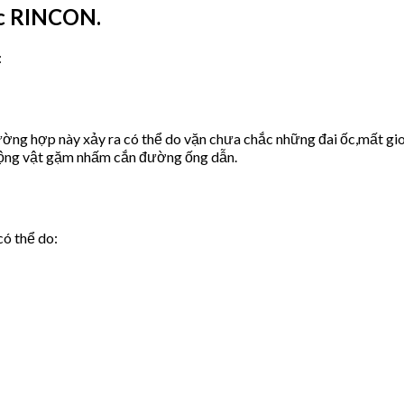
ớc RINCON.
:
ờng hợp này xảy ra có thể do vặn chưa chắc những đai ốc,mất gio
động vật gặm nhấm cắn đường ống dẫn.
có thể do: