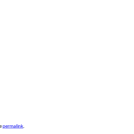
he
permalink
.