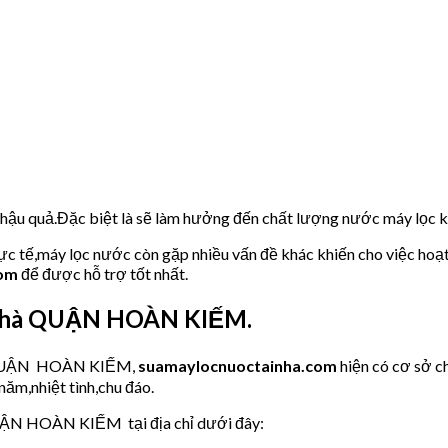
u hậu quả.Đặc biệt là sẽ làm hưởng đến chất lượng nước máy lọc
hực tế,máy lọc nước còn gặp nhiều vấn đề khác khiến cho việc hoạ
com
để được hỗ trợ tốt nhất.
i nhà QUẬN HOÀN KIẾM.
ớc QUẬN HOÀN KIẾM,
suamaylocnuoctainha.com
hiện có cơ sở 
năm,nhiệt tình,chu đáo.
UẬN HOÀN KIẾM tại địa chỉ dưới đây: