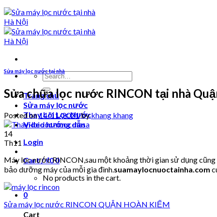
Sửa máy lọc nước tại nhà
Search
for:
Sửa chữa lọc nước RINCON tại nhà Qu
Trang chủ
Sửa máy lọc nước
Thay Lõi Lọc Nước
Posted on
14/11/2021
by
khang khang
Video hướng dẫn
14
Login
Th11
Máy lọc nước RINCON,sau một khoảng thời gian sử dụng cũng sẽ 
Cart /
₫
0
0
bảo dưỡng máy của mỗi gia đình.
suamaylocnuoctainha.com
c
No products in the cart.
0
Sửa máy lọc nước RINCON QUẬN HOÀN KIẾM
Cart