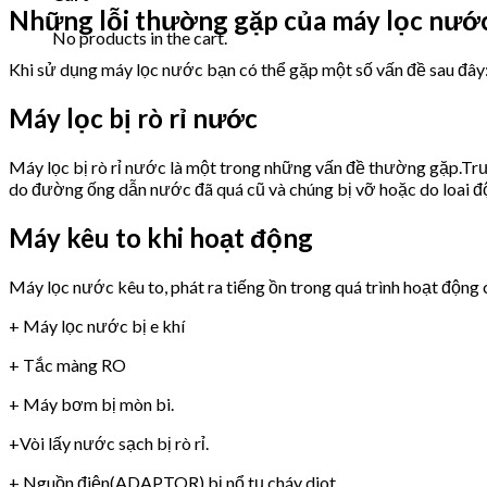
Những lỗi thường gặp của máy lọc nư
No products in the cart.
Khi sử dụng máy lọc nước bạn có thể gặp một số vấn đề sau đây
Máy lọc bị rò rỉ nước
Máy lọc bị rò rỉ nước là một trong những vấn đề thường gặp.Trư
do đường ống dẫn nước đã quá cũ và chúng bị vỡ hoặc do loai 
Máy kêu to khi hoạt động
Máy lọc nước kêu to, phát ra tiếng ồn trong quá trình hoạt động 
+ Máy lọc nước bị e khí
+ Tắc màng RO
+ Máy bơm bị mòn bi.
+Vòi lấy nước sạch bị rò rỉ.
+ Nguồn điện(ADAPTOR) bị nổ tụ,cháy diot.