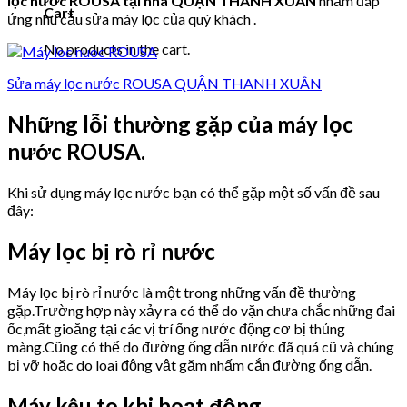
lọc nước ROUSA tại nhà QUẬN THANH XUÂN
nhằm đáp
Cart
ứng nhu cầu sửa máy lọc của quý khách .
No products in the cart.
Sửa máy lọc nước ROUSA QUẬN THANH XUÂN
Những lỗi thường gặp của máy lọc
nước ROUSA.
Khi sử dụng máy lọc nước bạn có thể gặp một số vấn đề sau
đây:
Máy lọc bị rò rỉ nước
Máy lọc bị rò rỉ nước là một trong những vấn đề thường
gặp.Trường hợp này xảy ra có thể do vặn chưa chắc những đai
ốc,mất gioăng tại các vị trí ống nước động cơ bị thủng
màng.Cũng có thể do đường ống dẫn nước đã quá cũ và chúng
bị vỡ hoặc do loai động vật gặm nhấm cắn đường ống dẫn.
Máy kêu to khi hoạt động