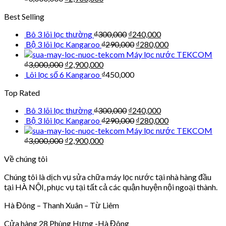
Best Selling
Bô 3 lõi lọc thường
₫
300,000
₫
240,000
Bộ 3 lõi lọc Kangaroo
₫
290,000
₫
280,000
Máy lọc nước TEKCOM
₫
3,000,000
₫
2,900,000
Lõi lọc số 6 Kangaroo
₫
450,000
Top Rated
Bô 3 lõi lọc thường
₫
300,000
₫
240,000
Bộ 3 lõi lọc Kangaroo
₫
290,000
₫
280,000
Máy lọc nước TEKCOM
₫
3,000,000
₫
2,900,000
Về chúng tôi
Chúng tôi là dịch vụ sửa chữa máy lọc nước tại nhà hàng đầu
tại HÀ NỘI, phục vụ tại tất cả các quận huyện nội ngoại thành.
Hà Đông – Thanh Xuân – Từ Liêm
Cửa hàng 28 Phùng Hưng -Hà Đông