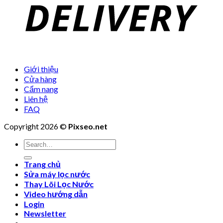
Giới thiệu
Cửa hàng
Cẩm nang
Liên hệ
FAQ
Copyright 2026 ©
Pixseo.net
Search
for:
Trang chủ
Sửa máy lọc nước
Thay Lõi Lọc Nước
Video hướng dẫn
Login
Newsletter