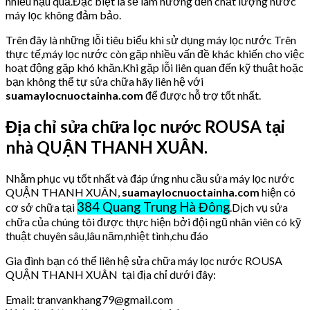
nhiều hậu quả.Đặc biệt là sẽ làm hưởng đến chất lượng nước
máy lọc không đảm bảo.
Trên đây là những lỗi tiêu biểu khi sử dụng máy lọc nước Trên
thực tế,máy lọc nước còn gặp nhiều vấn đề khác khiến cho việc
hoạt động gặp khó khăn.Khi gặp lỗi liên quan đến kỹ thuật hoặc
bạn không thể tự sửa chữa hãy liên hệ với
suamaylocnuoctainha.com
để được hỗ trợ tốt nhất.
Địa chỉ sửa chữa lọc nước ROUSA tại
nhà QUẬN THANH XUÂN.
Nhằm phục vụ tốt nhất và đáp ứng nhu cầu sửa máy lọc nước
QUẬN THANH XUÂN,
suamaylocnuoctainha.com
hiện có
384 Quang Trung Hà Đông
cơ sở chữa tại
.Dịch vụ sửa
chữa của chúng tôi được thực hiện bởi đội ngũ nhân viên có kỹ
thuật chuyên sâu,lâu năm,nhiệt tình,chu đáo
Gia đình bạn có thể liên hệ sửa chữa máy lọc nước ROUSA
QUẬN THANH XUÂN tại địa chỉ dưới đây:
Email: tranvankhang79@gmail.com