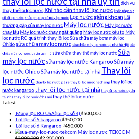
thay lõi lọc nước tại nhà uy tín
dịch vụ
Khi nào cần thay lõi lọc nước
thay thế lõi lọc nước
khắc phục sự
Lọc nước giếng khoan
Lỗi
cố lõi lọc nước
khắc phục sự cố máy lọc nước
Máy lọc nước
thường gặp của máy lọc nước
Máy lọc nước
chạy lâu
Máy lọc nước chạy ngắt quãng
Máy lọc nước kêu to
Máy
lọc nước RO
quá trình thay lõi lọc
Sửa chữa máy bơm máy lọc
sửa chữa máy lọc nước
Ohido
sửa chữa máy lọc nước tại nhà hà Nội
sửa
Sửa
sửa chữa thay thế máy lọc nước
chữa máy lọc nước uy tín tại nhà
máy lọc nước
sửa máy lọc nước Kangaroo
Sửa máy
Thay lõi
lọc nước Ohido
Sửa máy lọc nước tại nhà
lọc nước
thay lõi lọc
thay lõi lọc nước giá rẻ
thay lõi lọc nước haohsing
thay lõi lọc nước tại nhà
nước kangaroo
thay lõi lọc nước uy tín
thay thế lõi lọc nước
tại nhà
thay lõi lọc nước ở hà nội
Latest
Màng lọc RO USA(lõi lọc số 4)
₫
500,000
Lõi lọc số 5 kangaroo
₫
350,000
Lõi lọc số 6 Kangaroo
₫
450,000
Máy lọc nước TEKCOM
₫
3,000,000
₫
2,900,000