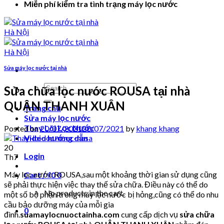
Miễn phí kiểm tra tình trạng máy lọc nước
Sửa máy lọc nước tại nhà
Search
Sửa chữa lọc nước ROUSA tại nhà
for:
QUẬN THANH XUÂN
Trang chủ
Sửa máy lọc nước
Thay Lõi Lọc Nước
Posted on
20/07/2021
20/07/2021
by
khang khang
Video hướng dẫn
20
Login
Th7
Máy lọc nước ROUSA,sau một khoảng thời gian sử dụng cũng
Cart /
₫
0
0
sẽ phải thực hiện việc thay thế sửa chữa. Điều này có thể do
No products in the cart.
một số bộ phận trong máy lọc nước bị hỏng,cũng có thể do nhu
cầu bảo dưỡng máy của mỗi gia
0
đình.
suamaylocnuoctainha.com
cung cấp dịch vụ
sửa chữa