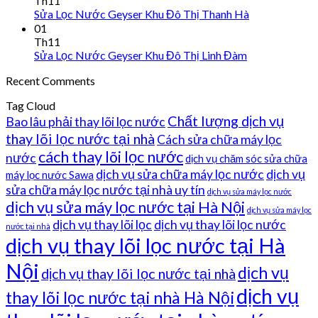
Th11
Sửa Lọc Nước Geyser Khu Đô Thị Thanh Hà
01
Th11
Sửa Lọc Nước Geyser Khu Đô Thị Linh Đàm
Recent Comments
Tag Cloud
Chất lượng dịch vụ
Bao lâu phải thay lõi lọc nước
thay lõi lọc nước tại nhà
Cách sửa chữa máy lọc
cách thay lõi lọc nước
nước
dịch vụ chăm sóc sửa chữa
dịch vụ sửa chữa máy lọc nước
dịch vụ
máy lọc nước Sawa
sửa chữa máy lọc nước tại nhà uy tín
dịch vụ sửa máy lọc nước
dịch vụ sửa máy lọc nước tại Hà Nội
dịch vụ sửa máy lọc
dịch vụ thay lõi lọc
dịch vụ thay lõi lọc nước
nước tại nhà
dịch vụ thay lõi lọc nước tại Hà
Nội
dịch vụ
dịch vụ thay lõi lọc nước tại nhà
dịch vụ
thay lõi lọc nước tại nhà Hà Nội