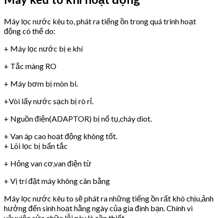
Máy lọc nước kêu to, phát ra tiếng ồn trong quá trình hoạt
động có thể do:
+ Máy lọc nước bị e khí
+ Tắc màng RO
+ Máy bơm bị mòn bi.
+Vòi lấy nước sạch bị rò rỉ.
+ Nguồn điện(ADAPTOR) bị nổ tụ,cháy diot.
+ Van áp cao hoạt động không tốt.
+ Lõi lọc bị bẩn tắc
+ Hỏng van cơ,van điện từ
+ Vị trí đặt máy không cân bằng
Máy lọc nước kêu to sẽ phát ra những tiếng ồn rất khó chịu,ảnh
hưởng đến sinh hoạt hằng ngày của gia đình bạn. Chính vì
vậy,việc sửa chữa lỗi này là cần thiết