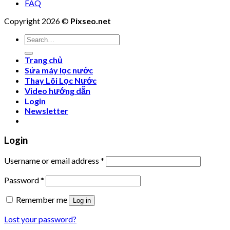
FAQ
Copyright 2026 ©
Pixseo.net
Search
for:
Trang chủ
Sửa máy lọc nước
Thay Lõi Lọc Nước
Video hướng dẫn
Login
Newsletter
Login
Username or email address
*
Password
*
Remember me
Log in
Lost your password?