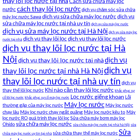
thay lõi lọc nước tại nhà
Cách sửa chữa máy lọc
cách thay lõi lọc nước
nước
dịch vụ chăm sóc sửa chữa
dịch vụ sửa chữa máy lọc nước
dịch vụ
máy lọc nước Sawa
sửa chữa máy lọc nước tại nhà uy tín
dịch vụ sửa máy lọc nước
dịch vụ sửa máy lọc nước tại Hà Nội
dịch vụ sửa máy lọc
dịch vụ thay lõi lọc
dịch vụ thay lõi lọc nước
nước tại nhà
dịch vụ thay lõi lọc nước tại Hà
Nội
dịch vụ
dịch vụ thay lõi lọc nước tại nhà
dịch vụ
thay lõi lọc nước tại nhà Hà Nội
thay lõi lọc nước tại nhà uy tín
dịch vụ
Khi nào cần thay lõi lọc nước
thay thế lõi lọc nước
khắc phục sự
Lọc nước giếng khoan
Lỗi
cố lõi lọc nước
khắc phục sự cố máy lọc nước
Máy lọc nước
thường gặp của máy lọc nước
Máy lọc nước
chạy lâu
Máy lọc nước chạy ngắt quãng
Máy lọc nước kêu to
Máy
lọc nước RO
quá trình thay lõi lọc
Sửa chữa máy bơm máy lọc
sửa chữa máy lọc nước
Ohido
sửa chữa máy lọc nước tại nhà hà Nội
sửa
Sửa
sửa chữa thay thế máy lọc nước
chữa máy lọc nước uy tín tại nhà