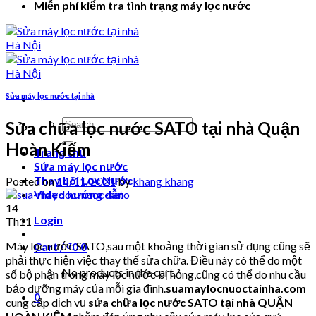
Miễn phí kiểm tra tình trạng máy lọc nước
Sửa máy lọc nước tại nhà
Search
Sửa chữa lọc nước SATO tại nhà Quận
for:
Hoàn Kiếm
Trang chủ
Sửa máy lọc nước
Thay Lõi Lọc Nước
Posted on
14/11/2021
by
khang khang
Video hướng dẫn
14
Login
Th11
Máy lọc nước SATO,sau một khoảng thời gian sử dụng cũng sẽ
Cart /
₫
0
0
phải thực hiện việc thay thế sửa chữa. Điều này có thể do một
No products in the cart.
số bộ phận trong máy lọc nước bị hỏng,cũng có thể do nhu cầu
bảo dưỡng máy của mỗi gia đình.
suamaylocnuoctainha.com
0
cung cấp dịch vụ
sửa chữa lọc nước SATO tại nhà QUẬN