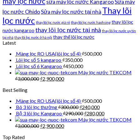
máy lọc nước
sửa máy lọc nước Kangaroo
Sửa máy
Thay lõi
lọc nước Ohido
Sửa máy lọc nước tại nhà
lọc nước
thay lõi lọc
thay lõi lọc nước giá rẻ
thay lõi lọc nước haohsing
thay lõi lọc nước tại nhà
nước kangaroo
thay lõi lọc nước uy tín
thay thế lõi lọc nước
tại nhà
thay lõi lọc nước ở hà nội
Latest
Màng lọc RO USA(lõi lọc số 4)
₫
500,000
Lõi lọc số 5 kangaroo
₫
350,000
Lõi lọc số 6 Kangaroo
₫
450,000
Máy lọc nước TEKCOM
₫
3,000,000
₫
2,900,000
Best Selling
Màng lọc RO USA(lõi lọc số 4)
₫
500,000
Bô 3 lõi lọc thường
₫
300,000
₫
240,000
Bộ 3 lõi lọc Kangaroo
₫
290,000
₫
280,000
Máy lọc nước TEKCOM
₫
3,000,000
₫
2,900,000
Top Rated