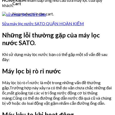
HOÀN KIẾM
nhằm đáp ứng nhu cầu sửa máy lọc của quý
Cart
khách.
No products in the cart.
Sửa máy lọc nước SATO QUẬN HOÀN KIẾM
Những lỗi thường gặp của máy lọc
nước SATO.
Khi sử dụng máy lọc nước bạn có thể gặp một số vấn đề sau
đây:
Máy lọc bị rò rỉ nước
Máy lọc bị rò rỉ nước là một trong những vấn đề thường
gặp.Trường hợp này xảy ra có thể do vặn chưa chắc những đai
ốc,mất gioăng tại các vị trí ống nước động cơ bị thủng
màng.Cũng có thể do đường ống dẫn nước đã quá cũ và chúng
bị vỡ hoặc do loai động vật gặm nhấm cắn đường ống dẫn.
Máy kêu to khi hoạt động