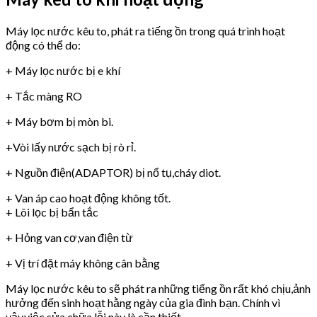
Máy lọc nước kêu to, phát ra tiếng ồn trong quá trình hoạt
động có thể do:
+ Máy lọc nước bị e khí
+ Tắc màng RO
+ Máy bơm bị mòn bi.
+Vòi lấy nước sạch bị rò rỉ.
+ Nguồn điện(ADAPTOR) bị nổ tụ,cháy diot.
+ Van áp cao hoạt động không tốt.
+ Lõi lọc bị bẩn tắc
+ Hỏng van cơ,van điện từ
+ Vị trí đặt máy không cân bằng
Máy lọc nước kêu to sẽ phát ra những tiếng ồn rất khó chịu,ảnh
hưởng đến sinh hoạt hằng ngày của gia đình bạn. Chính vì
vậy,việc sửa chữa lỗi này là cần thiết