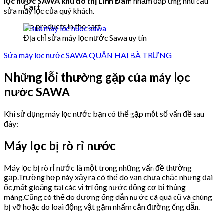
lọc nước SAWA khu đô thị Linh Đàm
nhằm đáp ứng nhu cầu
Cart
sửa máy lọc của quý khách.
No products in the cart.
Địa chỉ sửa máy lọc nước Sawa uy tín
Sửa máy lọc nước SAWA QUẬN HAI BÀ TRƯNG
Những lỗi thường gặp của máy lọc
nước SAWA
Khi sử dụng máy lọc nước bạn có thể gặp một số vấn đề sau
đây:
Máy lọc bị rò rỉ nước
Máy lọc bị rò rỉ nước là một trong những vấn đề thường
gặp.Trường hợp này xảy ra có thể do vặn chưa chắc những đai
ốc,mất gioăng tại các vị trí ống nước động cơ bị thủng
màng.Cũng có thể do đường ống dẫn nước đã quá cũ và chúng
bị vỡ hoặc do loai động vật gặm nhấm cắn đường ống dẫn.