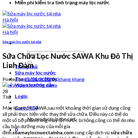
Miễn phí kiểm tra tình trạng máy lọc nước
Sửa máy lọc nước tại nhà
Search
Sửa Chữa Lọc Nước SAWA Khu Đô Thị
for:
Linh Đàm
Trang chủ
Sửa máy lọc nước
Thay Lõi Lọc Nước
Posted on
28/08/2022
by
khang khang
Video hướng dẫn
28
Login
Th8
Máy lọc nước SAWA,sau một khoảng thời gian sử dụng cũng
Cart /
₫
0
0
sẽ phải thực hiện việc thay thế sửa chữa. Điều này có thể do
No products in the cart.
một số bộ phận trong máy lọc nước bị hỏng,cũng có thể do nhu
cầu bảo dưỡng máy của mỗi gia
0
đình.
suamaylocnuoctainha.com
cung cấp dịch vụ
sửa chữa