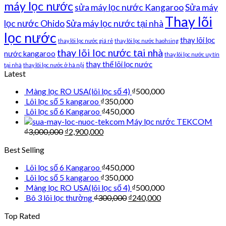
máy lọc nước
sửa máy lọc nước Kangaroo
Sửa máy
Thay lõi
lọc nước Ohido
Sửa máy lọc nước tại nhà
lọc nước
thay lõi lọc
thay lõi lọc nước giá rẻ
thay lõi lọc nước haohsing
thay lõi lọc nước tại nhà
nước kangaroo
thay lõi lọc nước uy tín
thay thế lõi lọc nước
tại nhà
thay lõi lọc nước ở hà nội
Latest
Màng lọc RO USA(lõi lọc số 4)
₫
500,000
Lõi lọc số 5 kangaroo
₫
350,000
Lõi lọc số 6 Kangaroo
₫
450,000
Máy lọc nước TEKCOM
₫
3,000,000
₫
2,900,000
Best Selling
Lõi lọc số 6 Kangaroo
₫
450,000
Lõi lọc số 5 kangaroo
₫
350,000
Màng lọc RO USA(lõi lọc số 4)
₫
500,000
Bô 3 lõi lọc thường
₫
300,000
₫
240,000
Top Rated