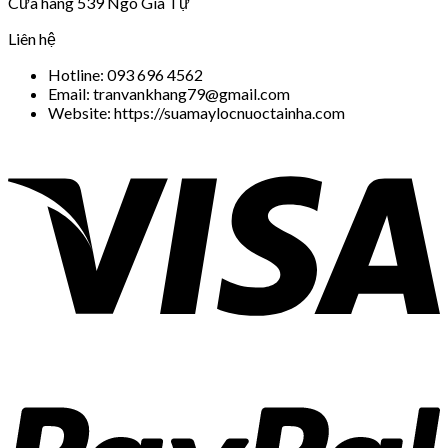
Cửa hàng 539 Ngô Gia Tự
Liên hệ
Hotline: 093 696 4562
Email: tranvankhang79@gmail.com
Website: https://suamaylocnuoctainha.com