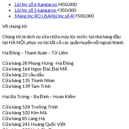
Lõi lọc số 6 Kangaroo
₫
450,000
Lõi lọc số 5 kangaroo
₫
350,000
Màng lọc RO USA(lõi lọc số 4)
₫
500,000
Về chúng tôi
Chúng tôi là dịch vụ sửa chữa máy lọc nước tại nhà hàng đầu
tại HÀ NỘI, phục vụ tại tất cả các quận huyện nội ngoại thành.
Hà Đông – Thanh Xuân – Từ Liêm
Cửa hàng 28 Phùng Hưng -Hà Đông
Cửa hàng 164 Ngọc Đại, Đại Mỗ
Cửa hàng 22 cầu dậu
Cửa hàng 135 Thanh Nhàn
Cửa hàng 139 Tam Trinh
Hai Bà Trưng – Ba Đình – Hoàn Kiếm
Cửa hàng 524 Trường Trinh
Cửa hàng 102 Kim Mã
Cửa hàng 85 Láng Hạ
Cửa hàng 241 Hoàng Quốc Việt