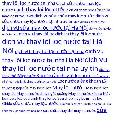
thay lõi lọc nước tại nhà
Cách sửa chữa máy lọc
cách thay lõi lọc nước
nước
dịch vụ chăm sóc sửa chữa
dịch vụ sửa chữa máy lọc nước
dịch vụ
máy lọc nước Sawa
sửa chữa máy lọc nước tại nhà uy tín
dịch vụ sửa máy lọc nước
dịch vụ sửa máy lọc nước tại Hà Nội
dịch vụ sửa máy lọc
dịch vụ thay lõi lọc
dịch vụ thay lõi lọc nước
nước tại nhà
dịch vụ thay lõi lọc nước tại Hà
Nội
dịch vụ
dịch vụ thay lõi lọc nước tại nhà
dịch vụ
thay lõi lọc nước tại nhà Hà Nội
thay lõi lọc nước tại nhà uy tín
dịch vụ
Khi nào cần thay lõi lọc nước
thay thế lõi lọc nước
khắc phục sự
Lọc nước giếng khoan
Lỗi
cố lõi lọc nước
khắc phục sự cố máy lọc nước
Máy lọc nước
thường gặp của máy lọc nước
Máy lọc nước
chạy lâu
Máy lọc nước chạy ngắt quãng
Máy lọc nước kêu to
Máy
lọc nước RO
quá trình thay lõi lọc
Sửa chữa máy bơm máy lọc
sửa chữa máy lọc nước
Ohido
sửa chữa máy lọc nước tại nhà hà Nội
sửa
Sửa
sửa chữa thay thế máy lọc nước
chữa máy lọc nước uy tín tại nhà