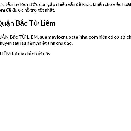
hực tế,máy lọc nước còn gặp nhiều vấn đề khác khiến cho việc hoạ
com
để được hỗ trợ tốt nhất.
Quận Bắc Từ Liêm.
 QUẬN Bắc TỪ LIÊM,
suamaylocnuoctainha.com
hiện có cơ sở 
huyên sâu,lâu năm,nhiệt tình,chu đáo.
IÊM tại địa chỉ dưới đây: