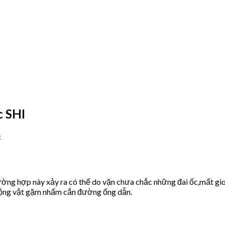
c SHI
:
ờng hợp này xảy ra có thể do vặn chưa chắc những đai ốc,mất gio
động vật gặm nhấm cắn đường ống dẫn.