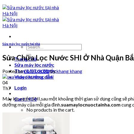
Sửa máy lọc nước tại nhà
Search
for:
Sửa Chữa Lọc Nước SHI Ở Nhà Quận Bắ
Trang chủ
Sửa máy lọc nước
Thay Lõi Lọc Nước
Posted on
04/07/2022
by
khang khang
Video hướng dẫn
04
Login
Th7
Máy lọc nước SHI,sau một khoảng thời gian sử dụng cũng sẽ phải
Cart /
₫
0
0
dưỡng máy của mỗi gia đình.
suamaylocnuoctainha.com
cung c
No products in the cart.
0
Cart