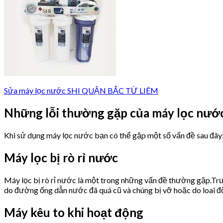
No products in the cart.
Sửa máy lọc nước SHI QUẬN BẮC TỪ LIÊM
Những lỗi thường gặp của máy lọc nướ
Khi sử dụng máy lọc nước bạn có thể gặp một số vấn đề sau đây
Máy lọc bị rò rỉ nước
Máy lọc bị rò rỉ nước là một trong những vấn đề thường gặp.Trư
do đường ống dẫn nước đã quá cũ và chúng bị vỡ hoặc do loai 
Máy kêu to khi hoạt động