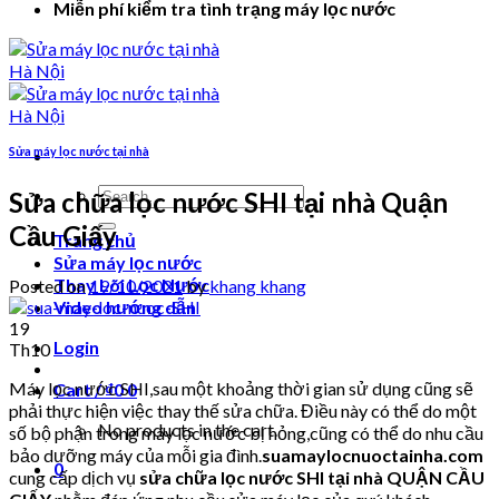
Miễn phí kiểm tra tình trạng máy lọc nước
Sửa máy lọc nước tại nhà
Search
Sửa chữa lọc nước SHI tại nhà Quận
for:
Cầu Giấy
Trang chủ
Sửa máy lọc nước
Thay Lõi Lọc Nước
Posted on
19/10/2021
by
khang khang
Video hướng dẫn
19
Login
Th10
Máy lọc nước SHI,sau một khoảng thời gian sử dụng cũng sẽ
Cart /
₫
0
0
phải thực hiện việc thay thế sửa chữa. Điều này có thể do một
No products in the cart.
số bộ phận trong máy lọc nước bị hỏng,cũng có thể do nhu cầu
bảo dưỡng máy của mỗi gia đình.
suamaylocnuoctainha.com
0
cung cấp dịch vụ
sửa chữa lọc nước SHI tại nhà QUẬN CẦU