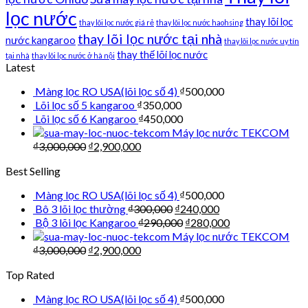
lọc nước
thay lõi lọc
thay lõi lọc nước giá rẻ
thay lõi lọc nước haohsing
thay lõi lọc nước tại nhà
nước kangaroo
thay lõi lọc nước uy tín
thay thế lõi lọc nước
tại nhà
thay lõi lọc nước ở hà nội
Latest
Màng lọc RO USA(lõi lọc số 4)
₫
500,000
Lõi lọc số 5 kangaroo
₫
350,000
Lõi lọc số 6 Kangaroo
₫
450,000
Máy lọc nước TEKCOM
₫
3,000,000
₫
2,900,000
Best Selling
Màng lọc RO USA(lõi lọc số 4)
₫
500,000
Bô 3 lõi lọc thường
₫
300,000
₫
240,000
Bộ 3 lõi lọc Kangaroo
₫
290,000
₫
280,000
Máy lọc nước TEKCOM
₫
3,000,000
₫
2,900,000
Top Rated
Màng lọc RO USA(lõi lọc số 4)
₫
500,000