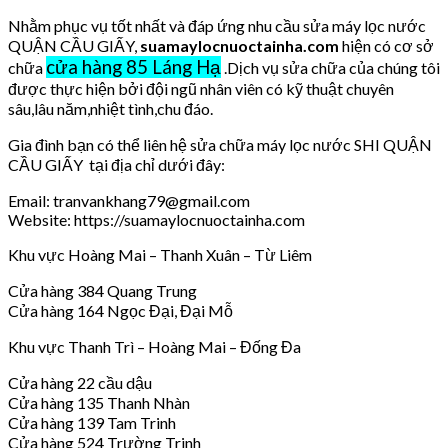
Nhằm phục vụ tốt nhất và đáp ứng nhu cầu sửa máy lọc nước
QUẬN CẦU GIẤY,
suamaylocnuoctainha.com
hiện có cơ sở
cửa hàng 85 Láng Hạ
chữa
.Dịch vụ sửa chữa của chúng tôi
được thực hiện bởi đội ngũ nhân viên có kỹ thuật chuyên
sâu,lâu năm,nhiệt tình,chu đáo.
Gia đình bạn có thể liên hệ sửa chữa máy lọc nước SHI QUẬN
CẦU GIẤY tại địa chỉ dưới đây:
Email: tranvankhang79@gmail.com
Website: https://suamaylocnuoctainha.com
Khu vực Hoàng Mai – Thanh Xuân – Từ Liêm
Cửa hàng 384 Quang Trung
Cửa hàng 164 Ngọc Đại, Đại Mỗ
Khu vực Thanh Trì – Hoàng Mai – Đống Đa
Cửa hàng 22 cầu dậu
Cửa hàng 135 Thanh Nhàn
Cửa hàng 139 Tam Trinh
Cửa hàng 524 Trường Trinh