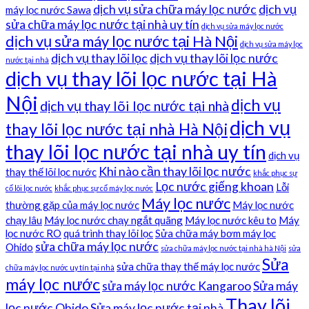
dịch vụ sửa chữa máy lọc nước
dịch vụ
máy lọc nước Sawa
sửa chữa máy lọc nước tại nhà uy tín
dịch vụ sửa máy lọc nước
dịch vụ sửa máy lọc nước tại Hà Nội
dịch vụ sửa máy lọc
dịch vụ thay lõi lọc
dịch vụ thay lõi lọc nước
nước tại nhà
dịch vụ thay lõi lọc nước tại Hà
Nội
dịch vụ
dịch vụ thay lõi lọc nước tại nhà
dịch vụ
thay lõi lọc nước tại nhà Hà Nội
thay lõi lọc nước tại nhà uy tín
dịch vụ
Khi nào cần thay lõi lọc nước
thay thế lõi lọc nước
khắc phục sự
Lọc nước giếng khoan
Lỗi
cố lõi lọc nước
khắc phục sự cố máy lọc nước
Máy lọc nước
thường gặp của máy lọc nước
Máy lọc nước
chạy lâu
Máy lọc nước chạy ngắt quãng
Máy lọc nước kêu to
Máy
lọc nước RO
quá trình thay lõi lọc
Sửa chữa máy bơm máy lọc
sửa chữa máy lọc nước
Ohido
sửa chữa máy lọc nước tại nhà hà Nội
sửa
Sửa
sửa chữa thay thế máy lọc nước
chữa máy lọc nước uy tín tại nhà
máy lọc nước
sửa máy lọc nước Kangaroo
Sửa máy
Thay lõi
lọc nước Ohido
Sửa máy lọc nước tại nhà