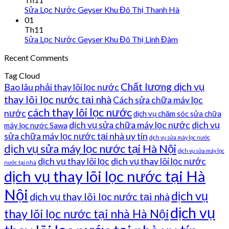
Sửa Lọc Nước Geyser Khu Đô Thị Thanh Hà
01
Th11
Sửa Lọc Nước Geyser Khu Đô Thị Linh Đàm
Recent Comments
Tag Cloud
Chất lượng dịch vụ
Bao lâu phải thay lõi lọc nước
thay lõi lọc nước tại nhà
Cách sửa chữa máy lọc
cách thay lõi lọc nước
nước
dịch vụ chăm sóc sửa chữa
dịch vụ sửa chữa máy lọc nước
dịch vụ
máy lọc nước Sawa
sửa chữa máy lọc nước tại nhà uy tín
dịch vụ sửa máy lọc nước
dịch vụ sửa máy lọc nước tại Hà Nội
dịch vụ sửa máy lọc
dịch vụ thay lõi lọc
dịch vụ thay lõi lọc nước
nước tại nhà
dịch vụ thay lõi lọc nước tại Hà
Nội
dịch vụ
dịch vụ thay lõi lọc nước tại nhà
dịch vụ
thay lõi lọc nước tại nhà Hà Nội