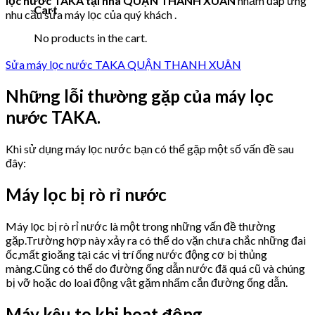
lọc nước TAKA tại nhà QUẬN THANH XUÂN
nhằm đáp ứng
Cart
nhu cầu sửa máy lọc của quý khách .
No products in the cart.
Sửa máy lọc nước TAKA QUẬN THANH XUÂN
Những lỗi thường gặp của máy lọc
nước TAKA.
Khi sử dụng máy lọc nước bạn có thể gặp một số vấn đề sau
đây:
Máy lọc bị rò rỉ nước
Máy lọc bị rò rỉ nước là một trong những vấn đề thường
gặp.Trường hợp này xảy ra có thể do vặn chưa chắc những đai
ốc,mất gioăng tại các vị trí ống nước động cơ bị thủng
màng.Cũng có thể do đường ống dẫn nước đã quá cũ và chúng
bị vỡ hoặc do loai động vật gặm nhấm cắn đường ống dẫn.
Máy kêu to khi hoạt động