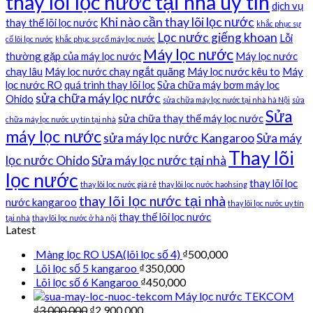
thay lõi lọc nước tại nhà uy tín
dịch vụ
Khi nào cần thay lõi lọc nước
thay thế lõi lọc nước
khắc phục sự
Lọc nước giếng khoan
Lỗi
cố lõi lọc nước
khắc phục sự cố máy lọc nước
Máy lọc nước
thường gặp của máy lọc nước
Máy lọc nước
chạy lâu
Máy lọc nước chạy ngắt quãng
Máy lọc nước kêu to
Máy
lọc nước RO
quá trình thay lõi lọc
Sửa chữa máy bơm máy lọc
sửa chữa máy lọc nước
Ohido
sửa chữa máy lọc nước tại nhà hà Nội
sửa
Sửa
sửa chữa thay thế máy lọc nước
chữa máy lọc nước uy tín tại nhà
máy lọc nước
sửa máy lọc nước Kangaroo
Sửa máy
Thay lõi
lọc nước Ohido
Sửa máy lọc nước tại nhà
lọc nước
thay lõi lọc
thay lõi lọc nước giá rẻ
thay lõi lọc nước haohsing
thay lõi lọc nước tại nhà
nước kangaroo
thay lõi lọc nước uy tín
thay thế lõi lọc nước
tại nhà
thay lõi lọc nước ở hà nội
Latest
Màng lọc RO USA(lõi lọc số 4)
₫
500,000
Lõi lọc số 5 kangaroo
₫
350,000
Lõi lọc số 6 Kangaroo
₫
450,000
Máy lọc nước TEKCOM
₫
3,000,000
₫
2,900,000