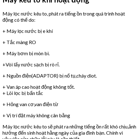
Máy lọc nước kêu to, phát ra tiếng ồn trong quá trình hoạt
động có thể do:
+ Máy lọc nước bị e khí
+ Tắc màng RO
+ Máy bơm bị mòn bi.
+Vòi lấy nước sạch bị rò rỉ.
+ Nguồn điện(ADAPTOR) bị nổ tụ,cháy diot.
+ Van áp cao hoạt động không tốt.
+ Lõi lọc bị bẩn tắc
+ Hỏng van cơ,van điện từ
+ Vị trí đặt máy không cân bằng
Máy lọc nước kêu to sẽ phát ra những tiếng ồn rất khó chịu,ảnh
hưởng đến sinh hoạt hằng ngày của gia đình bạn. Chính vì
vậy,việc sửa chữa lỗi này là cần thiết