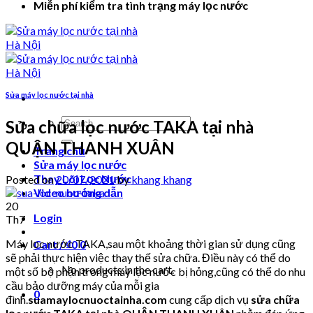
Miễn phí kiểm tra tình trạng máy lọc nước
Sửa máy lọc nước tại nhà
Search
Sửa chữa lọc nước TAKA tại nhà
for:
QUẬN THANH XUÂN
Trang chủ
Sửa máy lọc nước
Thay Lõi Lọc Nước
Posted on
20/07/2021
by
khang khang
Video hướng dẫn
20
Login
Th7
Máy lọc nước TAKA,sau một khoảng thời gian sử dụng cũng
Cart /
₫
0
0
sẽ phải thực hiện việc thay thế sửa chữa. Điều này có thể do
No products in the cart.
một số bộ phận trong máy lọc nước bị hỏng,cũng có thể do nhu
cầu bảo dưỡng máy của mỗi gia
0
đình.
suamaylocnuoctainha.com
cung cấp dịch vụ
sửa chữa