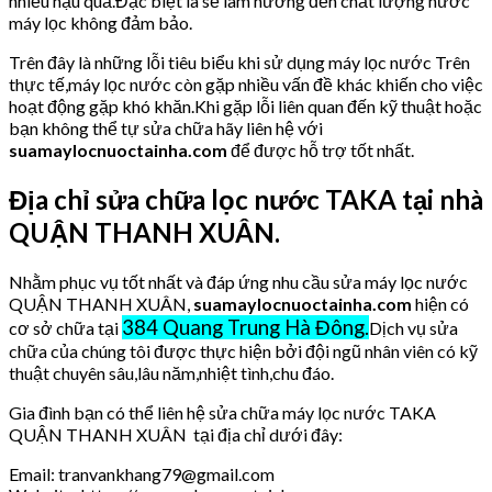
nhiều hậu quả.Đặc biệt là sẽ làm hưởng đến chất lượng nước
máy lọc không đảm bảo.
Trên đây là những lỗi tiêu biểu khi sử dụng máy lọc nước Trên
thực tế,máy lọc nước còn gặp nhiều vấn đề khác khiến cho việc
hoạt động gặp khó khăn.Khi gặp lỗi liên quan đến kỹ thuật hoặc
bạn không thể tự sửa chữa hãy liên hệ với
suamaylocnuoctainha.com
để được hỗ trợ tốt nhất.
Địa chỉ sửa chữa lọc nước TAKA tại nhà
QUẬN THANH XUÂN.
Nhằm phục vụ tốt nhất và đáp ứng nhu cầu sửa máy lọc nước
QUẬN THANH XUÂN,
suamaylocnuoctainha.com
hiện có
384 Quang Trung Hà Đông.
cơ sở chữa tại
Dịch vụ sửa
chữa của chúng tôi được thực hiện bởi đội ngũ nhân viên có kỹ
thuật chuyên sâu,lâu năm,nhiệt tình,chu đáo.
Gia đình bạn có thể liên hệ sửa chữa máy lọc nước TAKA
QUẬN THANH XUÂN tại địa chỉ dưới đây:
Email: tranvankhang79@gmail.com