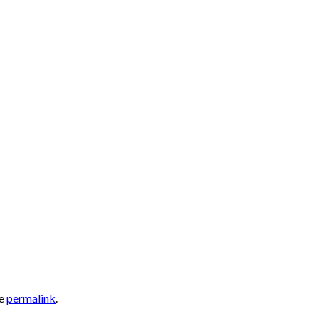
he
permalink
.