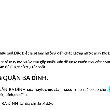
u hậu quả.Đặc biệt là sẽ làm hưởng đến chất lượng nước máy lọc
hực tế,máy lọc nước còn gặp nhiều vấn đề khác khiến cho việc hoạ
com
để được hỗ trợ tốt nhất.
hà QUẬN BA ĐÌNH.
c QUẬN BA ĐÌNH,
suamaylocnuoctainha.com
hiện có cơ sở chữa
iệt tình,chu đáo.
 BA ĐÌNH tại địa chỉ dưới đây: