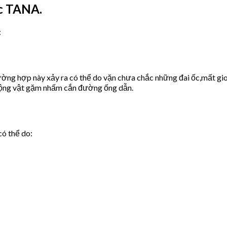
c TANA.
:
ờng hợp này xảy ra có thể do vặn chưa chắc những đai ốc,mất gio
động vật gặm nhấm cắn đường ống dẫn.
có thể do: