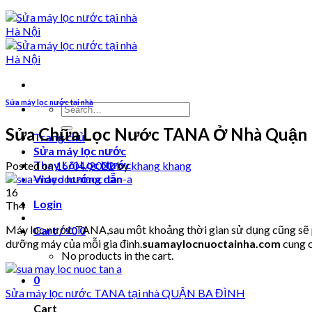
Sửa máy lọc nước tại nhà
Search
for:
Sửa Chữa Lọc Nước TANA Ở Nhà Quận 
Trang chủ
Sửa máy lọc nước
Thay Lõi Lọc Nước
Posted on
16/04/2022
by
khang khang
Video hướng dẫn
16
Login
Th4
Máy lọc nước TANA,sau một khoảng thời gian sử dụng cũng sẽ ph
Cart /
₫
0
0
dưỡng máy của mỗi gia đình.
suamaylocnuoctainha.com
cung c
No products in the cart.
0
Sửa máy lọc nước TANA tại nhà QUẬN BA ĐÌNH
Cart