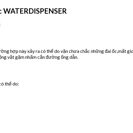
ước WATERDISPENSER
:
ờng hợp này xảy ra có thể do vặn chưa chắc những đai ốc,mất gio
động vật gặm nhấm cắn đường ống dẫn.
có thể do: