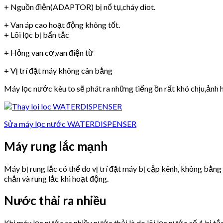
+ Nguồn điện(ADAPTOR) bị nổ tụ,cháy diot.
+ Van áp cao hoạt động không tốt.
+ Lõi lọc bị bẩn tắc
+ Hỏng van cơ,van điện từ
+ Vị trí đặt máy không cân bằng
Máy lọc nước kêu to sẽ phát ra những tiếng ồn rất khó chịu,ảnh h
Sửa máy lọc nước WATERDISPENSER
Máy rung lắc mạnh
Máy bị rung lắc có thể do vị trí đặt máy bị cập kênh, không bằn
chắn và rung lắc khi hoạt động.
Nước thải ra nhiều
Khi máy lọc nước ra nhiều nước thải là do lõi lọc nước số 4 bị tắ