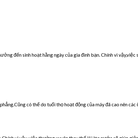
ưởng đến sinh hoạt hằng ngày của gia đình bạn. Chính vì vậy,việc s
g phẳng.Cũng có thể do tuổi thọ hoạt động của máy đã cao nên các 
c.Chính vì vậy, việc thường xuyên thay thế lõi lọc nước sẽ giúp giảm