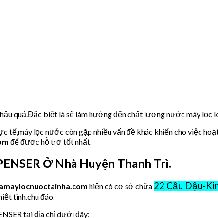
u hậu quả.Đặc biệt là sẽ làm hưởng đến chất lượng nước máy lọc
hực tế,máy lọc nước còn gặp nhiều vấn đề khác khiến cho việc hoạ
com
để được hỗ trợ tốt nhất.
ENSER Ở Nhà Huyện Thanh Trì.
22 Cầu Dậu-Kim
amaylocnuoctainha.com
hiện có cơ sở chữa
iệt tình,chu đáo.
NSER tại địa chỉ dưới đây: