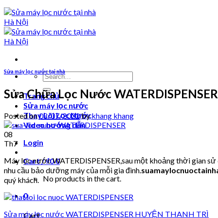
Sửa máy lọc nước tại nhà
Search
for:
Sửa Chữa Lọc Nước WATERDISPENSER 
Trang chủ
Sửa máy lọc nước
Thay Lõi Lọc Nước
Posted on
08/07/2022
by
khang khang
Video hướng dẫn
08
Login
Th7
Máy lọc nước WATERDISPENSER,sau một khoảng thời gian sử dụng
Cart /
₫
0
0
nhu cầu bảo dưỡng máy của mỗi gia đình.
suamaylocnuoctainh
No products in the cart.
quý khách.
0
Sửa máy lọc nước WATERDISPENSER HUYỆN THANH TRÌ
Cart