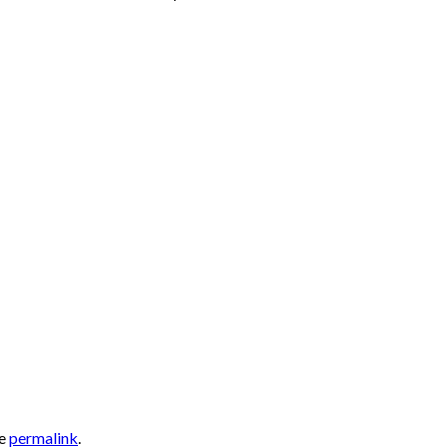
he
permalink
.