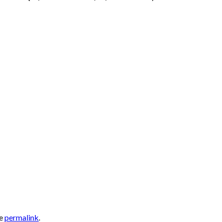
he
permalink
.