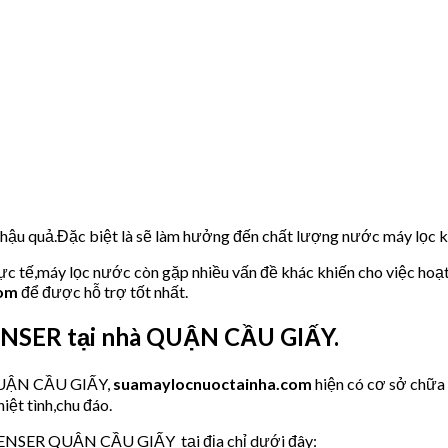
u hậu quả.Đặc biệt là sẽ làm hưởng đến chất lượng nước máy lọc
hực tế,máy lọc nước còn gặp nhiều vấn đề khác khiến cho việc hoạ
com
để được hỗ trợ tốt nhất.
ENSER tại nhà QUẬN CẦU GIẤY.
 QUẬN CẦU GIẤY,
suamaylocnuoctainha.com
hiện có cơ sở chữa
iệt tình,chu đáo.
PENSER QUẬN CẦU GIẤY tại địa chỉ dưới đây: