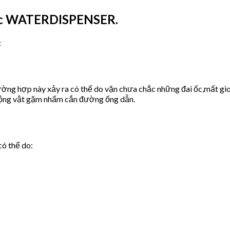
ước WATERDISPENSER.
:
ờng hợp này xảy ra có thể do vặn chưa chắc những đai ốc,mất gio
động vật gặm nhấm cắn đường ống dẫn.
có thể do: