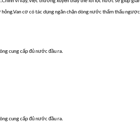
c.Chính vì vậy, việc thường xuyên thay thế lõi lọc nước sẽ giúp giảm
cơ hỏng.Van cơ có tác dụng ngăn chặn dòng nước thẩm thấu ngược
hông cung cấp đủ nước đầu ra.
hông cung cấp đủ nước đầu ra.