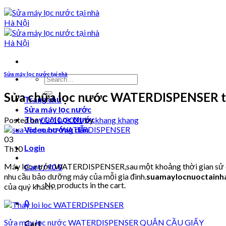
Sửa máy lọc nước tại nhà
Search
for:
Sửa chữa lọc nước WATERDISPENSER tạ
Trang chủ
Sửa máy lọc nước
Thay Lõi Lọc Nước
Posted on
03/10/2021
by
khang khang
Video hướng dẫn
03
Login
Th10
Máy lọc nước WATERDISPENSER,sau một khoảng thời gian sử dụng
Cart /
₫
0
0
nhu cầu bảo dưỡng máy của mỗi gia đình.
suamaylocnuoctainh
No products in the cart.
của quý khách .
0
Sửa máy lọc nước WATERDISPENSER QUẬN CẦU GIẤY
Cart