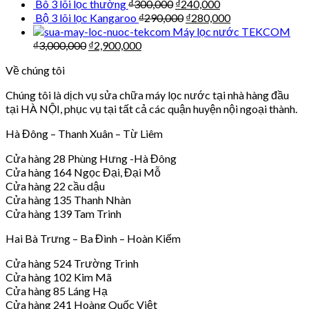
Bô 3 lõi lọc thường
₫
300,000
₫
240,000
Bộ 3 lõi lọc Kangaroo
₫
290,000
₫
280,000
Máy lọc nước TEKCOM
₫
3,000,000
₫
2,900,000
Về chúng tôi
Chúng tôi là dịch vụ sửa chữa máy lọc nước tại nhà hàng đầu
tại HÀ NỘI, phục vụ tại tất cả các quận huyện nội ngoại thành.
Hà Đông – Thanh Xuân – Từ Liêm
Cửa hàng 28 Phùng Hưng -Hà Đông
Cửa hàng 164 Ngọc Đại, Đại Mỗ
Cửa hàng 22 cầu dậu
Cửa hàng 135 Thanh Nhàn
Cửa hàng 139 Tam Trinh
Hai Bà Trưng – Ba Đình – Hoàn Kiếm
Cửa hàng 524 Trường Trinh
Cửa hàng 102 Kim Mã
Cửa hàng 85 Láng Hạ
Cửa hàng 241 Hoàng Quốc Việt