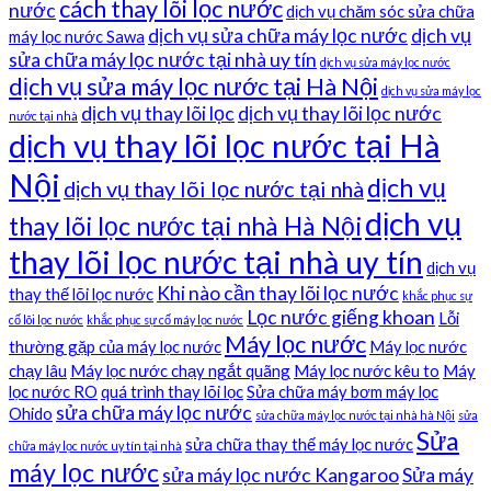
cách thay lõi lọc nước
nước
dịch vụ chăm sóc sửa chữa
dịch vụ sửa chữa máy lọc nước
dịch vụ
máy lọc nước Sawa
sửa chữa máy lọc nước tại nhà uy tín
dịch vụ sửa máy lọc nước
dịch vụ sửa máy lọc nước tại Hà Nội
dịch vụ sửa máy lọc
dịch vụ thay lõi lọc
dịch vụ thay lõi lọc nước
nước tại nhà
dịch vụ thay lõi lọc nước tại Hà
Nội
dịch vụ
dịch vụ thay lõi lọc nước tại nhà
dịch vụ
thay lõi lọc nước tại nhà Hà Nội
thay lõi lọc nước tại nhà uy tín
dịch vụ
Khi nào cần thay lõi lọc nước
thay thế lõi lọc nước
khắc phục sự
Lọc nước giếng khoan
Lỗi
cố lõi lọc nước
khắc phục sự cố máy lọc nước
Máy lọc nước
thường gặp của máy lọc nước
Máy lọc nước
chạy lâu
Máy lọc nước chạy ngắt quãng
Máy lọc nước kêu to
Máy
lọc nước RO
quá trình thay lõi lọc
Sửa chữa máy bơm máy lọc
sửa chữa máy lọc nước
Ohido
sửa chữa máy lọc nước tại nhà hà Nội
sửa
Sửa
sửa chữa thay thế máy lọc nước
chữa máy lọc nước uy tín tại nhà
máy lọc nước
sửa máy lọc nước Kangaroo
Sửa máy