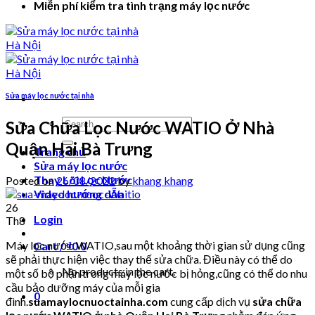
Miễn phí kiểm tra tình trạng máy lọc nước
Sửa máy lọc nước tại nhà
Search
Sửa Chữa Lọc Nước WATIO Ở Nhà
for:
Quận Hai Bà Trưng
Trang chủ
Sửa máy lọc nước
Thay Lõi Lọc Nước
Posted on
26/08/2022
by
khang khang
Video hướng dẫn
26
Login
Th8
Máy lọc nước WATIO,sau một khoảng thời gian sử dụng cũng
Cart /
₫
0
0
sẽ phải thực hiện việc thay thế sửa chữa. Điều này có thể do
No products in the cart.
một số bộ phận trong máy lọc nước bị hỏng,cũng có thể do nhu
cầu bảo dưỡng máy của mỗi gia
0
đình.
suamaylocnuoctainha.com
cung cấp dịch vụ
sửa chữa