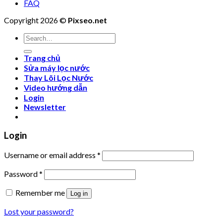
FAQ
Copyright 2026 ©
Pixseo.net
Search
for:
Trang chủ
Sửa máy lọc nước
Thay Lõi Lọc Nước
Video hướng dẫn
Login
Newsletter
Login
Username or email address
*
Password
*
Remember me
Log in
Lost your password?