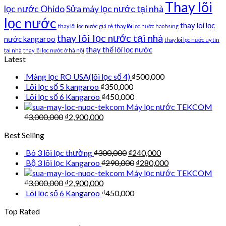
Thay lõi
lọc nước Ohido
Sửa máy lọc nước tại nhà
lọc nước
thay lõi lọc
thay lõi lọc nước giá rẻ
thay lõi lọc nước haohsing
thay lõi lọc nước tại nhà
nước kangaroo
thay lõi lọc nước uy tín
thay thế lõi lọc nước
tại nhà
thay lõi lọc nước ở hà nội
Latest
Màng lọc RO USA(lõi lọc số 4)
₫
500,000
Lõi lọc số 5 kangaroo
₫
350,000
Lõi lọc số 6 Kangaroo
₫
450,000
Máy lọc nước TEKCOM
₫
3,000,000
₫
2,900,000
Best Selling
Bô 3 lõi lọc thường
₫
300,000
₫
240,000
Bộ 3 lõi lọc Kangaroo
₫
290,000
₫
280,000
Máy lọc nước TEKCOM
₫
3,000,000
₫
2,900,000
Lõi lọc số 6 Kangaroo
₫
450,000
Top Rated