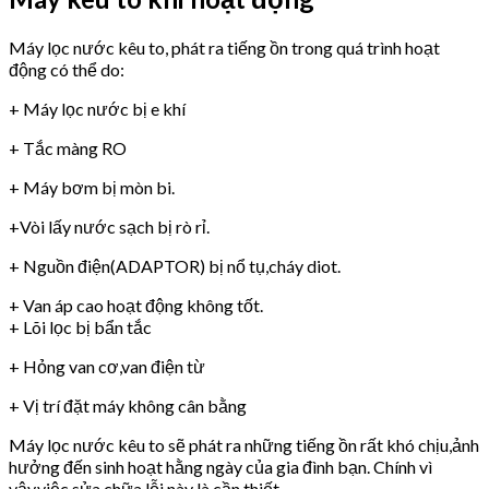
Máy lọc nước kêu to, phát ra tiếng ồn trong quá trình hoạt
động có thể do:
+ Máy lọc nước bị e khí
+ Tắc màng RO
+ Máy bơm bị mòn bi.
+Vòi lấy nước sạch bị rò rỉ.
+ Nguồn điện(ADAPTOR) bị nổ tụ,cháy diot.
+ Van áp cao hoạt động không tốt.
+ Lõi lọc bị bẩn tắc
+ Hỏng van cơ,van điện từ
+ Vị trí đặt máy không cân bằng
Máy lọc nước kêu to sẽ phát ra những tiếng ồn rất khó chịu,ảnh
hưởng đến sinh hoạt hằng ngày của gia đình bạn. Chính vì
vậy,việc sửa chữa lỗi này là cần thiết