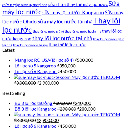
Sửa
sửa chữa thay thế máy lọc nước
chữa máy lọc nước uy tín tại nhà
máy lọc nước
sửa máy lọc nước Kangaroo
Sửa máy
Thay lõi
lọc nước Ohido
Sửa máy lọc nước tại nhà
lọc nước
thay lõi lọc
thay lõi lọc nước giá rẻ
thay lõi lọc nước haohsing
thay lõi lọc nước tại nhà
nước kangaroo
thay lõi lọc nước uy tín
thay thế lõi lọc nước
tại nhà
thay lõi lọc nước ở hà nội
Latest
Màng lọc RO USA(lõi lọc số 4)
₫
500,000
Lõi lọc số 5 kangaroo
₫
350,000
Lõi lọc số 6 Kangaroo
₫
450,000
Máy lọc nước TEKCOM
₫
3,000,000
₫
2,900,000
Best Selling
Bô 3 lõi lọc thường
₫
300,000
₫
240,000
Bộ 3 lõi lọc Kangaroo
₫
290,000
₫
280,000
Máy lọc nước TEKCOM
₫
3,000,000
₫
2,900,000
Lõi lọc số 6 Kangaroo
₫
450,000