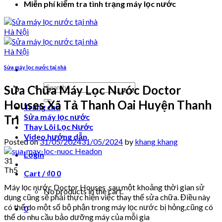
Miễn phí kiểm tra tình trạng máy lọc nước
Sửa máy lọc nước tại nhà
Search
Sửa Chữa Máy Lọc Nước Doctor
for:
Houses Xã Tả Thanh Oai Huyện Thanh
Trang chủ
Sửa máy lọc nước
Trì
Thay Lõi Lọc Nước
Video hướng dẫn
Posted on
31/05/2024
31/05/2024
by
khang khang
Login
31
Th5
Cart /
₫
0
0
Máy lọc nước Doctor Houses ,sau một khoảng thời gian sử
No products in the cart.
dụng cũng sẽ phải thực hiện việc thay thế sửa chữa. Điều này
có thể do một số bộ phận trong máy lọc nước bị hỏng,cũng có
0
thể do nhu cầu bảo dưỡng máy của mỗi gia