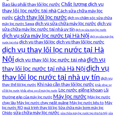
Chất lượng dịch vụ
Bao lâu phải thay lõi lọc nước
thay lõi lọc nước tại nhà
Cách sửa chữa máy lọc
cách thay lõi lọc nước
nước
dịch vụ chăm sóc sửa chữa
dịch vụ sửa chữa máy lọc nước
dịch vụ
máy lọc nước Sawa
sửa chữa máy lọc nước tại nhà uy tín
dịch vụ sửa máy lọc nước
dịch vụ sửa máy lọc nước tại Hà Nội
dịch vụ sửa máy lọc
dịch vụ thay lõi lọc
dịch vụ thay lõi lọc nước
nước tại nhà
dịch vụ thay lõi lọc nước tại Hà
Nội
dịch vụ
dịch vụ thay lõi lọc nước tại nhà
dịch vụ
thay lõi lọc nước tại nhà Hà Nội
thay lõi lọc nước tại nhà uy tín
dịch vụ
Khi nào cần thay lõi lọc nước
thay thế lõi lọc nước
khắc phục sự
Lọc nước giếng khoan
Lỗi
cố lõi lọc nước
khắc phục sự cố máy lọc nước
Máy lọc nước
thường gặp của máy lọc nước
Máy lọc nước
chạy lâu
Máy lọc nước chạy ngắt quãng
Máy lọc nước kêu to
Máy
lọc nước RO
quá trình thay lõi lọc
Sửa chữa máy bơm máy lọc
sửa chữa máy lọc nước
Ohido
sửa chữa máy lọc nước tại nhà hà Nội
sửa