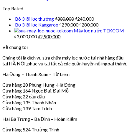
Top Rated
Bô 3 lõi lọc thường
₫
300,000
₫
240,000
Bộ 3 lõi lọc Kangaroo
₫
290,000
₫
280,000
Máy lọc nước TEKCOM
₫
3,000,000
₫
2,900,000
Về chúng tôi
Chúng tôi là dịch vụ sửa chữa máy lọc nước tại nhà hàng đầu
tại HÀ NỘI, phục vụ tại tất cả các quận huyện nội ngoại thành.
Hà Đông – Thanh Xuân – Từ Liêm
Cửa hàng 28 Phùng Hưng -Hà Đông
Cửa hàng 164 Ngọc Đại, Đại Mỗ
Cửa hàng 22 cầu dậu
Cửa hàng 135 Thanh Nhàn
Cửa hàng 139 Tam Trinh
Hai Bà Trưng – Ba Đình – Hoàn Kiếm
Cửa hàng 524 Trường Trinh