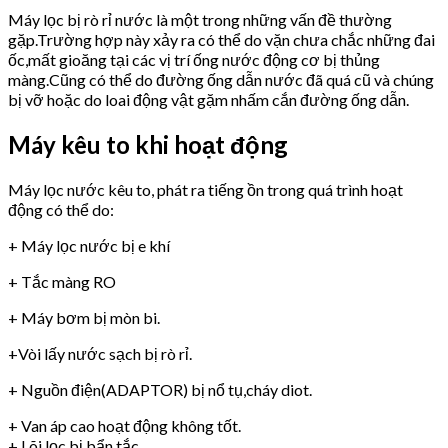
Máy lọc bị rò rỉ nước là một trong những vấn đề thường
gặp.Trường hợp này xảy ra có thể do vặn chưa chắc những đai
ốc,mất gioăng tại các vị trí ống nước động cơ bị thủng
màng.Cũng có thể do đường ống dẫn nước đã quá cũ và chúng
bị vỡ hoặc do loai động vật gặm nhấm cắn đường ống dẫn.
Máy kêu to khi hoạt động
Máy lọc nước kêu to, phát ra tiếng ồn trong quá trình hoạt
động có thể do:
+ Máy lọc nước bị e khí
+ Tắc màng RO
+ Máy bơm bị mòn bi.
+Vòi lấy nước sạch bị rò rỉ.
+ Nguồn điện(ADAPTOR) bị nổ tụ,cháy diot.
+ Van áp cao hoạt động không tốt.
+ Lõi lọc bị bẩn tắc