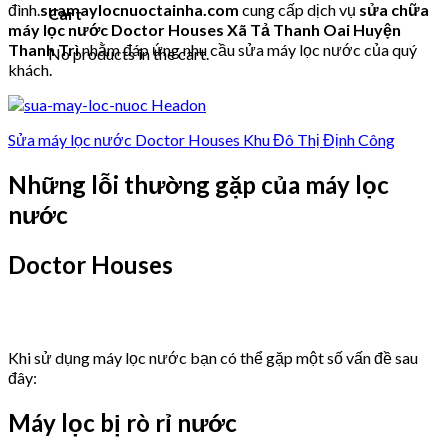
đình.
suamaylocnuoctainha.com
cung cấp dịch vụ
sửa chữa
Cart
máy lọc nước Doctor Houses Xã Tả Thanh Oai Huyện
Thanh Trì
nhằm đáp ứng nhu cầu sửa máy lọc nước của quý
No products in the cart.
khách.
Sửa máy lọc nước Doctor Houses Khu Đô Thị Định Công
Những lỗi thường gặp của máy lọc
nước
Doctor Houses
Khi sử dụng máy lọc nước bạn có thể gặp một số vấn đề sau
đây:
Máy lọc bị rò rỉ nước