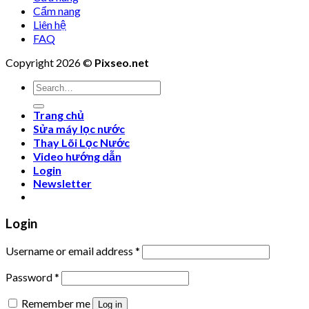
Cẩm nang
Liên hệ
FAQ
Copyright 2026 ©
Pixseo.net
Search
for:
Trang chủ
Sửa máy lọc nước
Thay Lõi Lọc Nước
Video hướng dẫn
Login
Newsletter
Login
Username or email address
*
Password
*
Remember me
Log in