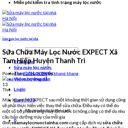
Miễn phí kiểm tra tình trạng máy lọc nước
Sửa máy lọc nước tại nhà
Search
Sửa Chữa Máy Lọc Nước EXPECT Xã
for:
Tam Hiệp Huyện Thanh Trì
Trang chủ
Sửa máy lọc nước
Thay Lõi Lọc Nước
Posted on
13/04/2024
by
khang khang
Video hướng dẫn
13
Login
Th4
Máy lọc nước EXPECT sau một khoảng thời gian sử dụng cũng
Cart /
₫
0
0
sẽ phải thực hiện việc thay thế sửa chữa. Điều này có thể do
No products in the cart.
một số bộ phận trong máy lọc nước bị hỏng,cũng có thể do nhu
cầu bảo dưỡng máy của mỗi gia
0
đình.
suamaylocnuoctainha.com
cung cấp dịch vụ
sửa chữa