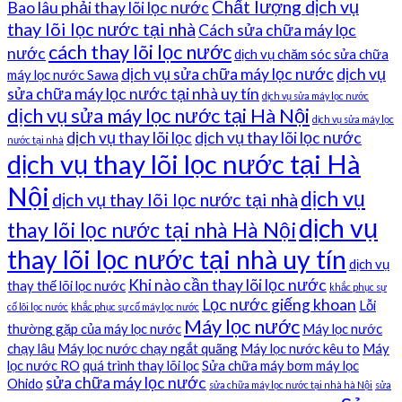
Chất lượng dịch vụ
Bao lâu phải thay lõi lọc nước
thay lõi lọc nước tại nhà
Cách sửa chữa máy lọc
cách thay lõi lọc nước
nước
dịch vụ chăm sóc sửa chữa
dịch vụ sửa chữa máy lọc nước
dịch vụ
máy lọc nước Sawa
sửa chữa máy lọc nước tại nhà uy tín
dịch vụ sửa máy lọc nước
dịch vụ sửa máy lọc nước tại Hà Nội
dịch vụ sửa máy lọc
dịch vụ thay lõi lọc
dịch vụ thay lõi lọc nước
nước tại nhà
dịch vụ thay lõi lọc nước tại Hà
Nội
dịch vụ
dịch vụ thay lõi lọc nước tại nhà
dịch vụ
thay lõi lọc nước tại nhà Hà Nội
thay lõi lọc nước tại nhà uy tín
dịch vụ
Khi nào cần thay lõi lọc nước
thay thế lõi lọc nước
khắc phục sự
Lọc nước giếng khoan
Lỗi
cố lõi lọc nước
khắc phục sự cố máy lọc nước
Máy lọc nước
thường gặp của máy lọc nước
Máy lọc nước
chạy lâu
Máy lọc nước chạy ngắt quãng
Máy lọc nước kêu to
Máy
lọc nước RO
quá trình thay lõi lọc
Sửa chữa máy bơm máy lọc
sửa chữa máy lọc nước
Ohido
sửa chữa máy lọc nước tại nhà hà Nội
sửa