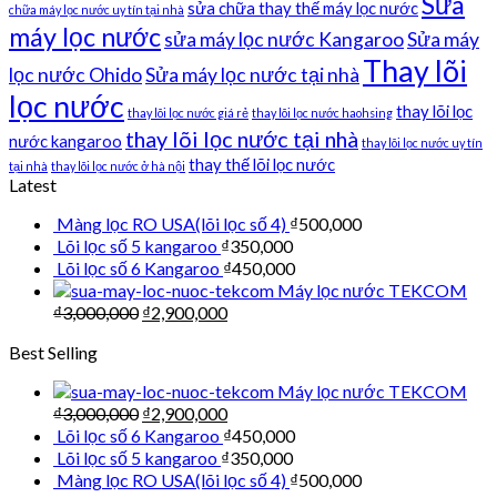
Sửa
sửa chữa thay thế máy lọc nước
chữa máy lọc nước uy tín tại nhà
máy lọc nước
sửa máy lọc nước Kangaroo
Sửa máy
Thay lõi
lọc nước Ohido
Sửa máy lọc nước tại nhà
lọc nước
thay lõi lọc
thay lõi lọc nước giá rẻ
thay lõi lọc nước haohsing
thay lõi lọc nước tại nhà
nước kangaroo
thay lõi lọc nước uy tín
thay thế lõi lọc nước
tại nhà
thay lõi lọc nước ở hà nội
Latest
Màng lọc RO USA(lõi lọc số 4)
₫
500,000
Lõi lọc số 5 kangaroo
₫
350,000
Lõi lọc số 6 Kangaroo
₫
450,000
Máy lọc nước TEKCOM
₫
3,000,000
₫
2,900,000
Best Selling
Máy lọc nước TEKCOM
₫
3,000,000
₫
2,900,000
Lõi lọc số 6 Kangaroo
₫
450,000
Lõi lọc số 5 kangaroo
₫
350,000
Màng lọc RO USA(lõi lọc số 4)
₫
500,000