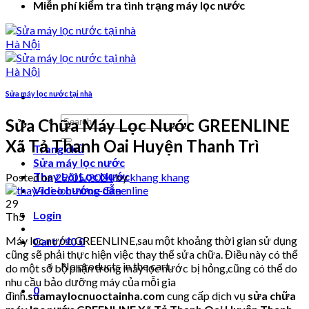
Miễn phí kiểm tra tình trạng máy lọc nước
Sửa máy lọc nước tại nhà
Search
Sửa Chữa Máy Lọc Nước GREENLINE
for:
Xã Tả Thanh Oai Huyện Thanh Trì
Trang chủ
Sửa máy lọc nước
Thay Lõi Lọc Nước
Posted on
29/05/2024
by
khang khang
Video hướng dẫn
29
Login
Th5
Máy lọc nước GREENLINE,sau một khoảng thời gian sử dụng
Cart /
₫
0
0
cũng sẽ phải thực hiện việc thay thế sửa chữa. Điều này có thể
No products in the cart.
do một số bộ phận trong máy lọc nước bị hỏng,cũng có thể do
nhu cầu bảo dưỡng máy của mỗi gia
0
đình.
suamaylocnuoctainha.com
cung cấp dịch vụ
sửa chữa