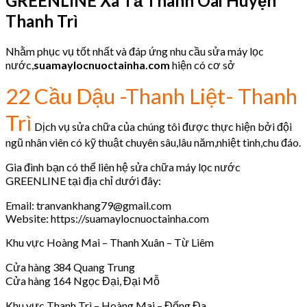
GREENLINE
Xã Tả Thanh Oai Huyện
Thanh Trì
Nhằm phục vụ tốt nhất và đáp ứng nhu cầu sửa máy lọc
nước,
suamaylocnuoctainha.com
hiện có cơ sở
22 Cầu Dậu -Thanh Liệt- Thanh
Trì
Dịch vụ sửa chữa của chúng tôi được thực hiện bởi đội
ngũ nhân viên có kỹ thuật chuyên sâu,lâu năm,nhiệt tình,chu đáo.
Gia đình bạn có thể liên hệ sửa chữa máy lọc nước
GREENLINE tại địa chỉ dưới đây:
Email: tranvankhang79@gmail.com
Website: https://suamaylocnuoctainha.com
Khu vực Hoàng Mai – Thanh Xuân – Từ Liêm
Cửa hàng 384 Quang Trung
Cửa hàng 164 Ngọc Đại, Đại Mỗ
Khu vực Thanh Trì – Hoàng Mai – Đống Đa