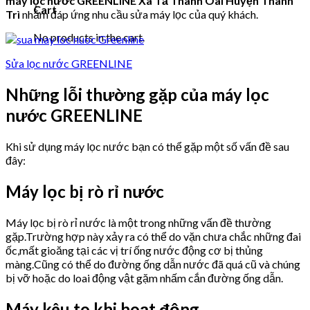
máy lọc nước GREENLINE Xã Tả Thanh Oai Huyện Thanh
Cart
Trì
nhằm đáp ứng nhu cầu sửa máy lọc của quý khách.
No products in the cart.
Sửa lọc nước GREENLINE
Những lỗi thường gặp của máy lọc
nước GREENLINE
Khi sử dụng máy lọc nước bạn có thể gặp một số vấn đề sau
đây:
Máy lọc bị rò rỉ nước
Máy lọc bị rò rỉ nước là một trong những vấn đề thường
gặp.Trường hợp này xảy ra có thể do vặn chưa chắc những đai
ốc,mất gioăng tại các vị trí ống nước động cơ bị thủng
màng.Cũng có thể do đường ống dẫn nước đã quá cũ và chúng
bị vỡ hoặc do loai động vật gặm nhấm cắn đường ống dẫn.
Máy kêu to khi hoạt động