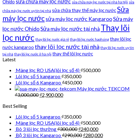
sửa chữa máy lọc nước
Ohido
sửa chữa máy lọc nước tại nhà hà Nội
sửa
Sửa
sửa chữa thay thế máy lọc nước
chữa máy lọc nước uy tín tại nhà
máy lọc nước
sửa máy lọc nước Kangaroo
Sửa máy
Thay lõi
lọc nước Ohido
Sửa máy lọc nước tại nhà
lọc nước
thay lõi lọc
thay lõi lọc nước giá rẻ
thay lõi lọc nước haohsing
thay lõi lọc nước tại nhà
nước kangaroo
thay lõi lọc nước uy tín
thay thế lõi lọc nước
tại nhà
thay lõi lọc nước ở hà nội
Latest
Màng lọc RO USA(lõi lọc số 4)
₫
500,000
Lõi lọc số 5 kangaroo
₫
350,000
Lõi lọc số 6 Kangaroo
₫
450,000
Máy lọc nước TEKCOM
₫
3,000,000
₫
2,900,000
Best Selling
Lõi lọc số 5 kangaroo
₫
350,000
Màng lọc RO USA(lõi lọc số 4)
₫
500,000
Bô 3 lõi lọc thường
₫
300,000
₫
240,000
Bộ 3 lõi lọc Kangaroo
₫
290,000
₫
280,000