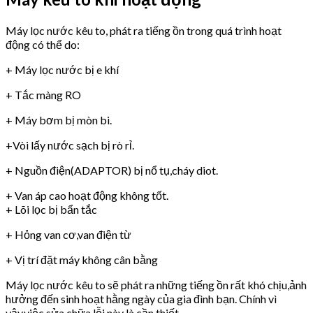
Máy lọc nước kêu to, phát ra tiếng ồn trong quá trình hoạt
động có thể do:
+ Máy lọc nước bị e khí
+ Tắc màng RO
+ Máy bơm bị mòn bi.
+Vòi lấy nước sạch bị rò rỉ.
+ Nguồn điện(ADAPTOR) bị nổ tụ,cháy diot.
+ Van áp cao hoạt động không tốt.
+ Lõi lọc bị bẩn tắc
+ Hỏng van cơ,van điện từ
+ Vị trí đặt máy không cân bằng
Máy lọc nước kêu to sẽ phát ra những tiếng ồn rất khó chịu,ảnh
hưởng đến sinh hoạt hằng ngày của gia đình bạn. Chính vì
vậy,việc sửa chữa lỗi này là cần thiết