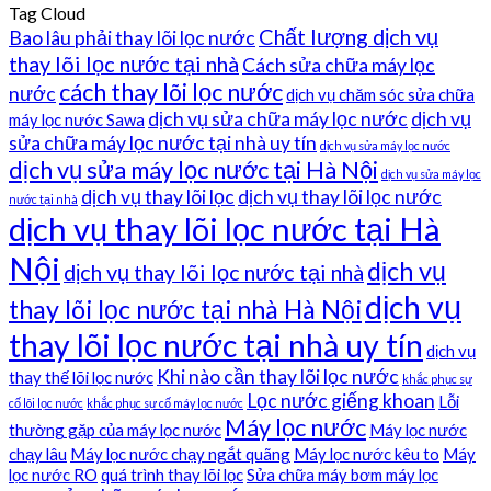
Tag Cloud
Chất lượng dịch vụ
Bao lâu phải thay lõi lọc nước
thay lõi lọc nước tại nhà
Cách sửa chữa máy lọc
cách thay lõi lọc nước
nước
dịch vụ chăm sóc sửa chữa
dịch vụ sửa chữa máy lọc nước
dịch vụ
máy lọc nước Sawa
sửa chữa máy lọc nước tại nhà uy tín
dịch vụ sửa máy lọc nước
dịch vụ sửa máy lọc nước tại Hà Nội
dịch vụ sửa máy lọc
dịch vụ thay lõi lọc
dịch vụ thay lõi lọc nước
nước tại nhà
dịch vụ thay lõi lọc nước tại Hà
Nội
dịch vụ
dịch vụ thay lõi lọc nước tại nhà
dịch vụ
thay lõi lọc nước tại nhà Hà Nội
thay lõi lọc nước tại nhà uy tín
dịch vụ
Khi nào cần thay lõi lọc nước
thay thế lõi lọc nước
khắc phục sự
Lọc nước giếng khoan
Lỗi
cố lõi lọc nước
khắc phục sự cố máy lọc nước
Máy lọc nước
thường gặp của máy lọc nước
Máy lọc nước
chạy lâu
Máy lọc nước chạy ngắt quãng
Máy lọc nước kêu to
Máy
lọc nước RO
quá trình thay lõi lọc
Sửa chữa máy bơm máy lọc