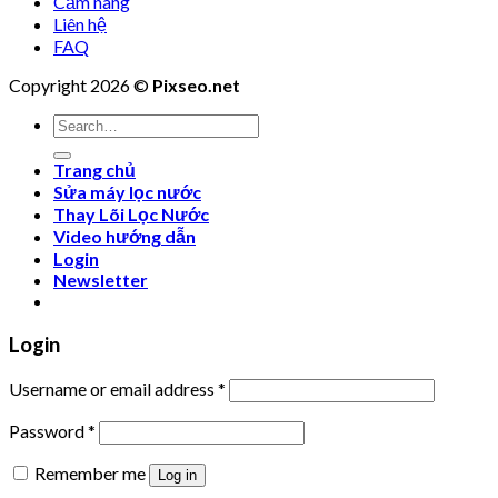
Cẩm nang
Liên hệ
FAQ
Copyright 2026 ©
Pixseo.net
Search
for:
Trang chủ
Sửa máy lọc nước
Thay Lõi Lọc Nước
Video hướng dẫn
Login
Newsletter
Login
Username or email address
*
Password
*
Remember me
Log in