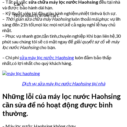
– Tất cả việc
sửa chữa máy lọc nước Haohsing
đều tại nhà
Cart
và được bảo hành dài hạn.
– Kỹ thuật viên tại đây giàu kinh nghiệm,nhiệt tìnhvà lịch sự.
No products in the cart.
–
Thời gian sửa chữa máy Haohsing
luôn thoải mái,phục vụ 8h
sáng đến 21h tối,mọi lúc mọi nơi,kể cả ngày nghỉ lễ hay chủ
nhật.
– Phục vụ nhanh gọn,tận tình,chuyên nghiệp Khi bạn liên hệ,30
phút sau chúng tôi sẽ có mặt ngay để
giải quyết sự cố về máy
lọc nước Haohsing
cho bạn.
– Chi phí
sửa máy lọc nước Haohsing
luôn đảm bảo thấp
nhất,có lợi nhất cho quý khách hàng.
Dịch vụ sửa máy lọc nước Haohsing tại nhà
Những lỗi của máy lọc nước Haohsing
cần sửa để nó hoạt động được bình
thường.
– Máy lọc nước Haohsing không chạy.