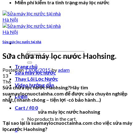
Miễn phí kiểm tra tình trạng máy lọc nước
Sửa máy lọc nước tại nhà
Search
Sửa chữa máy lọc nước Haohsing.
for:
Trang chủ
Posted on
13/06/2015
by
adam
Sửa máy lọc nước
13
Thay Lõi Lọc Nước
Th6
Video hướng dẫn
Sửa chữa lọc nước Haohsing?Hãy tìm
suamaylocnuoctainha.com để được sửa chuyên nghiệp
Login
nhất,( nhanh chóng – tiện lợi -có bảo hành…)
Cart /
₫
0
0
sửa máy lọc nước haohsing
No products in the cart.
Tại sao lại là suamaylocnuoctainha.com cho việc sửa máy
lọc nước Haohsing?
0