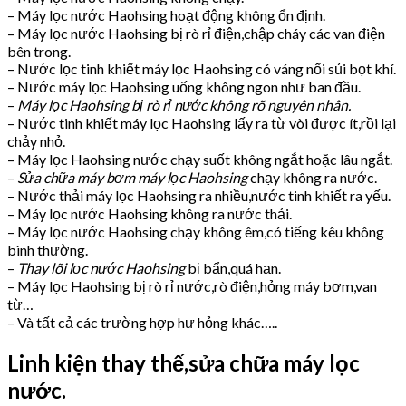
– Máy lọc nước Haohsing hoạt động không ổn định.
– Máy lọc nước Haohsing bị rò rỉ điện,chập cháy các van điện
bên trong.
– Nước lọc tinh khiết máy lọc Haohsing có váng nổi sủi bọt khí.
– Nước máy lọc Haohsing uống không ngon như ban đầu.
–
Máy lọc Haohsing bị rò rỉ nước không rõ nguyên nhân.
– Nước tinh khiết máy lọc Haohsing lấy ra từ vòi được ít,rồi lại
chảy nhỏ.
– Máy lọc Haohsing nước chạy suốt không ngắt hoặc lâu ngắt.
–
Sửa chữa máy bơm máy lọc Haohsing
chạy không ra nước.
– Nước thải máy lọc Haohsing ra nhiều,nước tinh khiết ra yếu.
– Máy lọc nước Haohsing không ra nước thải.
– Máy lọc nước Haohsing chạy không êm,có tiếng kêu không
bình thường.
–
Thay lõi lọc nước Haohsing
bị bẩn,quá hạn.
– Máy lọc Haohsing bị rò rỉ nước,rò điện,hỏng máy bơm,van
từ…
– Và tất cả các trường hợp hư hỏng khác…..
Linh kiện thay thế,sửa chữa máy lọc
nước.