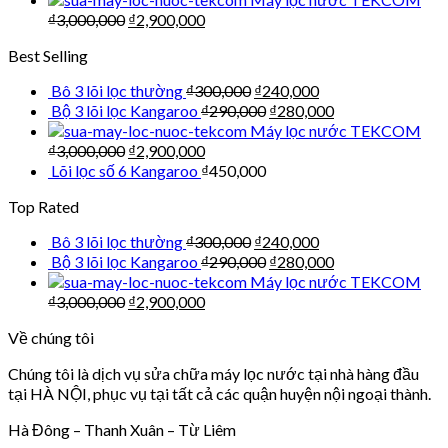
₫
3,000,000
₫
2,900,000
Best Selling
Bô 3 lõi lọc thường
₫
300,000
₫
240,000
Bộ 3 lõi lọc Kangaroo
₫
290,000
₫
280,000
Máy lọc nước TEKCOM
₫
3,000,000
₫
2,900,000
Lõi lọc số 6 Kangaroo
₫
450,000
Top Rated
Bô 3 lõi lọc thường
₫
300,000
₫
240,000
Bộ 3 lõi lọc Kangaroo
₫
290,000
₫
280,000
Máy lọc nước TEKCOM
₫
3,000,000
₫
2,900,000
Về chúng tôi
Chúng tôi là dịch vụ sửa chữa máy lọc nước tại nhà hàng đầu
tại HÀ NỘI, phục vụ tại tất cả các quận huyện nội ngoại thành.
Hà Đông – Thanh Xuân – Từ Liêm