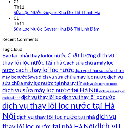
01
Th11
Sửa Lọc Nước Geyser Khu Đô Thị Thanh Hà
01
Th11
Sửa Lọc Nước Geyser Khu Đô Thị Linh Đàm
Recent Comments
Tag Cloud
Chất lượng dịch vụ
Bao lâu phải thay lõi lọc nước
thay lõi lọc nước tại nhà
Cách sửa chữa máy lọc
cách thay lõi lọc nước
nước
dịch vụ chăm sóc sửa chữa
dịch vụ sửa chữa máy lọc nước
dịch vụ
máy lọc nước Sawa
sửa chữa máy lọc nước tại nhà uy tín
dịch vụ sửa máy lọc nước
dịch vụ sửa máy lọc nước tại Hà Nội
dịch vụ sửa máy lọc
dịch vụ thay lõi lọc
dịch vụ thay lõi lọc nước
nước tại nhà
dịch vụ thay lõi lọc nước tại Hà
Nội
dịch vụ
dịch vụ thay lõi lọc nước tại nhà
dịch vụ
thay lõi lọc nước tại nhà Hà Nội