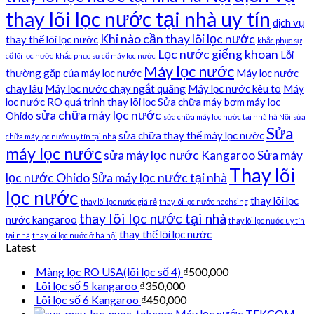
thay lõi lọc nước tại nhà uy tín
dịch vụ
Khi nào cần thay lõi lọc nước
thay thế lõi lọc nước
khắc phục sự
Lọc nước giếng khoan
Lỗi
cố lõi lọc nước
khắc phục sự cố máy lọc nước
Máy lọc nước
thường gặp của máy lọc nước
Máy lọc nước
chạy lâu
Máy lọc nước chạy ngắt quãng
Máy lọc nước kêu to
Máy
lọc nước RO
quá trình thay lõi lọc
Sửa chữa máy bơm máy lọc
sửa chữa máy lọc nước
Ohido
sửa chữa máy lọc nước tại nhà hà Nội
sửa
Sửa
sửa chữa thay thế máy lọc nước
chữa máy lọc nước uy tín tại nhà
máy lọc nước
sửa máy lọc nước Kangaroo
Sửa máy
Thay lõi
lọc nước Ohido
Sửa máy lọc nước tại nhà
lọc nước
thay lõi lọc
thay lõi lọc nước giá rẻ
thay lõi lọc nước haohsing
thay lõi lọc nước tại nhà
nước kangaroo
thay lõi lọc nước uy tín
thay thế lõi lọc nước
tại nhà
thay lõi lọc nước ở hà nội
Latest
Màng lọc RO USA(lõi lọc số 4)
₫
500,000
Lõi lọc số 5 kangaroo
₫
350,000
Lõi lọc số 6 Kangaroo
₫
450,000
Máy lọc nước TEKCOM