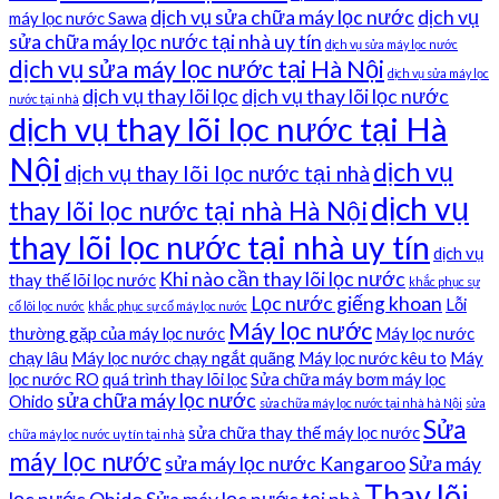
dịch vụ sửa chữa máy lọc nước
dịch vụ
máy lọc nước Sawa
sửa chữa máy lọc nước tại nhà uy tín
dịch vụ sửa máy lọc nước
dịch vụ sửa máy lọc nước tại Hà Nội
dịch vụ sửa máy lọc
dịch vụ thay lõi lọc
dịch vụ thay lõi lọc nước
nước tại nhà
dịch vụ thay lõi lọc nước tại Hà
Nội
dịch vụ
dịch vụ thay lõi lọc nước tại nhà
dịch vụ
thay lõi lọc nước tại nhà Hà Nội
thay lõi lọc nước tại nhà uy tín
dịch vụ
Khi nào cần thay lõi lọc nước
thay thế lõi lọc nước
khắc phục sự
Lọc nước giếng khoan
Lỗi
cố lõi lọc nước
khắc phục sự cố máy lọc nước
Máy lọc nước
thường gặp của máy lọc nước
Máy lọc nước
chạy lâu
Máy lọc nước chạy ngắt quãng
Máy lọc nước kêu to
Máy
lọc nước RO
quá trình thay lõi lọc
Sửa chữa máy bơm máy lọc
sửa chữa máy lọc nước
Ohido
sửa chữa máy lọc nước tại nhà hà Nội
sửa
Sửa
sửa chữa thay thế máy lọc nước
chữa máy lọc nước uy tín tại nhà
máy lọc nước
sửa máy lọc nước Kangaroo
Sửa máy
Thay lõi