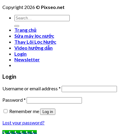
Copyright 2026 ©
Pixseo.net
Search
for:
Trang chủ
Sửa máy lọc nước
Thay Lõi Lọc Nước
Video hướng dẫn
Login
Newsletter
Login
Username or email address
*
Password
*
Remember me
Log in
Lost your password?
Call Now Button