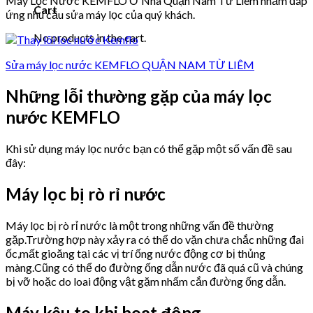
Máy Lọc Nước KEMFLO Ở Nhà Quận Nam Từ Liêm nhằm đáp
Cart
ứng nhu cầu sửa máy lọc của quý khách.
No products in the cart.
Sửa máy lọc nước KEMFLO QUẬN NAM TỪ LIÊM
Những lỗi thường gặp của máy lọc
nước KEMFLO
Khi sử dụng máy lọc nước bạn có thể gặp một số vấn đề sau
đây:
Máy lọc bị rò rỉ nước
Máy lọc bị rò rỉ nước là một trong những vấn đề thường
gặp.Trường hợp này xảy ra có thể do vặn chưa chắc những đai
ốc,mất gioăng tại các vị trí ống nước động cơ bị thủng
màng.Cũng có thể do đường ống dẫn nước đã quá cũ và chúng
bị vỡ hoặc do loai động vật gặm nhấm cắn đường ống dẫn.
Máy kêu to khi hoạt động