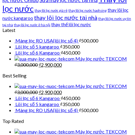
lọc nước Ohido
Sửa máy lọc nước tại nhà
lọc nước
thay lõi lọc
thay lõi lọc nước giá rẻ
thay lõi lọc nước haohsing
thay lõi lọc nước tại nhà
nước kangaroo
thay lõi lọc nước uy tín
thay thế lõi lọc nước
tại nhà
thay lõi lọc nước ở hà nội
Latest
Màng lọc RO USA(lõi lọc số 4)
₫
500,000
Lõi lọc số 5 kangaroo
₫
350,000
Lõi lọc số 6 Kangaroo
₫
450,000
Máy lọc nước TEKCOM
₫
3,000,000
₫
2,900,000
Best Selling
Máy lọc nước TEKCOM
₫
3,000,000
₫
2,900,000
Lõi lọc số 6 Kangaroo
₫
450,000
Lõi lọc số 5 kangaroo
₫
350,000
Màng lọc RO USA(lõi lọc số 4)
₫
500,000
Top Rated
Máy lọc nước TEKCOM