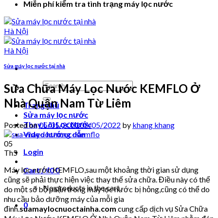
Miễn phí kiểm tra tình trạng máy lọc nước
Sửa máy lọc nước tại nhà
Search
Sửa Chữa Máy Lọc Nước KEMFLO Ở
for:
Nhà Quận Nam Từ Liêm
Trang chủ
Sửa máy lọc nước
Thay Lõi Lọc Nước
Posted on
05/05/2022
05/05/2022
by
khang khang
Video hướng dẫn
05
Login
Th5
Máy lọc nước KEMFLO,sau một khoảng thời gian sử dụng
Cart /
₫
0
0
cũng sẽ phải thực hiện việc thay thế sửa chữa. Điều này có thể
No products in the cart.
do một số bộ phận trong máy lọc nước bị hỏng,cũng có thể do
nhu cầu bảo dưỡng máy của mỗi gia
0
đình.
suamaylocnuoctainha.com
cung cấp dịch vụ Sửa Chữa